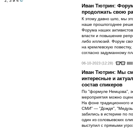
2, 3 и 4
©
Иван Тютрин: Форум
продолжать свою р
К этому давно шло, мы эт
наше прошлогоднее решен
Форума наших активистов
власти и повышение репр
либо иллюзий. Форум сво
на кремлевскую повестку
согласно задуманному пл
06-10-2023 (12:28)
Иван Тютрин: Мы с
интересные и актуа
состав спикеров
По "формуле Немцова", 
мероприятия можно оцени
На фоне традиционного и
СМИ" — "Дождя", "Медузы
забились в истерике по п
один из соловьевских ол
выступил с прямыми угро