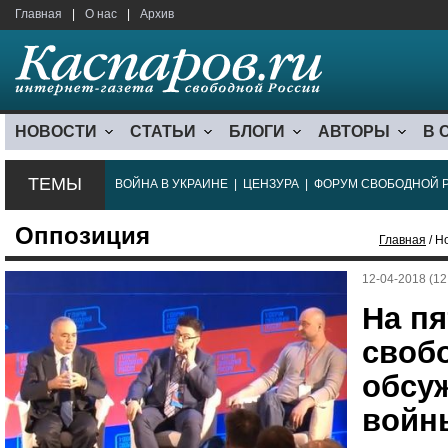
Главная
|
О нас
|
Архив
НОВОСТИ
СТАТЬИ
БЛОГИ
АВТОРЫ
В 
ТЕМЫ
ВОЙНА В УКРАИНЕ
|
ЦЕНЗУРА
|
ФОРУМ СВОБОДНОЙ 
Оппозиция
Главная
/ Н
12-04-2018 (12
На п
своб
обсу
войн