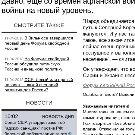
давно, еще со времен афганской вой
войны на новый уровень.
"Народ объединяется
СМОТРИТЕ ТАКЖЕ
путь к Северной Коре
жалуются. И у нас так
В Вильнюсе завершился
11-04-2018
такое, все закончитс
первый день Форума свободной
сейчас очень прочны
России
послушное и выполн
На Форуме свободной
население", — считае
11-04-2018
России обсудили путинскую
Он утверждает, что в
Россию и внешнюю политику
Сирии и Украине несе
ФСР: Левый или правый
11-04-2018
поворот — какой сценарий
Форум свободной Рос
развития для России?
Ошибка в тексте? Выдел
НОВОСТИ
Уважаемые читатели!
Многие годы на нашем са
10:02
НОВОСТЬ ДНЯ
комментирования, основа
Сенат США утвердил закон об
(как говорится «без объ
"адских санкциях" против РФ:
плагин
. Отключил не толь
Зеленский поблагодарил за это
©
Таким образом, вы и мы о