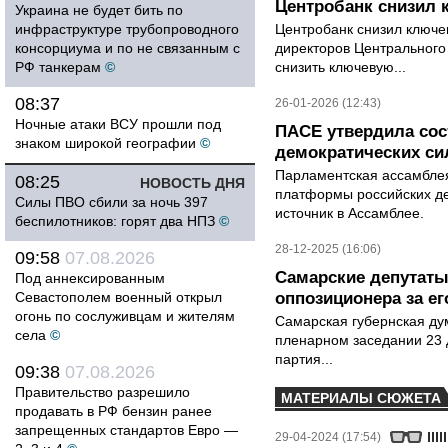
Центробанк снизил 
Украина не будет бить по
инфраструктуре трубопроводного
Центробанк снизил ключе
консорциума и по не связанным с
директоров Центрального
РФ танкерам
©
снизить ключевую...
08:37
26-01-2026 (12:43)
Ночные атаки ВСУ прошли под
ПАСЕ утвердила со
знаком широкой географии
©
демократических си
Парламентская ассамблея
08:25
НОВОСТЬ ДНЯ
платформы российских де
Силы ПВО сбили за ночь 397
источник в Ассамблее.
беспилотников: горят два НПЗ
©
28-12-2025 (16:06)
09:58
07.08.2026
Самарские депутаты
Под аннексированным
Севастополем военный открыл
оппозиционера за е
огонь по сослуживцам и жителям
Самарская губернская ду
села
©
пленарном заседании 23 
партия...
09:38
07.08.2026
Правительство разрешило
МАТЕРИАЛЫ СЮЖЕТА
продавать в РФ бензин ранее
запрещенных стандартов Евро —
29-04-2024 (17:54)