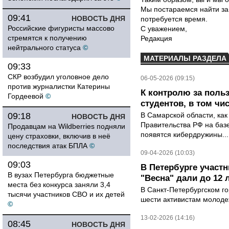
Мы постараемся найти за
09:41
НОВОСТЬ ДНЯ
потребуется время.
Российские фигуристы массово
С уважением,
стремятся к получению
Редакция
нейтрального статуса
©
МАТЕРИАЛЫ РАЗДЕЛА
09:33
СКР возбудил уголовное дело
06-05-2026 (09:15)
против журналистки Катерины
К контролю за поль
Гордеевой
©
студентов, в том чи
09:18
В Самарской области, как
НОВОСТЬ ДНЯ
Правительства РФ на баз
Продавцам на Wildberries подняли
появятся кибердружины...
цену страховки, включив в неё
последствия атак БПЛА
©
09-04-2026 (10:03)
09:03
В Петербурге участ
В вузах Петербурга бюджетные
"Весна" дали до 12 
места без конкурса заняли 3,4
В Санкт-Петербургском го
тысячи участников СВО и их детей
шести активистам молодеж
©
13-02-2026 (14:16)
08:45
НОВОСТЬ ДНЯ