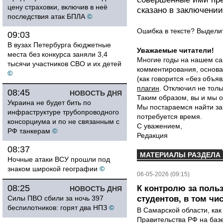
цену страховки, включив в неё
сказано в заключении
последствия атак БПЛА
©
Ошибка в тексте? Выдел
09:03
В вузах Петербурга бюджетные
Уважаемые читатели!
места без конкурса заняли 3,4
Многие годы на нашем са
тысячи участников СВО и их детей
комментирования, основа
©
(как говорится «без объ
плагин
. Отключил не толь
08:45
НОВОСТЬ ДНЯ
Таким образом, вы и мы о
Украина не будет бить по
Мы постараемся найти за
инфраструктуре трубопроводного
потребуется время.
консорциума и по не связанным с
С уважением,
РФ танкерам
©
Редакция
08:37
МАТЕРИАЛЫ РАЗДЕЛА
Ночные атаки ВСУ прошли под
знаком широкой географии
©
06-05-2026 (09:15)
08:25
К контролю за поль
НОВОСТЬ ДНЯ
Силы ПВО сбили за ночь 397
студентов, в том чи
беспилотников: горят два НПЗ
©
В Самарской области, как
Правительства РФ на баз