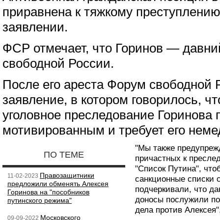
приравнена к тяжкому преступлению
заявлении.
ФСР отмечает, что Горинов — давни
свободной России.
После его ареста Форум свободной 
заявление, в котором говорилось, ч
уголовное преследование Горинова 
мотивированным и требует его неме
"Мы также предупрежд
ПО ТЕМЕ
причастных к преслед
"Список Путина", чт
Правозащитники
11-02-2023
санкционные списки 
предложили обменять Алексея
подчеркивали, что да
Горинова на "пособников
доносы послужили по
путинского режима"
дела против Алексея
Московского
09-09-2022