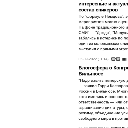
интересные и актуа
состав спикеров
По "формуле Немцова", 
мероприятия можно оцени
На фоне традиционного и
СМИ" — "Дождя", "Медузы
забились в истерике по п
один из соловьевских ол
выступил с прямыми угро
05-09-2022 (11:14)
Блогосфера о Конгр
Вильнюсе
"Надо изъять имперскую д
— заявил Гарри Каспаров
России в Вильнюсе. Мног
хотя имелись и оппонент
ответственность — или от
взращивание диктатуры, 
режиму, объединение уси
свободного мира в проти