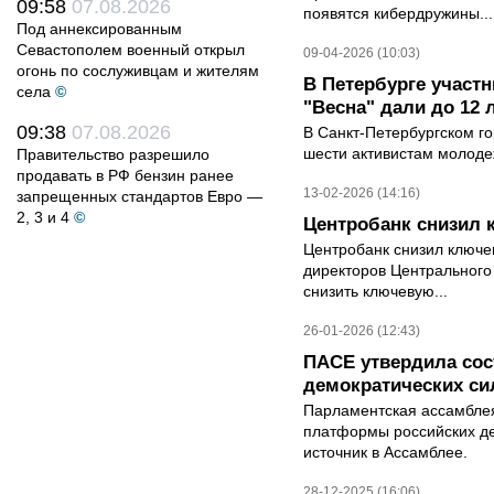
09:58
07.08.2026
появятся кибердружины...
Под аннексированным
Севастополем военный открыл
09-04-2026 (10:03)
огонь по сослуживцам и жителям
В Петербурге участ
села
©
"Весна" дали до 12 
09:38
07.08.2026
В Санкт-Петербургском го
шести активистам молодеж
Правительство разрешило
продавать в РФ бензин ранее
13-02-2026 (14:16)
запрещенных стандартов Евро —
2, 3 и 4
©
Центробанк снизил 
Центробанк снизил ключе
директоров Центрального
снизить ключевую...
26-01-2026 (12:43)
ПАСЕ утвердила со
демократических си
Парламентская ассамблея
платформы российских де
источник в Ассамблее.
28-12-2025 (16:06)