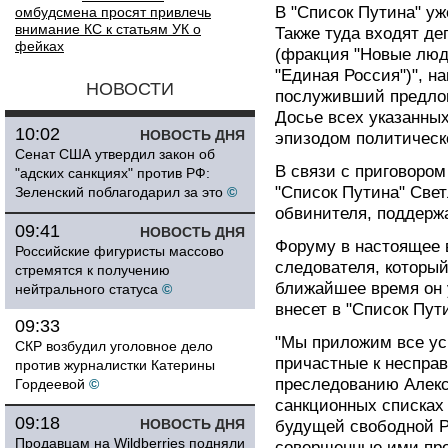
В "Список Путина" у
омбудсмена просят привлечь
внимание КС к статьям УК о
Также туда входят д
фейках
(фракция "Новые люд
"Единая Россия")", н
НОВОСТИ
послуживший предлог
Досье всех указанны
10:02
НОВОСТЬ ДНЯ
эпизодом политическ
Сенат США утвердил закон об
В связи с приговоро
"адских санкциях" против РФ:
"Список Путина" Свет
Зеленский поблагодарил за это
©
обвинителя, поддерж
09:41
НОВОСТЬ ДНЯ
Форуму в настоящее 
Российские фигуристы массово
следователя, который
стремятся к получению
ближайшее время он у
нейтрального статуса
©
внесет в "Список Пут
09:33
"Мы приложим все уси
СКР возбудил уголовное дело
причастные к неспра
против журналистки Катерины
преследованию Алекс
Гордеевой
©
санкционных списках 
09:18
НОВОСТЬ ДНЯ
будущей свободной Р
Продавцам на Wildberries подняли
совершенные ими пре