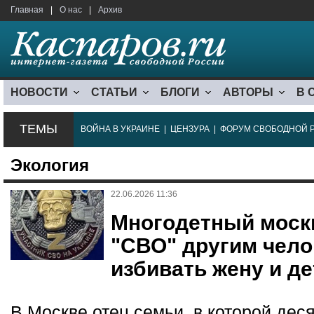
Главная
|
О нас
|
Архив
НОВОСТИ
СТАТЬИ
БЛОГИ
АВТОРЫ
В 
ТЕМЫ
ВОЙНА В УКРАИНЕ
|
ЦЕНЗУРА
|
ФОРУМ СВОБОДНОЙ 
Экология
22.06.2026 11:36
Многодетный моск
"СВО" другим чело
избивать жену и де
В Москве отец семьи, в которой деся