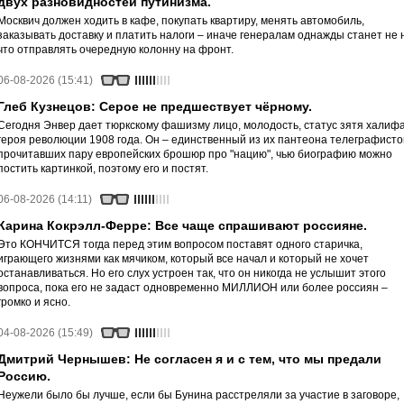
двух разновидностей путинизма.
Москвич должен ходить в кафе, покупать квартиру, менять автомобиль,
заказывать доставку и платить налоги – иначе генералам однажды станет не 
что отправлять очередную колонну на фронт.
06-08-2026 (15:41)
Глеб Кузнецов: Серое не предшествует чёрному.
Сегодня Энвер дает тюркскому фашизму лицо, молодость, статус зятя халифа
героя революции 1908 года. Он – единственный из их пантеона телеграфисто
прочитавших пару европейских брошюр про "нацию", чью биографию можно
постить картинкой, поэтому его и постят.
06-08-2026 (14:11)
Карина Кокрэлл-Ферре: Все чаще спрашивают россияне.
Это КОНЧИТСЯ тогда перед этим вопросом поставят одного старичка,
играющего жизнями как мячиком, который все начал и который не хочет
останавливаться. Но его слух устроен так, что он никогда не услышит этого
вопроса, пока его не задаст одновременно МИЛЛИОН или более россиян –
громко и ясно.
04-08-2026 (15:49)
Дмитрий Чернышев: Не согласен я и с тем, что мы предали
Россию.
Неужели было бы лучше, если бы Бунина расстреляли за участие в заговоре,