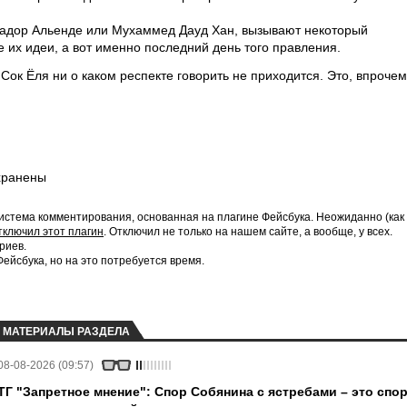
ьвадор Альенде или Мухаммед Дауд Хан, вызывают некоторый
не их идеи, а вот именно последний день того правления.
ок Ёля ни о каком респекте говорить не приходится. Это, впрочем
хранены
истема комментирования, основанная на плагине Фейсбука. Неожиданно (как
тключил этот плагин
. Отключил не только на нашем сайте, а вообще, у всех.
риев.
йсбука, но на это потребуется время.
МАТЕРИАЛЫ РАЗДЕЛА
08-08-2026 (09:57)
ТГ "Запретное мнение": Спор Собянина с ястребами – это спо