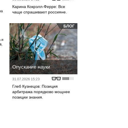
Карина Кокрэлл-Ферре: Все
на
чаще спрашивают россияне.
БЛОГ
 и
в,
Опускание науки
31.07.2026 15:23
Глеб Кузнецов: Позиция
арбитража порядково мощнее
позиции знания.