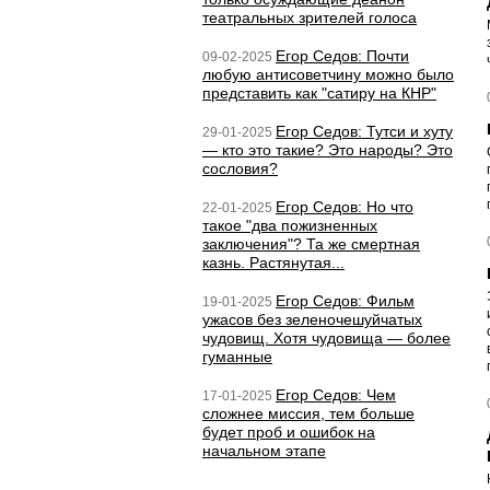
театральных зрителей голоса
Егор Седов: Почти
09-02-2025
любую антисоветчину можно было
представить как "сатиру на КНР"
Егор Седов: Тутси и хуту
29-01-2025
— кто это такие? Это народы? Это
сословия?
Егор Седов: Но что
22-01-2025
такое "два пожизненных
заключения"? Та же смертная
казнь. Растянутая...
Егор Седов: Фильм
19-01-2025
ужасов без зеленочешуйчатых
чудовищ. Хотя чудовища — более
гуманные
Егор Седов: Чем
17-01-2025
сложнее миссия, тем больше
будет проб и ошибок на
начальном этапе