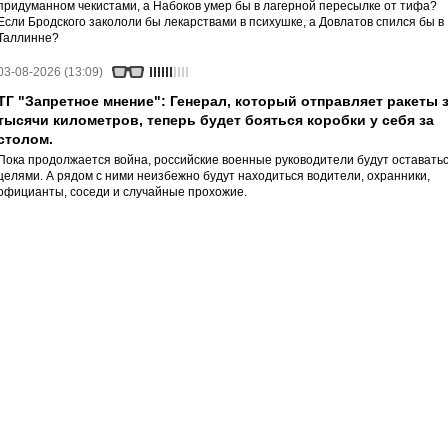
придуманном чекистами, а Набоков умер бы в лагерной пересылке от тифа?
Если Бродского закололи бы лекарствами в психушке, а Довлатов спился бы в
Таллинне?
03-08-2026 (13:09)
ТГ "Запретное мнение": Генерал, который отправляет ракеты 
тысячи километров, теперь будет бояться коробки у себя за
столом.
Пока продолжается война, российские военные руководители будут оставать
целями. А рядом с ними неизбежно будут находиться водители, охранники,
официанты, соседи и случайные прохожие.