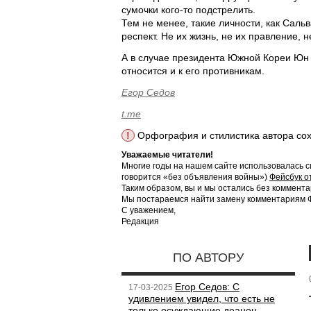
сумочки кого-то подстрелить.
Тем не менее, такие личности, как Сал
респект. Не их жизнь, не их правление, 
А в случае президента Южной Кореи Юн С
относится и к его противникам.
Егор Седов
t.me
!
Орфография и стилистика автора со
Уважаемые читатели!
Многие годы на нашем сайте использовалась с
говорится «без объявления войны»)
Фейсбук о
Таким образом, вы и мы остались без коммента
Мы постараемся найти замену комментариям Фе
С уважением,
Редакция
ПО АВТОРУ
Егор Седов: С
17-03-2025
удивлением увидел, что есть не
только осуждающие деанон