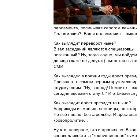
парламента, попинывая сапогом лежащих 
Полномочия?! Ваши полномочия – выполн
Как выглядит переворот ныне?
В зал заседаний являются спецназовцы. 
незаконный? Ну, тогда ладно, мы пойдем,
девица (даже не депутат) пытается выхв
СМИ.
Как выглядел в прежни годы арест прези
Президент с самым верным кругом запир
штурмующим: "Ну, вперед! Помните – взят
сегодня вдовами станут!.." И отбивается
Как выглядит арест президента ныне?
Баррикады из машин, лестницы, по кото
Но всё няшно, без стрельбы. И арестова
кровопролитие…
Ну что, наверное, это и правильно. В ко
справедливости, а "коррупционная" сумо