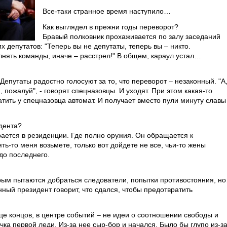
Все-таки странное время наступило…
Как выглядел в прежни годы переворот?
Бравый полковник прохаживается по залу заседаний
депутатов: "Теперь вы не депутаты, теперь вы – никто.
ять команды, иначе – расстрел!" В общем, караул устал…
Депутаты радостно голосуют за то, что переворот – незаконный. "А
 пожалуй", - говорят спецназовцы. И уходят. При этом какая-то
атить у спецназовца автомат. И получает вместо пули минуту славы
дента?
ается в резиденции. Где полно оружия. Он обращается к
ь-то меня возьмете, только вот дойдете не все, чьи-то жены
 до последнего.
рым пытаются добраться следователи, попытки противостояния, н
нный президент говорит, что сдался, чтобы предотвратить
нце концов, в центре событий – не идеи о соотношении свободы и
чка первой леди. Из-за нее сыр-бор и начался. Было бы глупо из-з