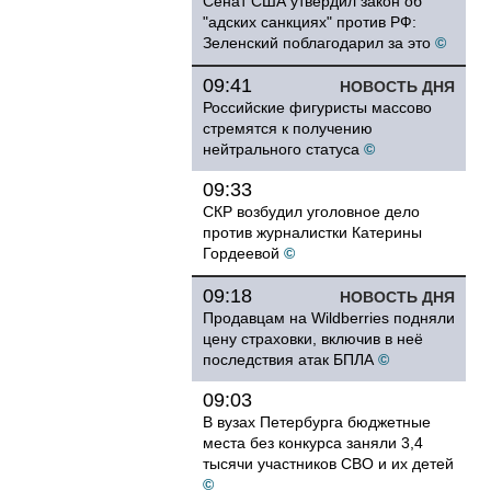
Сенат США утвердил закон об
"адских санкциях" против РФ:
Зеленский поблагодарил за это
©
09:41
НОВОСТЬ ДНЯ
Российские фигуристы массово
стремятся к получению
нейтрального статуса
©
09:33
СКР возбудил уголовное дело
против журналистки Катерины
Гордеевой
©
09:18
НОВОСТЬ ДНЯ
Продавцам на Wildberries подняли
цену страховки, включив в неё
последствия атак БПЛА
©
09:03
В вузах Петербурга бюджетные
места без конкурса заняли 3,4
тысячи участников СВО и их детей
©