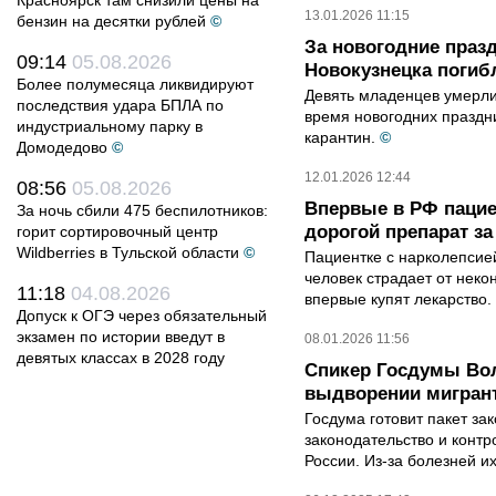
Красноярск там снизили цены на
13.01.2026 11:15
бензин на десятки рублей
©
За новогодние праз
09:14
05.08.2026
Новокузнецка погиб
Более полумесяца ликвидируют
Девять младенцев умерли
последствия удара БПЛА по
время новогодних праздни
индустриальному парку в
карантин.
©
Домодедово
©
12.01.2026 12:44
08:56
05.08.2026
Впервые в РФ пацие
За ночь сбили 475 беспилотников:
дорогой препарат за
горит сортировочный центр
Wildberries в Тульской области
©
Пациентке с нарколепсие
человек страдает от неко
11:18
04.08.2026
впервые купят лекарство. 
Допуск к ОГЭ через обязательный
экзамен по истории введут в
08.01.2026 11:56
девятых классах в 2028 году
Спикер Госдумы Вол
выдворении мигрант
Госдума готовит пакет з
законодательство и конт
России. Из-за болезней и