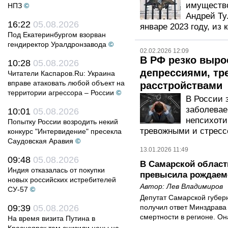
имуществ
НПЗ
©
Андрей Ту
16:22
05.08.2026
январе 2023 году, из
Под Екатеринбургом взорван
гендиректор Уралдронзавода
©
02.02.2026 12:09
В РФ резко выро
10:28
05.08.2026
депрессиями, т
Читатели Каспаров.Ru: Украина
вправе атаковать любой объект на
расстройствами
территории агрессора – России
©
В России 
заболевае
10:01
05.08.2026
непсихоти
Попытку России возродить некий
тревожными и стресс
конкурс "Интервидение" пресекла
Саудовская Аравия
©
13.01.2026 11:49
09:48
05.08.2026
В Самарской област
Индия отказалась от покупки
превысила рождаем
новых российских истребителей
Автор:
Лев Владимиров
СУ-57
©
Депутат Самарской губер
09:39
05.08.2026
получил ответ Минздрава
смертности в регионе. Он
На время визита Путина в