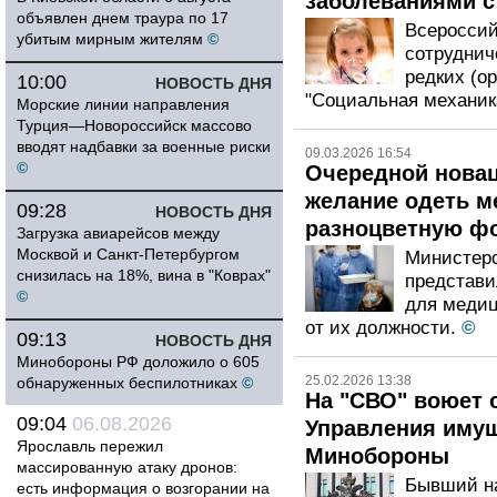
заболеваниями с
объявлен днем траура по 17
Всероссий
убитым мирным жителям
©
сотруднич
редких (о
10:00
НОВОСТЬ ДНЯ
"Социальная механика
Морские линии направления
Турция—Новороссийск массово
вводят надбавки за военные риски
09.03.2026 16:54
©
Очередной новац
желание одеть м
09:28
НОВОСТЬ ДНЯ
разноцветную ф
Загрузка авиарейсов между
Москвой и Санкт-Петербургом
Министерс
снизилась на 18%, вина в "Коврах"
представи
©
для медиц
от их должности.
©
09:13
НОВОСТЬ ДНЯ
Минобороны РФ доложило о 605
25.02.2026 13:38
обнаруженных беспилотниках
©
На "СВО" воюет 
09:04
06.08.2026
Управления иму
Ярославль пережил
Минобороны
массированную атаку дронов:
Бывший на
есть информация о возгорании на