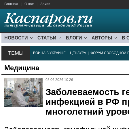
Главная
|
О нас
|
Архив
НОВОСТИ
СТАТЬИ
БЛОГИ
АВТОРЫ
В 
ТЕМЫ
ВОЙНА В УКРАИНЕ
|
ЦЕНЗУРА
|
ФОРУМ СВОБОДНОЙ 
Медицина
08.06.2026 10:26
Заболеваемость 
инфекцией в РФ 
многолетний урове