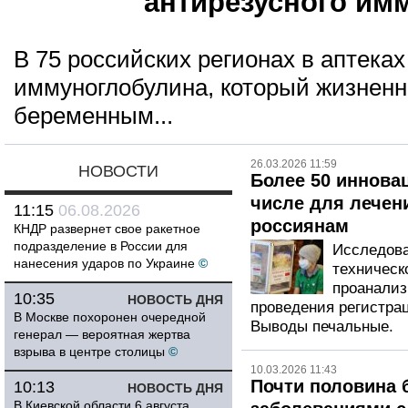
антирезусного им
В 75 российских регионах в аптеках
иммуноглобулина, который жизнен
беременным...
26.03.2026 11:59
НОВОСТИ
Более 50 иннова
числе для лечени
11:15
06.08.2026
россиянам
КНДР развернет свое ракетное
подразделение в России для
Исследова
нанесения ударов по Украине
©
техническ
проанализ
10:35
НОВОСТЬ ДНЯ
проведения регистра
В Москве похоронен очередной
Выводы печальные.
генерал — вероятная жертва
взрыва в центре столицы
©
10.03.2026 11:43
Почти половина 
10:13
НОВОСТЬ ДНЯ
В Киевской области 6 августа