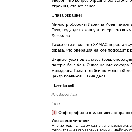
Уверен, что вопрос Украины обязательно
Украины, станет яснее.
Слава Украине!
Министр обороны Израиля Йоав Галант за
Газа, подходит к концу и теперь его вн
Хезболла.
Также он заявил, что ХАМАС перестал су
фраза, что операция на юге подходит к к
Видимо, уже под занавес (ведь операция
лагерю близ Хан-Юниса на юге сектора 
минздрава Газы, погибли по меньшей ме
центр боевиков. Такие дела…
I love Israel!
Альфред Кох
t.me
!
Орфография и стилистика автора со
Уважаемые читатели!
Многие годы на нашем сайте использовалась с
говорится «без объявления войны»)
Фейсбук о