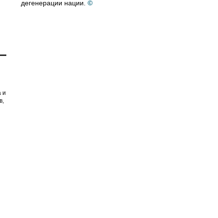
дегенерации нации.
©
 и
в,