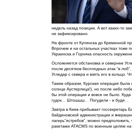
недель назад позиции. А вот каких-то з
не зафиксировано.
На фронте от Купянска до Кременной пр
Впрочем и на остальных участках тоже п
Украинска и Горняка опасность окружени
Осложняется обстановка и севернее Угле
после десятков бесплодных атак “в лоб”
Угледар с севера и взять его в кольцо. 
Таким образом, Курская операция была 
солнце Аустерлица!), но после небо побе
бы этой операции и вовсе не было. Куда
гудок… Штошшш… Погудели - и будя…
Завтра в Киев прибывает госсекретарь Б
байденовской администрации и вчерашне
лагерь”ястребов”, можно предположить,
ракетами ATACMS по военным целям на 