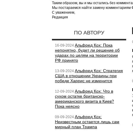
Таким образом, вы и мы остались без коммента
Мы постараемся найти замену комментариям Фе
С уважением,
Редакция
ПО АВТОРУ
Альфред Кох: Пока
16-09-2024
непонятно, будет ли решение об
ударах по целям на территории
РФ принято
Альфред Кох: Стратегия
13-09-2024
США в отношении Украины при
победе Харрис не изменится
Альфред Кох: Что в
12-09-2024
сухом остатке британско-
американского визита в Киев?
Пока неясно
Альфред Кох:
09-09-2024
Неизвестным остается лишь сам
мирный план Трампа