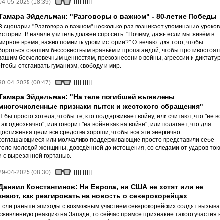
04-05-2025 (18:39)
Тамара Эйдельман: "Разговоры о важном" - 80-летие Победы
В сценарии "Разговора о важном" несколько раз возникает упоминание уроков
истории. В начале учитель должен спросить: "Почему, даже если мы живём в
мирное время, важно помнить уроки истории?" Отвечаю: для того, чтобы
бороться с вашим бессовестным враньём и пропагандой, чтобы противостоят
вашим бесчеловечным ценностям, превознесению войны, агрессии и диктату
Чтобы отстаивать гуманизм, свободу и мир.
30-04-2025 (09:47)
Тамара Эйдельман: "На теле погибшей выявлены
многочисленные признаки пыток и жестокого обращения"
Я бы просто хотела, чтобы те, кто поддерживает войну, или считают, что "не в
так однозначно", или говорит "на войне как на войне", или полагает, что для
достижения цели все средства хороши, чтобы все эти энергично
соглашающиеся или молчаливо поддерживающие просто представили себе
тело молодой женщины, доведённой до истощения, со следами от ударов ток
и с вырезанной гортанью.
29-04-2025 (08:30)
Даниил Константинов: Ни Европа, ни США не хотят или не
знают, как реагировать на новость о северокорейцах
Если раньше эпизоды с возможным участием северокорейских солдат вызыв
оживленную реакцию на Западе, то сейчас прямое признание такого участия 