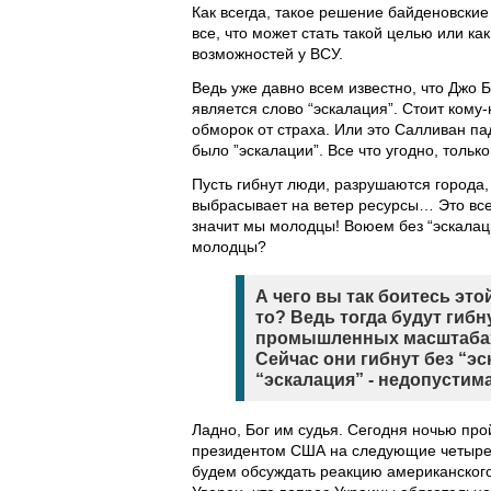
Как всегда, такое решение байденовски
все, что может стать такой целью или к
возможностей у ВСУ.
Ведь уже давно всем известно, что Джо 
является слово “эскалация”. Стоит кому-
обморок от страха. Или это Салливан па
было ”эскалации”. Все что угодно, только
Пусть гибнут люди, разрушаются города,
выбрасывает на ветер ресурсы… Это все е
значит мы молодцы! Воюем без “эскалаци
молодцы?
А чего вы так боитесь это
то? Ведь тогда будут гибн
промышленных масштабах! 
Сейчас они гибнут без “эск
“эскалация” - недопустим
Ладно, Бог им судья. Сегодня ночью про
президентом США на следующие четыре 
будем обсуждать реакцию американского