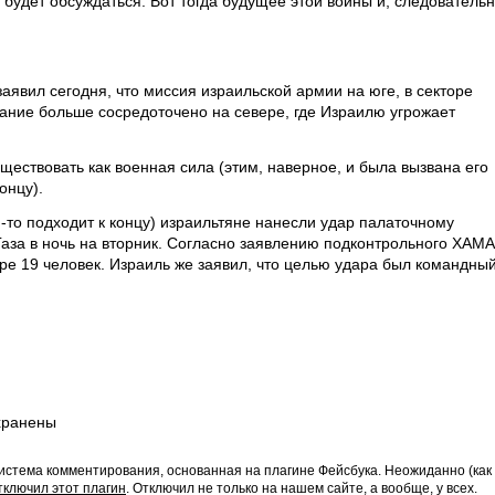
 будет обсуждаться. Вот тогда будущее этой войны и, следовательн
явил сегодня, что миссия израильской армии на юге, в секторе
имание больше сосредоточено на севере, где Израилю угрожает
ществовать как военная сила (этим, наверное, и была вызвана его
онцу).
-то подходит к концу) израильтяне нанесли удар палаточному
Газа в ночь на вторник. Согласно заявлению подконтрольного ХАМ
ре 19 человек. Израиль же заявил, что целью удара был командны
хранены
истема комментирования, основанная на плагине Фейсбука. Неожиданно (как
тключил этот плагин
. Отключил не только на нашем сайте, а вообще, у всех.