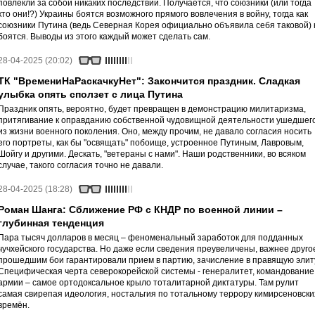
повлекли за собой никаких последствий. Получается, что союзники (или тогда
кто они!?) Украины боятся возможного прямого вовлечения в войну, тогда как
союзники Путина (ведь Северная Корея официально объявила себя таковой) 
боятся. Выводы из этого каждый может сделать сам.
28-04-2025 (20:02)
ТК "ВремениНаРаскачкуНет": Закончится праздник. Сладкая
улыбка опять сползет с лица Путина
Праздник опять, вероятно, будет превращен в демонстрацию милитаризма,
притягивание к оправданию собственной чудовищной деятельности ушедшег
из жизни военного поколения. Оно, между прочим, не давало согласия носить
его портреты, как бы "освящать" побоище, устроенное Путиным, Лавровым,
Шойгу и другими. Дескать, "ветераны с нами". Наши родственники, во всяком
случае, такого согласия точно не давали.
28-04-2025 (18:28)
Роман Шанга: Сближение РФ с КНДР по военной линии –
глубинная тенденция
Пара тысяч долларов в месяц – феноменальный заработок для подданных
чучхейского государства. Но даже если сведения преувеличены, важнее друго
прошедшим бои гарантировали прием в партию, зачисление в правящую элит
Специфическая черта северокорейской системы - генералитет, командование
армии – самое ортодоксальное крыло тоталитарной диктатуры. Там рулит
самая свирепая идеология, ностальгия по тотальному террору кимирсеновски
времён.