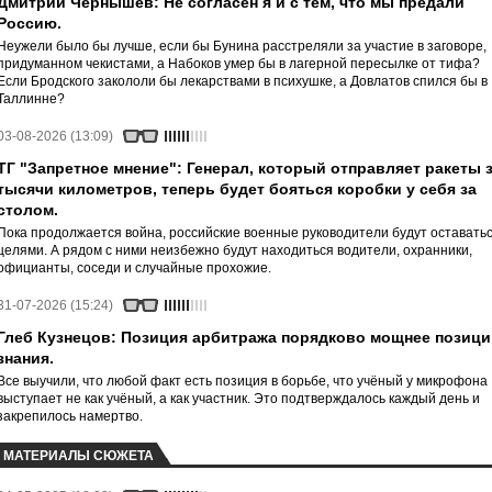
Дмитрий Чернышев: Не согласен я и с тем, что мы предали
Россию.
Неужели было бы лучше, если бы Бунина расстреляли за участие в заговоре,
придуманном чекистами, а Набоков умер бы в лагерной пересылке от тифа?
Если Бродского закололи бы лекарствами в психушке, а Довлатов спился бы в
Таллинне?
03-08-2026 (13:09)
ТГ "Запретное мнение": Генерал, который отправляет ракеты 
тысячи километров, теперь будет бояться коробки у себя за
столом.
Пока продолжается война, российские военные руководители будут оставать
целями. А рядом с ними неизбежно будут находиться водители, охранники,
официанты, соседи и случайные прохожие.
31-07-2026 (15:24)
Глеб Кузнецов: Позиция арбитража порядково мощнее позици
знания.
Все выучили, что любой факт есть позиция в борьбе, что учёный у микрофона
выступает не как учёный, а как участник. Это подтверждалось каждый день и
закрепилось намертво.
МАТЕРИАЛЫ СЮЖЕТА