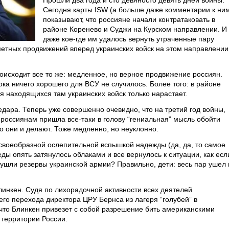
Прошли два года и сто девяносто девять дней войны.
Сегодня карты ISW (а больше даже комментарии к ни
показывают, что россияне начали контратаковать в
районе Коренево и Суджи на Курском направлении. И
даже кое-где им удалось вернуть утраченные пару
аметных продвижений вперед украинских войск на этом направлении
оисходит все то же: медленное, но верное продвижение россиян.
ока ничего хорошего для ВСУ не случилось. Более того: в районе
я находящихся там украинских войск только нарастает.
дара. Теперь уже совершенно очевидно, что на третий год войны,
, россиянам пришла все-таки в голову “гениальная” мысль обойти
Что они и делают. Тоже медленно, но неуклонно.
своеобразной ослепительной вспышкой надежды (да, да, то самое
ды опять затянулось облаками и все вернулось к ситуации, как есл
 ушли резервы украинской армии? Правильно, дети: весь пар ушел 
линкен. Судя по лихорадочной активности всех деятелей
го перехода директора ЦРУ Бернса из лагеря “голубей” в
 что Блинкен привезет с собой разрешение бить американскими
территории России.