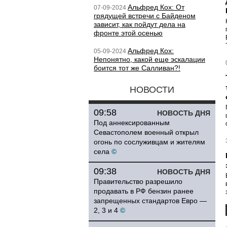
Альфред Кох: От
07-09-2024
грядущей встречи с Байденом
зависит, как пойдут дела на
фронте этой осенью
Альфред Кох:
05-09-2024
Непонятно, какой еще эскалации
боится тот же Салливан?!
НОВОСТИ
09:58
НОВОСТЬ ДНЯ
Под аннексированным
Севастополем военный открыл
огонь по сослуживцам и жителям
села
©
09:38
НОВОСТЬ ДНЯ
Правительство разрешило
продавать в РФ бензин ранее
запрещенных стандартов Евро —
2, 3 и 4
©