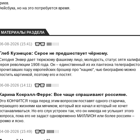
риев.
йсбука, но на это потребуется время.
МАТЕРИАЛЫ РАЗДЕЛА
06-08-2026 (15:41)
Глеб Кузнецов: Серое не предшествует чёрному.
Сегодня Энвер дает тюркскому фашизму лицо, молодость, статус зятя халифа
героя революции 1908 года. Он – единственный из их пантеона телеграфисто
прочитавших пару европейских брошюр про "нацию", чью биографию можно
постить картинкой, поэтому его и постят.
06-08-2026 (14:11)
Карина Кокрэлл-Ферре: Все чаще спрашивают россияне.
Это КОНЧИТСЯ тогда перед этим вопросом поставят одного старичка,
играющего жизнями как мячиком, который все начал и который не хочет
останавливаться. Но его слух устроен так, что он никогда не услышит этого
вопроса, пока его не задаст одновременно МИЛЛИОН или более россиян –
громко и ясно.
04-08-2026 (15:49)