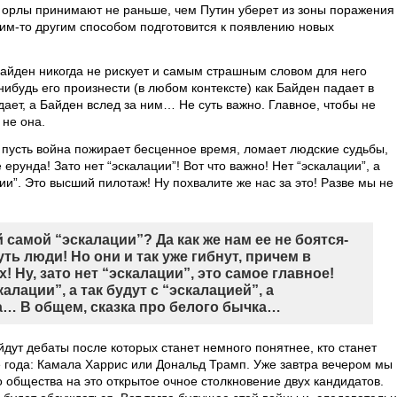
е орлы принимают не раньше, чем Путин уберет из зоны поражения
аким-то другим способом подготовится к появлению новых
Байден никогда не рискует и самым страшным словом для него
нибудь его произнести (в любом контексте) как Байден падает в
дает, а Байден вслед за ним… Не суть важно. Главное, чтобы не
 не она.
 пусть война пожирает бесценное время, ломает людские судьбы,
рунда! Зато нет “эскалации”! Вот что важно! Нет “эскалации”, а
и”. Это высший пилотаж! Ну похвалите же нас за это! Разве мы не
й самой “эскалации”? Да как же нам ее не боятся-
уть люди! Но они и так уже гибнут, причем в
Ну, зато нет “эскалации”, это самое главное!
алации”, а так будут с “эскалацией”, а
а… В общем, сказка про белого бычка…
йдут дебаты после которых станет немного понятнее, кто станет
года: Камала Харрис или Дональд Трамп. Уже завтра вечером мы
 общества на это открытое очное столкновение двух кандидатов.