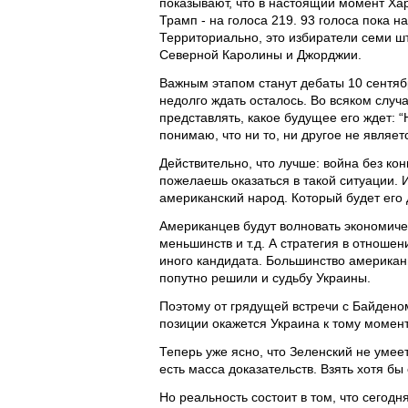
показывают, что в настоящий момент Хар
Трамп - на голоса 219. 93 голоса пока н
Территориально, это избиратели семи ш
Северной Каролины и Джорджии.
Важным этапом станут дебаты 10 сентяб
недолго ждать осталось. Во всяком случ
представлять, какое будущее его ждет: 
понимаю, что ни то, ни другое не являе
Действительно, что лучше: война без ко
пожелаешь оказаться в такой ситуации. И
американский народ. Который будет его 
Американцев будут волновать экономичес
меньшинств и т.д. А стратегия в отноше
иного кандидата. Большинство американц
попутно решили и судьбу Украины.
Поэтому от грядущей встречи с Байденом 
позиции окажется Украина к тому момент
Теперь уже ясно, что Зеленский не умее
есть масса доказательств. Взять хотя б
Но реальность состоит в том, что сегодн