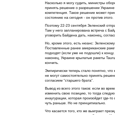
Насколько я могу судить, министры обор
принять решение о разрешении Украине б
компетенция. Такое решение может приня
состоянию на сегодня - он против этого.
Поэтому 22-23 сентября Зеленский отпр
Там у него запланирована встреча с Ба
уговорить Байдена дать, наконец, соглас
Но, кроме этого, есть нюанс: Зеленско
Поставленные ранее американские раке
подходят (если уже не подошли) к концу
наконец, Украине крылатые ракеты Taurus
кончить.
Эмпирически теперь стало понятно, что
не могут самостоятельно принять решени
согласием “старшего брата”.
Вывод из всего этого таков: если во вре
изменить свою позицию, то тогда следую
инаугурации, которая произойдет где-то
чуть раньше. Но не принципиально.
Что касается того, кто же выиграет пре