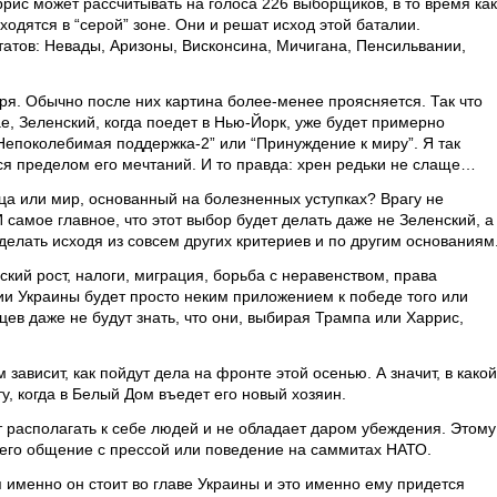
рис может рассчитывать на голоса 226 выборщиков, в то время как
аходятся в “серой” зоне. Они и решат исход этой баталии.
татов: Невады, Аризоны, Висконсина, Мичигана, Пенсильвании,
ря. Обычно после них картина более-менее проясняется. Так что
ае, Зеленский, когда поедет в Нью-Йорк, уже будет примерно
“Непоколебимая поддержка-2” или “Принуждение к миру”. Я так
тся пределом его мечтаний. И то правда: хрен редьки не слаще…
нца или мир, основанный на болезненных уступках? Врагу не
 самое главное, что этот выбор будет делать даже не Зеленский, а
делать исходя из совсем других критериев и по другим основаниям
кий рост, налоги, миграция, борьба с неравенством, права
нии Украины будет просто неким приложением к победе того или
ев даже не будут знать, что они, выбирая Трампа или Харрис,
зависит, как пойдут дела на фронте этой осенью. А значит, в какой
у, когда в Белый Дом въедет его новый хозяин.
т располагать к себе людей и не обладает даром убеждения. Этому
ы его общение с прессой или поведение на саммитах НАТО.
я именно он стоит во главе Украины и это именно ему придется