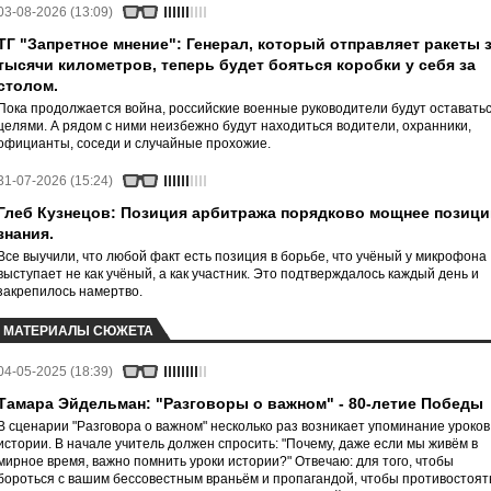
03-08-2026 (13:09)
ТГ "Запретное мнение": Генерал, который отправляет ракеты 
тысячи километров, теперь будет бояться коробки у себя за
столом.
Пока продолжается война, российские военные руководители будут оставать
целями. А рядом с ними неизбежно будут находиться водители, охранники,
официанты, соседи и случайные прохожие.
31-07-2026 (15:24)
Глеб Кузнецов: Позиция арбитража порядково мощнее позици
знания.
Все выучили, что любой факт есть позиция в борьбе, что учёный у микрофона
выступает не как учёный, а как участник. Это подтверждалось каждый день и
закрепилось намертво.
МАТЕРИАЛЫ СЮЖЕТА
04-05-2025 (18:39)
Тамара Эйдельман: "Разговоры о важном" - 80-летие Победы
В сценарии "Разговора о важном" несколько раз возникает упоминание уроков
истории. В начале учитель должен спросить: "Почему, даже если мы живём в
мирное время, важно помнить уроки истории?" Отвечаю: для того, чтобы
бороться с вашим бессовестным враньём и пропагандой, чтобы противостоят