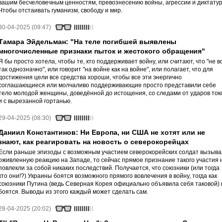
вашим бесчеловечным ценностям, превознесению войны, агрессии и диктату
Чтобы отстаивать гуманизм, свободу и мир.
30-04-2025 (09:47)
Тамара Эйдельман: "На теле погибшей выявлены
многочисленные признаки пыток и жестокого обращения"
Я бы просто хотела, чтобы те, кто поддерживает войну, или считают, что "не в
так однозначно", или говорит "на войне как на войне", или полагает, что для
достижения цели все средства хороши, чтобы все эти энергично
соглашающиеся или молчаливо поддерживающие просто представили себе
тело молодой женщины, доведённой до истощения, со следами от ударов ток
и с вырезанной гортанью.
29-04-2025 (08:30)
Даниил Константинов: Ни Европа, ни США не хотят или не
знают, как реагировать на новость о северокорейцах
Если раньше эпизоды с возможным участием северокорейских солдат вызыв
оживленную реакцию на Западе, то сейчас прямое признание такого участия 
повлекли за собой никаких последствий. Получается, что союзники (или тогда
кто они!?) Украины боятся возможного прямого вовлечения в войну, тогда как
союзники Путина (ведь Северная Корея официально объявила себя таковой) 
боятся. Выводы из этого каждый может сделать сам.
28-04-2025 (20:02)