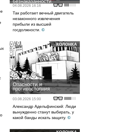
безнаказанности
04.08.2026 16:16
ее
Так работает вечный двигатель
незаконного извлечения
е
прибыли из высшей
госдолжности.
©
КОЛОНКА
ых
с
Опасности и
противостояния
03.08.2026 15:00
Александр Адельфинский: Люди
вынужденно станут выбирать, у
но
какой банды искать защиту.
©