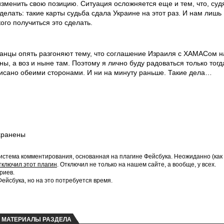
изменить свою позицию. Ситуация осложняется еще и тем, что, суд
делать: такие карты судьба сдала Украине на этот раз. И нам лишь
кого получиться это сделать.
канцы опять разгоняют тему, что соглашение Израиля с ХАМАСом н
ны, а воз и ныне там. Поэтому я лично буду радоваться только тогд
писано обеими сторонами. И ни на минуту раньше. Такие дела…
хранены
истема комментирования, основанная на плагине Фейсбука. Неожиданно (как
тключил этот плагин
. Отключил не только на нашем сайте, а вообще, у всех.
риев.
йсбука, но на это потребуется время.
МАТЕРИАЛЫ РАЗДЕЛА