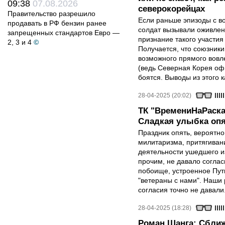
09:38
07.08.2026
северокорейцах
Правительство разрешило
Если раньше эпизоды с в
продавать в РФ бензин ранее
солдат вызывали оживлен
запрещенных стандартов Евро —
признание такого участия
2, 3 и 4
©
Получается, что союзники 
возможного прямого вовле
(ведь Северная Корея оф
боятся. Выводы из этого 
28-04-2025 (20:02)
ТК "ВремениНаРаска
Сладкая улыбка опя
Праздник опять, вероятн
милитаризма, притягиван
деятельности ушедшего и
прочим, не давало соглас
побоище, устроенное Пут
"ветераны с нами". Наши 
согласия точно не давали
28-04-2025 (18:28)
Роман Шанга: Сближ