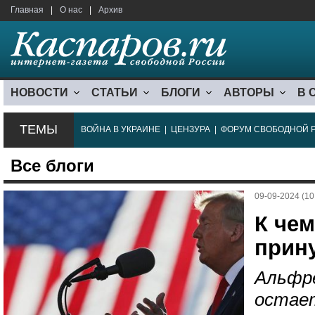
Главная
|
О нас
|
Архив
НОВОСТИ
СТАТЬИ
БЛОГИ
АВТОРЫ
В 
ТЕМЫ
ВОЙНА В УКРАИНЕ
|
ЦЕНЗУРА
|
ФОРУМ СВОБОДНОЙ 
Все блоги
09-09-2024 (10
К чем
прин
Альфре
остае