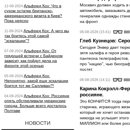
Москвич должен ходить в 
Альфред Кох: Что в
12-09-2024
автомобиль, заказывать д
сухом остатке британско-
американского визита в Киев?
генералам однажды стане
Пока неясно
на фронт.
Альфред Кох: А чего вы
11-09-2024
06-08-2026 (15:41)
так боитесь этой самой
Глеб Кузнецов: Серо
"эскалации"?
Сегодня Энвер дает тюрк
Альфред Кох: От
07-09-2024
зятя халифа и героя рево
грядущей встречи с Байденом
пантеона телеграфистов,
зависит, как пойдут дела на
про "нацию", чью биограф
фронте этой осенью
постят.
Альфред Кох:
05-09-2024
06-08-2026 (14:11)
Непонятно, какой еще эскалации
боится тот же Салливан?!
Карина Кокрэлл-Фер
россияне.
Альфред Кох: Россияне
04-09-2024
опять обстреливали украинские
Это КОНЧИТСЯ тогда пере
города. Больше всего досталось
старичка, играющего жизн
Полтаве
который не хочет останавл
никогда не услышит этого
НОВОСТИ
МИЛЛИОН или более росси