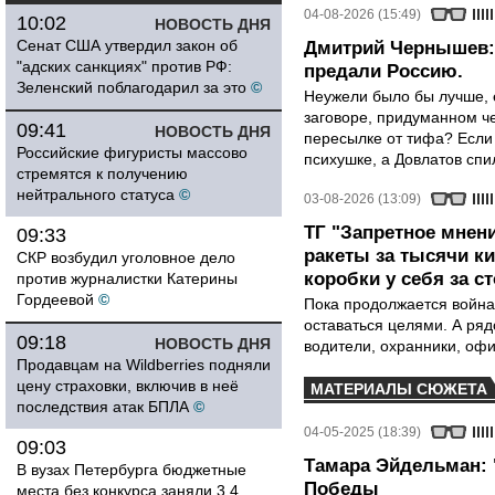
04-08-2026 (15:49)
10:02
НОВОСТЬ ДНЯ
Сенат США утвердил закон об
Дмитрий Чернышев: 
"адских санкциях" против РФ:
предали Россию.
Зеленский поблагодарил за это
©
Неужели было бы лучше, 
заговоре, придуманном че
09:41
НОВОСТЬ ДНЯ
пересылке от тифа? Если
Российские фигуристы массово
психушке, а Довлатов спи
стремятся к получению
нейтрального статуса
©
03-08-2026 (13:09)
ТГ "Запретное мнени
09:33
ракеты за тысячи ки
СКР возбудил уголовное дело
коробки у себя за с
против журналистки Катерины
Гордеевой
©
Пока продолжается война
оставаться целями. А ряд
09:18
НОВОСТЬ ДНЯ
водители, охранники, оф
Продавцам на Wildberries подняли
цену страховки, включив в неё
МАТЕРИАЛЫ СЮЖЕТА
последствия атак БПЛА
©
04-05-2025 (18:39)
09:03
Тамара Эйдельман: 
В вузах Петербурга бюджетные
Победы
места без конкурса заняли 3,4