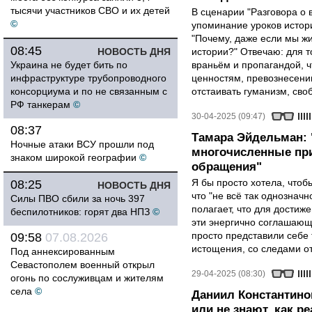
тысячи участников СВО и их детей
В сценарии "Разговора о 
©
упоминание уроков истори
"Почему, даже если мы ж
08:45
НОВОСТЬ ДНЯ
истории?" Отвечаю: для т
Украина не будет бить по
враньём и пропагандой, 
инфраструктуре трубопроводного
ценностям, превознесени
консорциума и по не связанным с
отстаивать гуманизм, сво
РФ танкерам
©
30-04-2025 (09:47)
08:37
Тамара Эйдельман:
Ночные атаки ВСУ прошли под
многочисленные при
знаком широкой географии
©
обращения"
Я бы просто хотела, чтобы
08:25
НОВОСТЬ ДНЯ
что "не всё так однозначн
Силы ПВО сбили за ночь 397
полагает, что для достиж
беспилотников: горят два НПЗ
©
эти энергично соглашаю
просто представили себе
09:58
07.08.2026
истощения, со следами от
Под аннексированным
Севастополем военный открыл
29-04-2025 (08:30)
огонь по сослуживцам и жителям
села
©
Даниил Константино
или не знают, как р