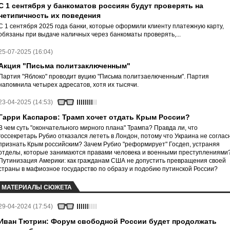
С 1 сентября у банкоматов россиян будут проверять на
нетипичность их поведения
С 1 сентября 2025 года банки, которые оформили клиенту платежную карту,
обязаны при выдаче наличных через банкоматы проверять,...
25-07-2025 (16:04)
Акция "Письма политзаключенным"
Партия "Яблоко" проводит вуцию "Письма политзаелюченным". Партия
напомнила четырех адресатов, хотя их тысячи.
23-04-2025 (14:53)
Гарри Каспаров: Трамп хочет отдать Крым России?
В чем суть "окончательного мирного плана" Трампа? Правда ли, что
госсекретарь Рубио отказался лететь в Лондон, потому что Украина не соглас
признать Крым российским? Зачем Рубио "реформирует" Госдеп, устраняя
отделы, которые занимаются правами человека и военными преступлениями
Путинизация Америки: как гражданам США не допустить превращения своей
страны в мафиозное государство по образу и подобию путинской России?
МАТЕРИАЛЫ СЮЖЕТА
29-04-2024 (17:54)
Иван Тютрин: Форум свободной России будет продолжать