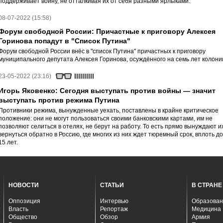
поддерживает войну, не отталкивая их от себя разными ярлыками.
08-07-2022 (15:58)
Форум свободной России: Причастные к приговору Алексея
Горинова попадут в "Список Путина"
Форум свободной России внёс в "список Путина" причастных к приговору
муниципального депутата Алексея Горинова, осуждённого на семь лет колони
23-05-2022 (23:16)
Игорь Яковенко: Сегодня выступать против войны — значит
выступать против режима Путина
Противники режима, вынужденные уехать, поставлены в крайне критическое
положение: они не могут пользоваться своими банковскими картами, им не
позволяют селиться в отелях, не берут на работу. То есть прямо вынуждают и
вернуться обратно в Россию, где многих из них ждет тюремный срок, вплоть до
15 лет.
НОВОСТИ
СТАТЬИ
В СТРАНЕ
Оппозиция
Интервью
Образован
Власть
Репортаж
Медицина
Общество
Обзор
Армия