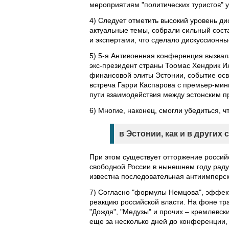
мероприятиям "политических туристов" у
4) Следует отметить высокий уровень д
актуальные темы, собрали сильный сост
и экспертами, что сделало дискуссионн
5) 5-я Антивоенная конференция вызвал
экс-президент страны Тоомас Хендрик Ил
финансовой элиты Эстонии, событие ос
встреча Гарри Каспарова с премьер-мин
пути взаимодействия между эстонским п
6) Многие, наконец, смогли убедиться, ч
в Эстонии, как и в других
При этом существует отторжение россий
свободной России в нынешнем году радуш
известна последовательная антиимперск
7) Согласно "формулы Немцова", эффек
реакцию российской власти. На фоне тр
"Дождя", "Медузы" и прочих – кремлевск
еще за несколько дней до конференции, 