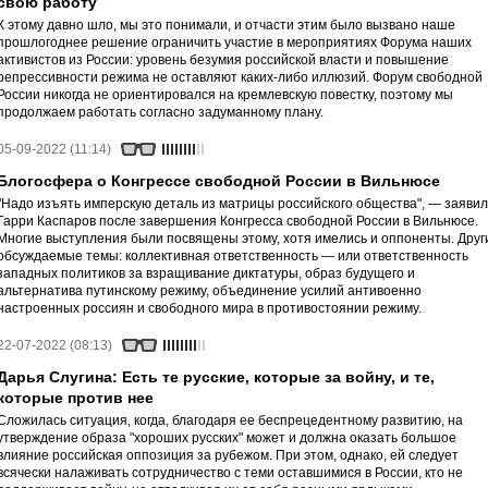
свою работу
К этому давно шло, мы это понимали, и отчасти этим было вызвано наше
прошлогоднее решение ограничить участие в мероприятиях Форума наших
активистов из России: уровень безумия российской власти и повышение
репрессивности режима не оставляют каких-либо иллюзий. Форум свободной
России никогда не ориентировался на кремлевскую повестку, поэтому мы
продолжаем работать согласно задуманному плану.
05-09-2022 (11:14)
Блогосфера о Конгрессе свободной России в Вильнюсе
"Надо изъять имперскую деталь из матрицы российского общества", — заявил
Гарри Каспаров после завершения Конгресса свободной России в Вильнюсе.
Многие выступления были посвящены этому, хотя имелись и оппоненты. Друг
обсуждаемые темы: коллективная ответственность — или ответственность
западных политиков за взращивание диктатуры, образ будущего и
альтернатива путинскому режиму, объединение усилий антивоенно
настроенных россиян и свободного мира в противостоянии режиму.
22-07-2022 (08:13)
Дарья Слугина: Есть те русские, которые за войну, и те,
которые против нее
Сложилась ситуация, когда, благодаря ее беспрецедентному развитию, на
утверждение образа "хороших русских" может и должна оказать большое
влияние российская оппозиция за рубежом. При этом, однако, ей следует
всячески налаживать сотрудничество с теми оставшимися в России, кто не