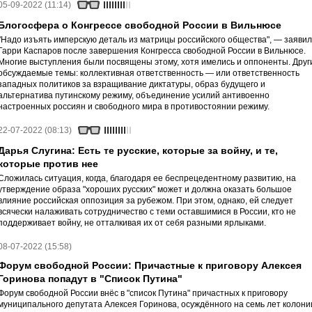
05-09-2022 (11:14)
Блогосфера о Конгрессе свободной России в Вильнюсе
"Надо изъять имперскую деталь из матрицы российского общества", — заявил
Гарри Каспаров после завершения Конгресса свободной России в Вильнюсе.
Многие выступления были посвящены этому, хотя имелись и оппоненты. Друг
обсуждаемые темы: коллективная ответственность — или ответственность
западных политиков за взращивание диктатуры, образ будущего и
альтернатива путинскому режиму, объединение усилий антивоенно
настроенных россиян и свободного мира в противостоянии режиму.
22-07-2022 (08:13)
Дарья Слугина: Есть те русские, которые за войну, и те,
которые против нее
Сложилась ситуация, когда, благодаря ее беспрецедентному развитию, на
утверждение образа "хороших русских" может и должна оказать большое
влияние российская оппозиция за рубежом. При этом, однако, ей следует
всячески налаживать сотрудничество с теми оставшимися в России, кто не
поддерживает войну, не отталкивая их от себя разными ярлыками.
08-07-2022 (15:58)
Форум свободной России: Причастные к приговору Алексея
Горинова попадут в "Список Путина"
Форум свободной России внёс в "список Путина" причастных к приговору
муниципального депутата Алексея Горинова, осуждённого на семь лет колони