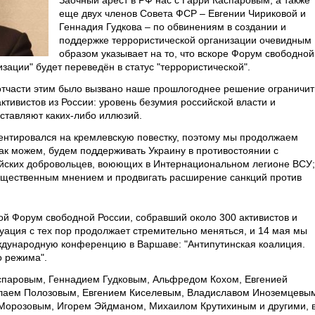
Заочный арест в РФ нас с Гарри Каспаровым, а также
еще двух членов Совета ФСР – Евгении Чириковой и
Геннадия Гудкова – по обвинениям в создании и
поддержке террористической организации очевидным
образом указывает на то, что вскоре Форум свободной
зации" будет переведён в статус "террористической".
 отчасти этим было вызвано наше прошлогоднее решение ограничит
тивистов из России: уровень безумия российской власти и
ставляют каких-либо иллюзий.
ентировался на кремлевскую повестку, поэтому мы продолжаем
как можем, будем поддерживать Украину в противостоянии с
ийских добровольцев, воюющих в Интернациональном легионе ВСУ;
бщественным мнением и продвигать расширение санкций против
й Форум свободной России, собравший около 300 активистов и
туация с тех пор продолжает стремительно меняться, и 14 мая мы
дународную конференцию в Варшаве: "Антипутинская коалиция.
о режима".
спаровым, Геннадием Гудковым, Альфредом Кохом, Евгенией
олаем Полозовым, Евгением Киселевым, Владиславом Иноземцевы
Морозовым, Игорем Эйдманом, Михаилом Крутихиным и другими, 