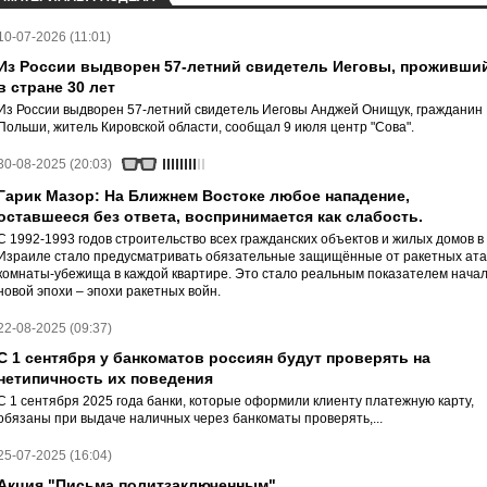
10-07-2026 (11:01)
Из России выдворен 57-летний свидетель Иеговы, проживши
в стране 30 лет
Из России выдворен 57-летний свидетель Иеговы Анджей Онищук, гражданин
Польши, житель Кировской области, сообщал 9 июля центр "Сова".
30-08-2025 (20:03)
Гарик Мазор: На Ближнем Востоке любое нападение,
оставшееся без ответа, воспринимается как слабость.
С 1992-1993 годов строительство всех гражданских объектов и жилых домов в
Израиле стало предусматривать обязательные защищённые от ракетных ата
комнаты-убежища в каждой квартире. Это стало реальным показателем нача
новой эпохи – эпохи ракетных войн.
22-08-2025 (09:37)
С 1 сентября у банкоматов россиян будут проверять на
нетипичность их поведения
С 1 сентября 2025 года банки, которые оформили клиенту платежную карту,
обязаны при выдаче наличных через банкоматы проверять,...
25-07-2025 (16:04)
Акция "Письма политзаключенным"