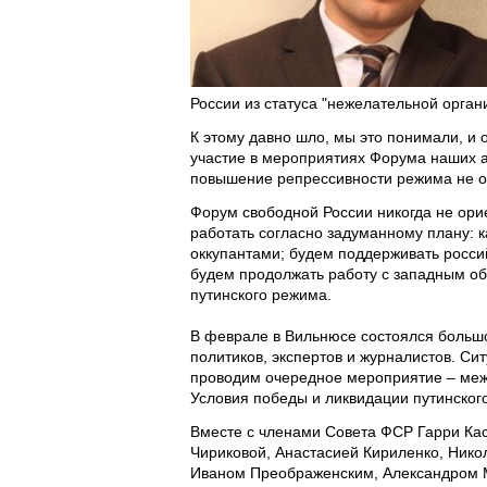
России из статуса "нежелательной органи
К этому давно шло, мы это понимали, и
участие в мероприятиях Форума наших ак
повышение репрессивности режима не о
Форум свободной России никогда не ори
работать согласно задуманному плану: 
оккупантами; будем поддерживать росс
будем продолжать работу с западным о
путинского режима.
В феврале в Вильнюсе состоялся большо
политиков, экспертов и журналистов. Си
проводим очередное мероприятие – меж
Условия победы и ликвидации путинског
Вместе с членами Совета ФСР Гарри Ка
Чириковой, Анастасией Кириленко, Ник
Иваном Преображенским, Александром 