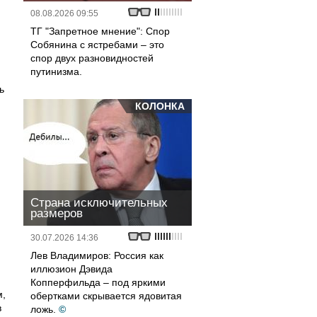
08.08.2026 09:55
ТГ "Запретное мнение": Спор
Собянина с ястребами – это
спор двух разновидностей
путинизма.
ь
КОЛОНКА
Страна исключительных
размеров
30.07.2026 14:36
Лев Владимиров: Россия как
иллюзион Дэвида
Копперфильда – под яркими
м,
обертками скрывается ядовитая
в
ложь.
©