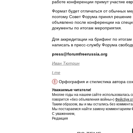
работе конференции примут участие евр
Формат будет отличаться от обычных ме
поэтому Совет Форума принял решение п
объявлено после конференции на специ
документы по итогам мероприятия.
Для аккредитации на брифинг по итогам
написать в пресс-службу Форума свобод
press@forumfreerussia.org
Иван Тютрин
t.me
!
Орфография и стилистика автора со
Уважаемые читатели!
Многие годы на нашем сайте использовалась с
говорится «без объявления войны»)
Фейсбук о
Таким образом, вы и мы остались без коммента
Мы постараемся найти замену комментариям Фе
С уважением,
Редакция