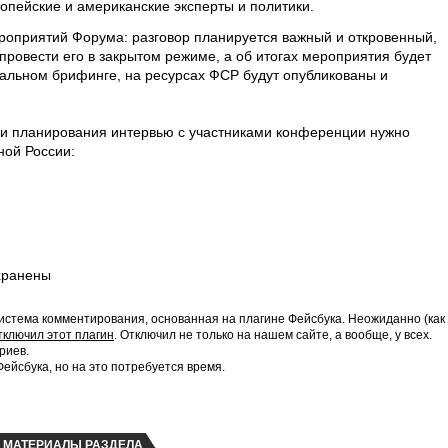
опейские и американские эксперты и политики.
роприятий Форума: разговор планируется важный и откровенный,
ровести его в закрытом режиме, а об итогах мероприятия будет
альном брифинге, на ресурсах ФСР будут опубликованы и
 и планирования интервью с участниками конференции нужно
ной России:
хранены
истема комментирования, основанная на плагине Фейсбука. Неожиданно (как
тключил этот плагин
. Отключил не только на нашем сайте, а вообще, у всех.
риев.
йсбука, но на это потребуется время.
МАТЕРИАЛЫ РАЗДЕЛА