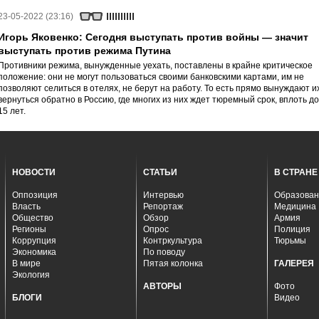
23-05-2022 (23:16)
Игорь Яковенко: Сегодня выступать против войны — значит
выступать против режима Путина
Противники режима, вынужденные уехать, поставлены в крайне критическое
положение: они не могут пользоваться своими банковскими картами, им не
позволяют селиться в отелях, не берут на работу. То есть прямо вынуждают и
вернуться обратно в Россию, где многих из них ждет тюремный срок, вплоть до
15 лет.
НОВОСТИ
СТАТЬИ
В СТРАНЕ
Оппозиция
Интервью
Образован
Власть
Репортаж
Медицина
Общество
Обзор
Армия
Регионы
Опрос
Полиция
Коррупция
Контркультура
Тюрьмы
Экономика
По поводу
В мире
Пятая колонка
ГАЛЕРЕЯ
Экология
АВТОРЫ
Фото
БЛОГИ
Видео