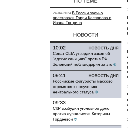
ПО ТЕМЕ
В России заочно
24-04-2024
арестовали Гарри Каспарова и
Ивана Тютрина
НОВОСТИ
10:02
НОВОСТЬ ДНЯ
Сенат США утвердил закон об
"адских санкциях" против РФ:
Зеленский поблагодарил за это
©
09:41
НОВОСТЬ ДНЯ
Российские фигуристы массово
стремятся к получению
нейтрального статуса
©
09:33
СКР возбудил уголовное дело
против журналистки Катерины
Гордеевой
©