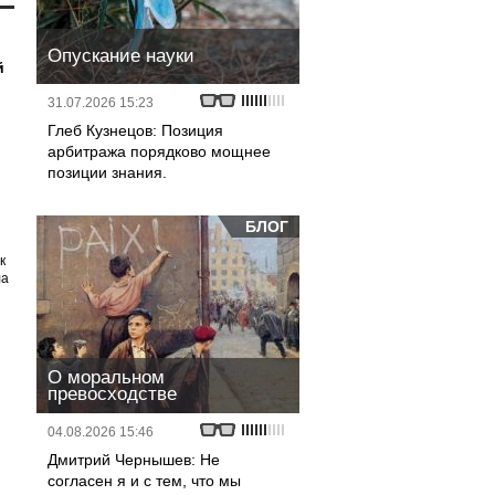
Опускание науки
й
31.07.2026 15:23
Глеб Кузнецов: Позиция
арбитража порядково мощнее
позиции знания.
БЛОГ
к
ла
О моральном
превосходстве
04.08.2026 15:46
Дмитрий Чернышев: Не
согласен я и с тем, что мы