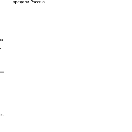
предали Россию.
на
?
а
и.