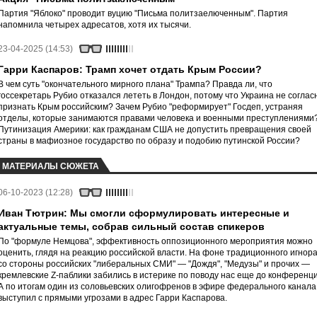
Партия "Яблоко" проводит вуцию "Письма политзаелюченным". Партия
напомнила четырех адресатов, хотя их тысячи.
23-04-2025 (14:53)
Гарри Каспаров: Трамп хочет отдать Крым России?
В чем суть "окончательного мирного плана" Трампа? Правда ли, что
госсекретарь Рубио отказался лететь в Лондон, потому что Украина не соглас
признать Крым российским? Зачем Рубио "реформирует" Госдеп, устраняя
отделы, которые занимаются правами человека и военными преступлениями
Путинизация Америки: как гражданам США не допустить превращения своей
страны в мафиозное государство по образу и подобию путинской России?
МАТЕРИАЛЫ СЮЖЕТА
06-10-2023 (12:28)
Иван Тютрин: Мы смогли сформулировать интересные и
актуальные темы, собрав сильный состав спикеров
По "формуле Немцова", эффективность оппозиционного мероприятия можно
оценить, глядя на реакцию российской власти. На фоне традиционного игнор
со стороны российских "либеральных СМИ" — "Дождя", "Медузы" и прочих —
кремлевские Z-паблики забились в истерике по поводу нас еще до конференци
А по итогам один из соловьевских олигофренов в эфире федерального канала
выступил с прямыми угрозами в адрес Гарри Каспарова.