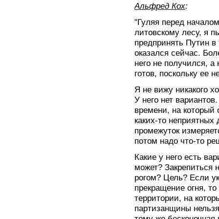
Альфред Кох
:
"Гуляя перед начало
литовскому лесу, я п
предпринять Путин в 
оказался сейчас. Бол
него не получился, а 
готов, поскольку ее н
Я не вижу никакого х
У него нет вариантов.
времени, на который 
каких-то неприятных 
промежуток измеряетс
потом надо что-то ре
Какие у него есть ва
может? Закрепиться н
рогом? Цель? Если ук
прекращение огня, то
территории, на котор
партизанщины нельзя
тому же бесконечная