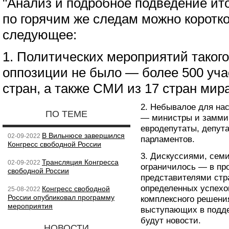
"Анализ и подробное подведение ито
по горячим же следам можно коротко
следующее:
1. Политических мероприятий таког
оппозиции не было — более 500 уча
стран, а также СМИ из 17 стран мира
2. Небывалое для на
ПО ТЕМЕ
— министры и заммин
евродепутаты, депут
В Вильнюсе завершился
02-09-2022
парламентов.
Конгресс свободной России
3. Дискуссиями, сем
Трансляция Конгресса
02-09-2022
ограничилось — в про
свободной России
представителями стр
определенных успехо
Конгресс свободной
25-08-2022
России опубликовал программу
комплексного решени
мероприятия
выступающих в подде
будут новости.
НОВОСТИ