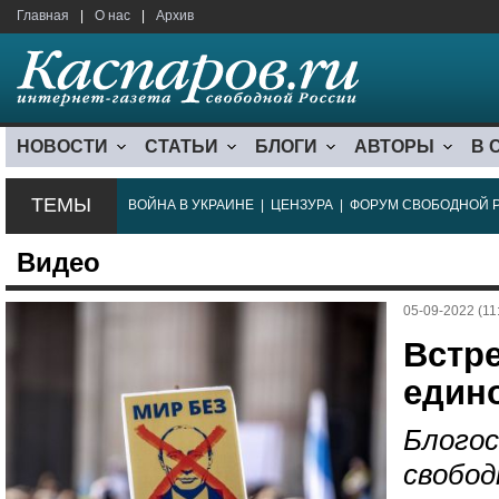
Главная
|
О нас
|
Архив
НОВОСТИ
СТАТЬИ
БЛОГИ
АВТОРЫ
В 
ТЕМЫ
ВОЙНА В УКРАИНЕ
|
ЦЕНЗУРА
|
ФОРУМ СВОБОДНОЙ 
Видео
05-09-2022 (11
Встр
един
Блогос
свобод