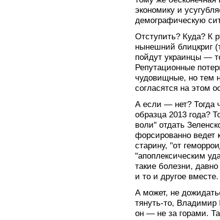
экономику и усугубля
демографическую сит
Отступить? Куда? К 
нынешний блицкриг (т
пойдут украинцы — т
Репутационные потер
чудовищные, но тем н
согласятся на этом о
А если — нет? Тогда 
образца 2013 года? Т
воли" отдать Зеленс
форсированно ведет к
старину, "от геморро
"апоплексическим уд
такие болезни, давно
и то и другое вместе.
А может, не дожидать
тянуть-то, Владимир
он — не за горами. Т