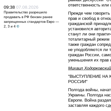
ответственность или
09:38
07.08.2026
Правительство разрешило
Прежде чем говорить 
продавать в РФ бензин ранее
прав и свобод в отно
запрещенных стандартов Евро —
гражданской принадле
2, 3 и 4
©
установился авторит
станут ли они практи
тоталитарный режим 
также граждан сопре
не уподобляются ли т
граждан России, само
уменьшения их прав 
Михаил Ходорковский
"ВЫСТУПЛЕНИЕ НА 
РОССИИ"
Полгода войны, нача
Украины. Полгода на
Европе. Война раздел
заставляя каждого сд