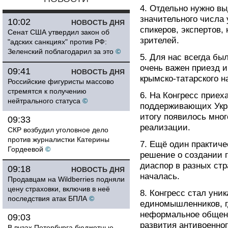
4. Отдельно нужно вы
значительного числа 
10:02
НОВОСТЬ ДНЯ
спикеров, экспертов,
Сенат США утвердил закон об
зрителей.
"адских санкциях" против РФ:
Зеленский поблагодарил за это
©
5. Для нас всегда бы
очень важен приезд 
09:41
НОВОСТЬ ДНЯ
крымско-татарского 
Российские фигуристы массово
стремятся к получению
6. На Конгресс приех
нейтрального статуса
©
поддерживающих Укра
итогу появилось мно
09:33
реализации.
СКР возбудил уголовное дело
против журналистки Катерины
7. Ещё один практиче
Гордеевой
©
решение о создании 
диаспор в разных стр
09:18
НОВОСТЬ ДНЯ
началась.
Продавцам на Wildberries подняли
цену страховки, включив в неё
8. Конгресс стал уни
последствия атак БПЛА
©
единомышленников, г
неформальное общен
09:03
развития антивоенно
В вузах Петербурга бюджетные