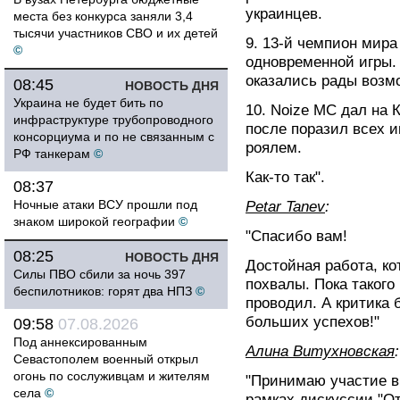
украинцев.
места без конкурса заняли 3,4
тысячи участников СВО и их детей
9. 13-й чемпион мир
©
одновременной игры. 
оказались рады возмо
08:45
НОВОСТЬ ДНЯ
Украина не будет бить по
10. Noize MC дал на 
инфраструктуре трубопроводного
после поразил всех 
консорциума и по не связанным с
роялем.
РФ танкерам
©
Как-то так".
08:37
Ночные атаки ВСУ прошли под
Petar Tanev
:
знаком широкой географии
©
"Спасибо вам!
08:25
НОВОСТЬ ДНЯ
Достойная работа, к
Силы ПВО сбили за ночь 397
похвалы. Пока такого
беспилотников: горят два НПЗ
©
проводил. А критика 
больших успехов!"
09:58
07.08.2026
Под аннексированным
Алина Витухновская
:
Севастополем военный открыл
огонь по сослуживцам и жителям
"Принимаю участие в
села
©
рамках дискуссии "От