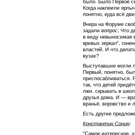
было. Было Первое се
Когда наклеили ярлыч
понятно, куда всё дви
Вчера на Форуме сво
задали вопрос: Что 
в виду невыносимая 
кривых зеркал", гонен
властей. И что делат
вузах?
Выступавшие могли п
Первый, понятно, был
приспосабливаться. 
так, что детей придё
лжи, скрывать в школ
друзья дома. И — вра
враньё, воровство и 
Есть другие предлож
Константин Сонин
:
"Самое интересное, ч