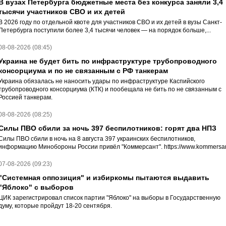
В вузах Петербурга бюджетные места без конкурса заняли 3,4
тысячи участников СВО и их детей
В 2026 году по отдельной квоте для участников СВО и их детей в вузы Санкт-
Петербурга поступили более 3,4 тысячи человек — на порядок больше,...
08-08-2026 (08:45)
Украина не будет бить по инфраструктуре трубопроводного
консорциума и по не связанным с РФ танкерам
Украина обязалась не наносить удары по инфраструктуре Каспийского
трубопроводного консорциума (КТК) и пообещала не бить по не связанным с
Россией танкерам.
08-08-2026 (08:25)
Силы ПВО сбили за ночь 397 беспилотников: горят два НПЗ
Силы ПВО сбили в ночь на 8 августа 397 украинских беспилотников,
информацию Минобороны России привёл "Коммерсант". https://www.kommersan
07-08-2026 (09:23)
"Системная оппозиция" и избиркомы пытаются выдавить
"Яблоко" с выборов
ЦИК зарегистрировал список партии "Яблоко" на выборы в Государственную
думу, которые пройдут 18-20 сентября.