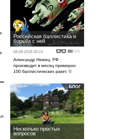
я
Российская баллистика и
а
борьба с ней
08.08.2026 00:23
я
Александр Немец: РФ
производит в месяц примерно
100 баллистических ракет.
©
БЛОГ
ых
Несколько простых
вопросов