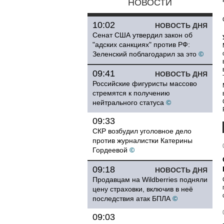
НОВОСТИ
10:02
НОВОСТЬ ДНЯ
Сенат США утвердил закон об
"адских санкциях" против РФ:
Зеленский поблагодарил за это
©
09:41
НОВОСТЬ ДНЯ
Российские фигуристы массово
стремятся к получению
нейтрального статуса
©
09:33
СКР возбудил уголовное дело
против журналистки Катерины
Гордеевой
©
09:18
НОВОСТЬ ДНЯ
Продавцам на Wildberries подняли
цену страховки, включив в неё
последствия атак БПЛА
©
09:03