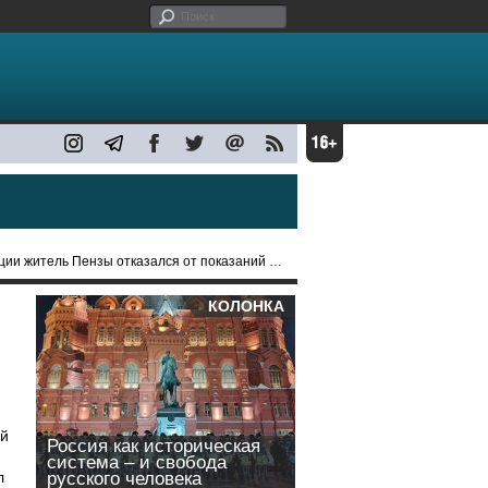
житель Пензы отказался от показаний из-за угроз
КОЛОНКА
ый
Россия как историческая
система – и свобода
л
русского человека