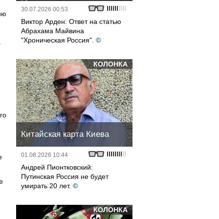
30.07.2026 00:53
ию
Виктор Арден: Ответ на статью
Абрахама Майвина
"Хроническая Россия".
©
а
КОЛОНКА
го
Китайская карта Киева
01.08.2026 10:44
е
Андрей Пионтковский:
Путинская Россия не будет
е
умирать 20 лет.
©
КОЛОНКА