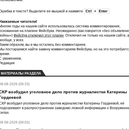
Ошибка в тексте? Выделите ее мышкой и нажмите
Ctrl
+
Enter
Уважаемые читатели!
Многие годы на нашем сайте использовалась система комментирования,
основанная на плагине Фейсбука. Неожиданно (как говорится «без объявлени
войны»)
Фейсбук отключил этот плагин
. Отключил не только на нашем сайте, 
вообще, у всех.
Таким образом, вы и мы остались без комментариев.
Мы постараемся найти замену комментариям Фейсбука, но на это потребуетс
время.
С уважением,
Редакция
МАТЕРИАЛЫ РАЗДЕЛА
08-08-2026 (09:33)
СКР возбудил уголовное дело против журналистки Катерины
Гордеевой
СКР возбудил уголовное дело против журналистки Катерины Гордеевой, её
подозревают в распространении заведомо ложной информации о Вооруженн
силах.
08-08-2026 (09:03)