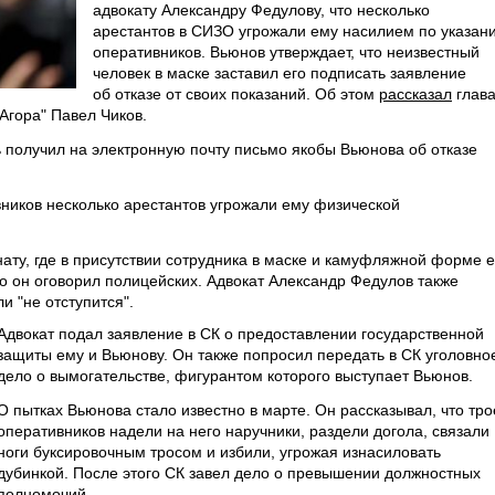
адвокату Александру Федулову, что несколько
арестантов в СИЗО угрожали ему насилием по указан
оперативников. Вьюнов утверждает, что неизвестный
человек в маске заставил его подписать заявление
об отказе от своих показаний. Об этом
рассказал
глав
Агора" Павел Чиков.
ь получил на электронную почту письмо якобы Вьюнова об отказе
вников несколько арестантов угрожали ему физической
ату, где в присутствии сотрудника в маске и камуфляжной форме е
то он оговорил полицейских. Адвокат Александр Федулов также
и "не отступится".
Адвокат подал заявление в СК о предоставлении государственной
защиты ему и Вьюнову. Он также попросил передать в СК уголовно
дело о вымогательстве, фигурантом которого выступает Вьюнов.
О пытках Вьюнова стало известно в марте. Он рассказывал, что тро
оперативников надели на него наручники, раздели догола, связали
ноги буксировочным тросом и избили, угрожая изнасиловать
дубинкой. После этого СК завел дело о превышении должностных
полномочий.