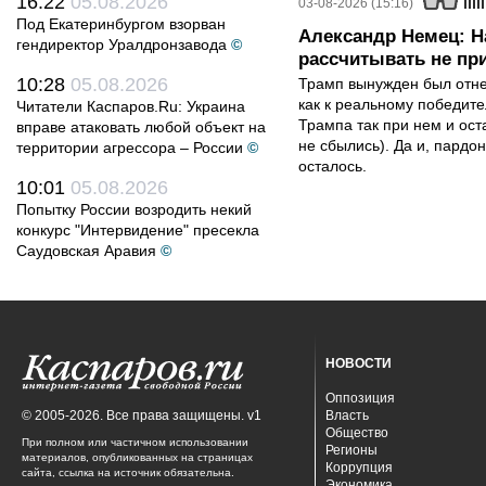
16:22
05.08.2026
03-08-2026 (15:16)
Под Екатеринбургом взорван
Александр Немец: Н
гендиректор Уралдронзавода
©
рассчитывать не пр
10:28
05.08.2026
Трамп вынужден был отнес
как к реальному победите
Читатели Каспаров.Ru: Украина
Трампа так при нем и ост
вправе атаковать любой объект на
не сбылись). Да и, пардо
территории агрессора – России
©
осталось.
10:01
05.08.2026
Попытку России возродить некий
конкурс "Интервидение" пресекла
Саудовская Аравия
©
НОВОСТИ
Оппозиция
© 2005-2026. Все права защищены. v1
Власть
Общество
При полном или частичном использовании
Регионы
материалов, опубликованных на страницах
Коррупция
сайта, ссылка на источник обязательна.
Экономика