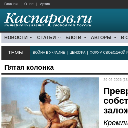
Главная
|
О нас
|
Архив
НОВОСТИ
СТАТЬИ
БЛОГИ
АВТОРЫ
В 
ТЕМЫ
ВОЙНА В УКРАИНЕ
|
ЦЕНЗУРА
|
ФОРУМ СВОБОДНОЙ 
Пятая колонка
29-05-2026 (13
Прев
собс
зало
Кремл