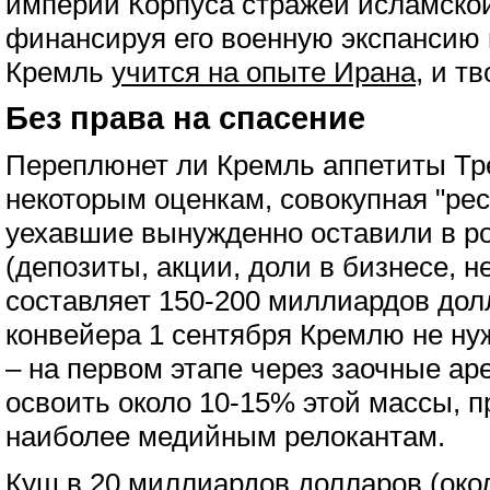
империи Корпуса стражей исламско
финансируя его военную экспансию 
Кремль
учится на опыте Ирана
, и т
Без права на спасение
Переплюнет ли Кремль аппетиты Тр
некоторым оценкам, совокупная "рес
уехавшие вынужденно оставили в р
(депозиты, акции, доли в бизнесе, 
составляет 150-200 миллиардов дол
конвейера 1 сентября Кремлю не ну
– на первом этапе через заочные ар
освоить около 10-15% этой массы,
наиболее медийным релокантам.
Куш в 20 миллиардов долларов (око