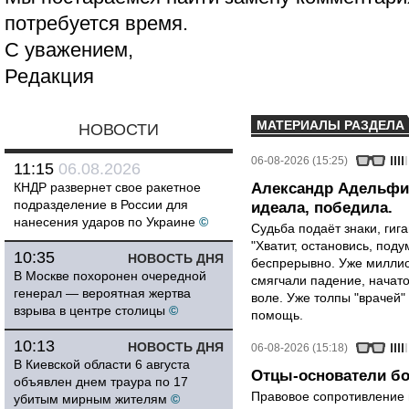
потребуется время.
С уважением,
Редакция
МАТЕРИАЛЫ РАЗДЕЛА
НОВОСТИ
06-08-2026 (15:25)
11:15
06.08.2026
КНДР развернет свое ракетное
Александр Адельфин
подразделение в России для
идеала, победила.
нанесения ударов по Украине
©
Судьба подаёт знаки, гига
"Хватит, остановись, поду
10:35
НОВОСТЬ ДНЯ
беспрерывно. Уже миллио
В Москве похоронен очередной
смягчали падение, начато
генерал — вероятная жертва
воле. Уже толпы "врачей
взрыва в центре столицы
©
помощь.
10:13
НОВОСТЬ ДНЯ
06-08-2026 (15:18)
В Киевской области 6 августа
Отцы-основатели бо
объявлен днем траура по 17
Правовое сопротивление 
убитым мирным жителям
©