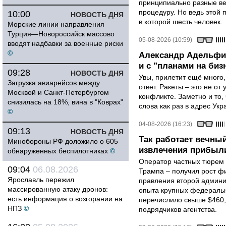
принципиально разные ве
процедуру. Но ведь этой 
10:00
НОВОСТЬ ДНЯ
в которой шесть человек.
Морские линии направления
Турция—Новороссийск массово
05-08-2026 (10:59)
вводят надбавки за военные риски
©
Александр Адельфин
и с "планами на биз
09:28
НОВОСТЬ ДНЯ
Увы, прилетит ещё много,
Загрузка авиарейсов между
ответ. Ракеты – это не от
Москвой и Санкт-Петербургом
конфликте. Заметно и то
снизилась на 18%, вина в "Коврах"
слова как раз в адрес Укра
©
04-08-2026 (16:23)
09:13
НОВОСТЬ ДНЯ
Так работает вечный
Минобороны РФ доложило о 605
извлечения прибыли
обнаруженных беспилотниках
©
Оператор частных тюрем 
09:04
06.08.2026
Трампа – получил рост ф
Ярославль пережил
правления второй админи
массированную атаку дронов:
опыта крупных федеральны
есть информация о возгорании на
перечислило свыше $460,
НПЗ
©
подрядчиков агентства.