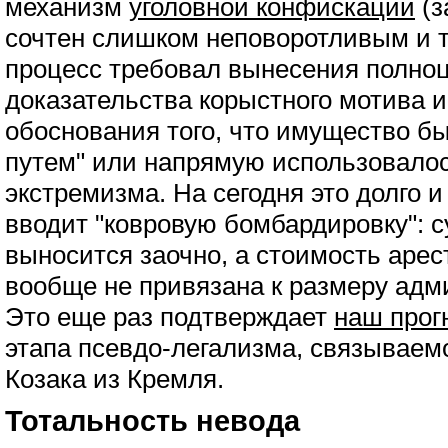
механизм
уголовной конфискации
(з
сочтен слишком неповоротливым и 
процесс требовал вынесения полноц
доказательства корыстного мотива и
обоснования того, что имущество б
путем" или напрямую использовало
экстремизма. На сегодня это долго и
вводит "ковровую бомбардировку": 
выносится заочно, а стоимость аре
вообще не привязана к размеру адм
Это еще раз подтверждает
наш прог
этапа псевдо-легализма, связываем
Козака из Кремля.
Тотальность невода