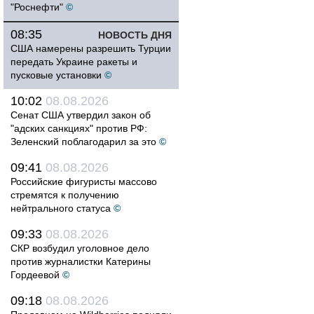
"Роснефти"
©
08:35
НОВОСТЬ ДНЯ
США намерены разрешить Турции
передать Украине ракеты и
пусковые установки
©
10:02
08.08.2026
Сенат США утвердил закон об
"адских санкциях" против РФ:
Зеленский поблагодарил за это
©
09:41
08.08.2026
Российские фигуристы массово
стремятся к получению
нейтрального статуса
©
09:33
08.08.2026
СКР возбудил уголовное дело
против журналистки Катерины
Гордеевой
©
09:18
08.08.2026