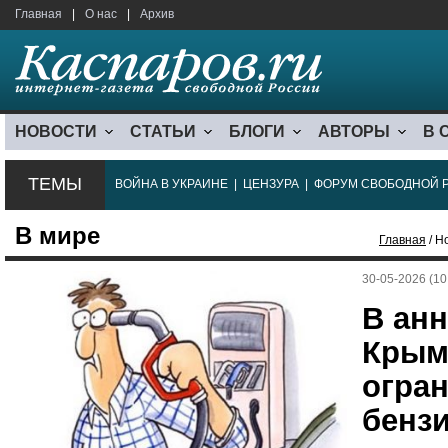
Главная
|
О нас
|
Архив
НОВОСТИ
СТАТЬИ
БЛОГИ
АВТОРЫ
В 
ТЕМЫ
ВОЙНА В УКРАИНЕ
|
ЦЕНЗУРА
|
ФОРУМ СВОБОДНОЙ 
В мире
Главная
/ Н
30-05-2026 (10
В ан
Крым
огран
бензи