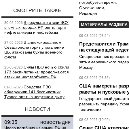
потребуется время.
С уважением,
СМОТРИТЕ ТАКЖЕ
Редакция
В результате атаки ВСУ
30-05-2026
МАТЕРИАЛЫ РАЗДЕЛА
в южных городах РФ опять горят
нефтетанкеры и нефтебазы
09-08-2026 (08:54)
В аннексированном
27-05-2026
Представители Трамп
Севастополе горит управление
на следующей неде
ЦБ, атакованы бухты военного
Спецпосланник президен
флота
зять американского лидер
Силы ПВО ночью сбили
Москву..
25-05-2026
173 беспилотника: продолжаются
атаки на нефтеобъекты РФ
09-08-2026 (08:35)
США намерены разре
Средства ПВО
01-05-2026
ракеты и пусковые 
обнаружили 141 беспилотник,
Туапсе опять в нефтяном дыму
Государственный департ
разрешить передачу Украи
НОВОСТИ
тактических...
08-08-2026 (10:02)
09:35
НОВОСТЬ ДНЯ
Сенат США утвердил
Число погибших из армии РФ на