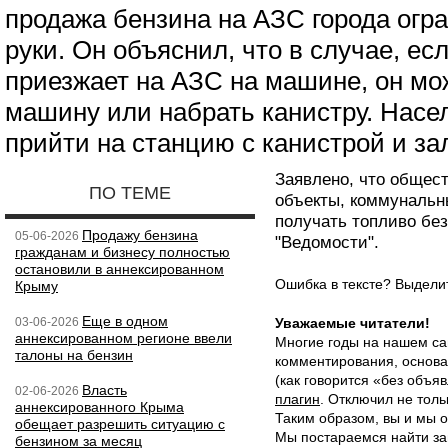
продажа бензина на АЗС города огра
руки. Он объяснил, что в случае, ес
приезжает на АЗС на машине, он мо
машину или набрать канистру. Насе
прийти на станцию с канистрой и за
Заявлено, что общес
ПО ТЕМЕ
объекты, коммунальн
получать топливо бе
Продажу бензина
05-06-2026
"Ведомости".
гражданам и бизнесу полностью
остановили в аннексированном
Ошибка в тексте? Выдел
Крыму
Еще в одном
03-06-2026
Уважаемые читатели!
аннексированном регионе ввели
Многие годы на нашем са
талоны на бензин
комментирования, основа
(как говорится «без объ
Власть
02-06-2026
плагин
. Отключил не толь
аннексированного Крыма
Таким образом, вы и мы о
обещает разрешить ситуацию с
Мы постараемся найти за
бензином за месяц