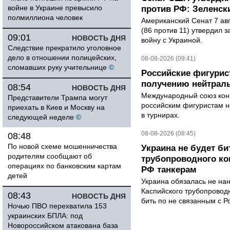
войне в Украине превысило
против РФ: Зеленск
полмиллиона человек
Американский Сенат 7 ав
(86 против 11) утвердил з
09:01
НОВОСТЬ ДНЯ
войну с Украиной.
Следствие прекратило уголовное
дело в отношении полицейских,
08-08-2026 (09:41)
сломавших руку учительнице
©
Российские фигурис
получению нейтраль
08:54
НОВОСТЬ ДНЯ
Международный союз конь
Представители Трампа могут
российским фигуристам н
приехать в Киев и Москву на
в турнирах.
следующей неделе
©
08-08-2026 (08:45)
08:48
По новой схеме мошенничества
Украина не будет би
родителям сообщают об
трубопроводного ко
операциях по банковским картам
РФ танкерам
детей
Украина обязалась не на
Каспийского трубопровод
08:43
НОВОСТЬ ДНЯ
бить по не связанным с Р
Ночью ПВО перехватила 153
украинских БПЛА: под
Новороссийском атакована база