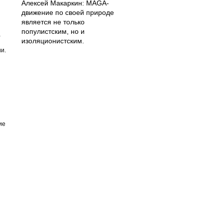
Алексей Макаркин: MAGA-
движение по своей природе
является не только
популистским, но и
а
изоляционистским.
и.
ие