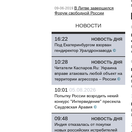
В Литве завершился
09-06-2019
Форум свободной России
НОВОСТИ
16:22
НОВОСТЬ ДНЯ
Под Екатеринбургом взорван
гендиректор Уралдронзавода
©
10:28
НОВОСТЬ ДНЯ
Читатели Каспаров.Ru: Украина
вправе атаковать любой объект на
территории агрессора – России
©
10:01
05.08.2026
Попытку России возродить некий
конкурс "Интервидение" пресекла
Саудовская Аравия
©
09:48
НОВОСТЬ ДНЯ
Индия отказалась от покупки
новых российских истребителей