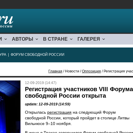
И
АВТОРЫ
В СТРАНЕ
ГАЛЕРЕЯ
УРА
|
ФОРУМ СВОБОДНОЙ РОССИИ
Главная
/ Новости /
Оппозиция
/ Регистрация уча
12-09-2019 (14:47)
Регистрация участников VIII Форума
свободной России открыта
update: 12-09-2019 (14:59)
Открылась
регистрация
на следующий Форум
свободной России, который пройдет в столице Литвы
Вильнюсе 9–10 ноября.
В июне в Тракае завершился Форум свободной России