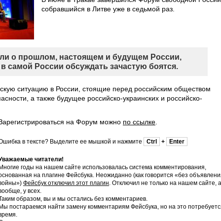
собравшийся в Литве уже в седьмой раз.
или о прошлом, настоящем и будущем России,
 в самой России обсуждать зачастую боятся.
скую ситуацию в России, стоящие перед российским обществом
сности, а также будущее российско-украинских и российско-
Зарегистрироваться на Форум можно
по ссылке
.
Ошибка в тексте? Выделите ее мышкой и нажмите
Ctrl
+
Enter
Уважаемые читатели!
Многие годы на нашем сайте использовалась система комментирования,
основанная на плагине Фейсбука. Неожиданно (как говорится «без объявлени
войны»)
Фейсбук отключил этот плагин
. Отключил не только на нашем сайте, 
вообще, у всех.
Таким образом, вы и мы остались без комментариев.
Мы постараемся найти замену комментариям Фейсбука, но на это потребуетс
время.