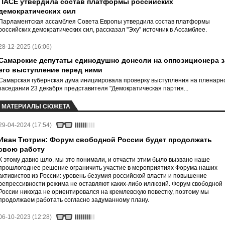
ПАСЕ утвердила состав платформы российских
демократических сил
Парламентская ассамблея Совета Европы утвердила состав платформы
российских демократических сил, рассказал "Эху" источник в Ассамблее.
28-12-2025 (16:06)
Самарские депутаты единодушно донесли на оппозиционера з
его выступление перед ними
Самарская губернская дума инициировала проверку выступления на пленарн
заседании 23 декабря представителя "Демократическая партия...
МАТЕРИАЛЫ СЮЖЕТА
29-04-2024 (17:54)
Иван Тютрин: Форум свободной России будет продолжать
свою работу
К этому давно шло, мы это понимали, и отчасти этим было вызвано наше
прошлогоднее решение ограничить участие в мероприятиях Форума наших
активистов из России: уровень безумия российской власти и повышение
репрессивности режима не оставляют каких-либо иллюзий. Форум свободной
России никогда не ориентировался на кремлевскую повестку, поэтому мы
продолжаем работать согласно задуманному плану.
06-10-2023 (12:28)