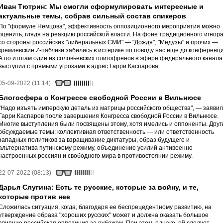
Иван Тютрин: Мы смогли сформулировать интересные и
актуальные темы, собрав сильный состав спикеров
По "формуле Немцова", эффективность оппозиционного мероприятия можно
оценить, глядя на реакцию российской власти. На фоне традиционного игнор
со стороны российских "либеральных СМИ" — "Дождя", "Медузы" и прочих —
кремлевские Z-паблики забились в истерике по поводу нас еще до конференци
А по итогам один из соловьевских олигофренов в эфире федерального канала
выступил с прямыми угрозами в адрес Гарри Каспарова.
05-09-2022 (11:14)
Блогосфера о Конгрессе свободной России в Вильнюсе
"Надо изъять имперскую деталь из матрицы российского общества", — заявил
Гарри Каспаров после завершения Конгресса свободной России в Вильнюсе.
Многие выступления были посвящены этому, хотя имелись и оппоненты. Друг
обсуждаемые темы: коллективная ответственность — или ответственность
западных политиков за взращивание диктатуры, образ будущего и
альтернатива путинскому режиму, объединение усилий антивоенно
настроенных россиян и свободного мира в противостоянии режиму.
22-07-2022 (08:13)
Дарья Слугина: Есть те русские, которые за войну, и те,
которые против нее
Сложилась ситуация, когда, благодаря ее беспрецедентному развитию, на
утверждение образа "хороших русских" может и должна оказать большое