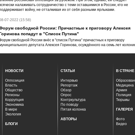
влияние российская оппозиция за рубежом. При этом, однако, ей следует
всячески налаживать сотрудничество с теми оставшимися в России, кто не
поддерживает войну, не отталкивая их от себя разными ярлыками.
08-07-2022 (15:58)
Форум свободной России: Причастные к приговору Алексея
Горинова попадут в "Список Путина"
Форум свободной России внёс в "список Путина" причастных к приговору
муниципального депутата Алексея Горинова, осуждённого на семь лет колони
НОВОСТИ
СТАТЬИ
В СТРАНЕ
Оппозиция
Интервью
Образован
Власть
Репортаж
Медицина
Общество
Обзор
Армия
Регионы
Опрос
Полиция
Коррупция
Контркультура
Тюрьмы
Экономика
По поводу
В мире
Пятая колонка
ГАЛЕРЕЯ
Экология
АВТОРЫ
Фото
БЛОГИ
Видео