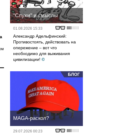
"Слухи" и смыслы
01.08.2026 15:33
Александр Адельфинский:
а
Противостоять, действовать на
опережение – вот что
ом
необходимо для выживания
цивилизации!
©
БЛОГ
MAGA-раскол?
29.07.2026 00:23