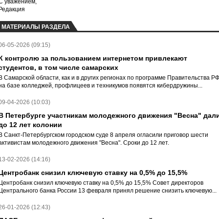
С уважением,
Редакция
МАТЕРИАЛЫ РАЗДЕЛА
06-05-2026 (09:15)
К контролю за пользованием интернетом привлекают
студентов, в том числе самарских
В Самарской области, как и в других регионах по программе Правительства Р
на базе колледжей, профлицеев и техникумов появятся кибердружины...
09-04-2026 (10:03)
В Петербурге участникам молодежного движения "Весна" дал
до 12 лет колонии
В Санкт-Петербургском городском суде 8 апреля огласили приговор шести
активистам молодежного движения "Весна". Сроки до 12 лет.
13-02-2026 (14:16)
Центробанк снизил ключевую ставку на 0,5% до 15,5%
Центробанк снизил ключевую ставку на 0,5% до 15,5% Совет директоров
Центрального банка России 13 февраля принял решение снизить ключевую...
26-01-2026 (12:43)