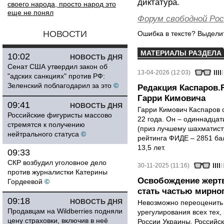
диктатура.
своего народа, просто народ это
еще не понял
Форум свободной Рос
НОВОСТИ
Ошибка в тексте? Выдел
МАТЕРИАЛЫ РАЗДЕЛА
10:02
НОВОСТЬ ДНЯ
Сенат США утвердил закон об
13-04-2026 (12:03)
"адских санкциях" против РФ:
Зеленский поблагодарил за это
©
Редакция Каспаров.
Гарри Кимовича
09:41
НОВОСТЬ ДНЯ
Гарри Кимович Каспаров 
Российские фигуристы массово
22 года. Он – одиннадца
стремятся к получению
(приз лучшему шахматисту
нейтрального статуса
©
рейтинга ФИДЕ – 2851 ба
13,5 лет.
09:33
СКР возбудил уголовное дело
30-11-2025 (11:16)
против журналистки Катерины
Освобождение жертв
Гордеевой
©
стать частью мирно
09:18
НОВОСТЬ ДНЯ
Невозможно переоценить 
Продавцам на Wildberries подняли
урегулирования всех тех,
цену страховки, включив в неё
России Украины. Российск