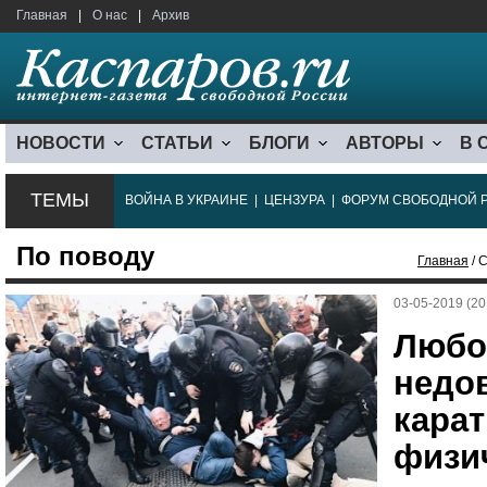
Главная
|
О нас
|
Архив
НОВОСТИ
СТАТЬИ
БЛОГИ
АВТОРЫ
В 
ТЕМЫ
ВОЙНА В УКРАИНЕ
|
ЦЕНЗУРА
|
ФОРУМ СВОБОДНОЙ 
По поводу
Главная
/ 
03-05-2019 (20
Любо
недо
карат
физи