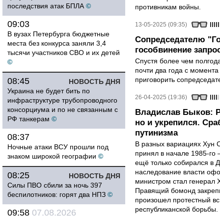
последствия атак БПЛА
©
противникам войны.
09:03
13-05-2025 (09:35)
В вузах Петербурга бюджетные
Сопредседателю "Г
места без конкурса заняли 3,4
гособвинение запро
тысячи участников СВО и их детей
Спустя более чем полгод
©
почти два года с момента
приговорить сопредседате
08:45
НОВОСТЬ ДНЯ
Украина не будет бить по
26-04-2025 (19:36)
инфраструктуре трубопроводного
консорциума и по не связанным с
Владислав Быков: Р
РФ танкерам
©
но и укрепился. Ср
путинизма
08:37
В разных вариациях Хун С
Ночные атаки ВСУ прошли под
принял в начале 1985-го 
знаком широкой географии
©
ещё только собирался в Д
наследование власти оф
08:25
НОВОСТЬ ДНЯ
министром стал генерал 
Силы ПВО сбили за ночь 397
Правящий бомонд закрепи
беспилотников: горят два НПЗ
©
произошел протестный вс
республиканской борьбы.
09:58
07.08.2026