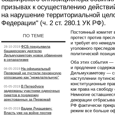
призывах к осуществлению действи
на нарушение территориальной цел
Федерации" (ч. 2 ст. 280.1 УК РФ).
Постоянный комитет 
ПО ТЕМЕ
протест против прес
и требует его немед
ФСБ предъявила
28-10-2019
уголовного преследо
башкирскому деятелю
политической позици
Дильмухаметову новое обвинение
в сепаратизме
Оба этих события — 
и продление содержа
На официальный
06-05-2019
Дильмухаметову — с
Первомай не пустили пензенскую
оппозицию как "нежелательную"
наступлении путинск
конституционные прав
В Петербурге
05-05-2019
как права на свободу
задержаны участники одиночных
Немногие оставшиеся
пикетов в поддержку
арестованных за Первомай
декорации отбрасыва
РФ фактически прекр
Вадим Лукашевич:
04-05-2019
режим все больше оф
Власть уже на войне против