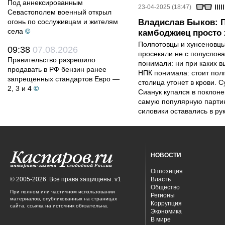
Под аннексированным
23-04-2025 (18:47)
Севастополем военный открыл
огонь по сослуживцам и жителям
Владислав Быков: П
села
©
камбоджиец просто 
Полпотовцы и хунсеновцы
09:38
07.08.2026
просекали не с полуслов
Правительство разрешило
понимали: ни при каких в
продавать в РФ бензин ранее
НПК понимала: стоит пол
запрещенных стандартов Евро —
столица утонет в крови. С
2, 3 и 4
©
Сианук купался в поклоне
самую популярную партию
силовики оставались в ру
НОВОСТИ
Оппозиция
© 2005-2026. Все права защищены. v1
Власть
Общество
При полном или частичном использовании
Регионы
материалов, опубликованных на страницах
Коррупция
сайта, ссылка на источник обязательна.
Экономика
В мире