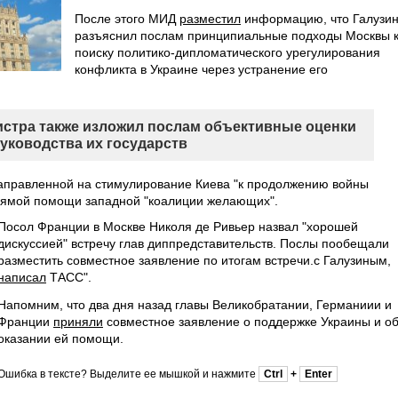
После этого МИД
разместил
информацию, что Галузи
разъяснил послам принципиальные подходы Москвы 
поиску политико-дипломатического урегулирования
конфликта в Украине через устранение его
стра также изложил послам объективные оценки
уководства их государств
направленной на стимулирование Киева "к продолжению войны
 прямой помощи западной "коалиции желающих".
Посол Франции в Москве Николя де Ривьер назвал "хорошей
дискуссией" встречу глав диппредставительств. Послы пообещали
разместить совместное заявление по итогам встречи.с Галузиным,
написал
ТАСС".
Напомним, что два дня назад главы Великобратании, Германиии и
Франции
приняли
совместное заявление о поддержке Украины и о
оказании ей помощи.
Ошибка в тексте? Выделите ее мышкой и нажмите
Ctrl
+
Enter