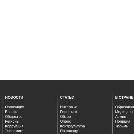
НОВОСТИ
СТАТЬИ
В СТРАНЕ
Оппозиция
Интервью
Образован
Власть
Репортаж
Медицина
Общество
Обзор
Армия
Регионы
Опрос
Полиция
Коррупция
Контркультура
Тюрьмы
Экономика
По поводу