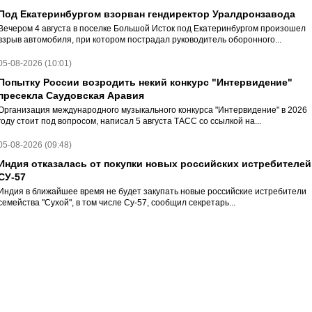
Под Екатеринбургом взорван гендиректор Уралдронзавода
Вечером 4 августа в поселке Большой Исток под Екатеринбургом произошел
взрыв автомобиля, при котором пострадал руководитель оборонного...
05-08-2026 (10:01)
Попытку России возродить некий конкурс "Интервидение"
пресекла Саудовская Аравия
Организация международного музыкального конкурса "Интервидение" в 2026
году стоит под вопросом, написал 5 августа ТАСС со ссылкой на...
05-08-2026 (09:48)
Индия отказалась от покупки новых российских истребителей
СУ-57
Индия в ближайшее время не будет закупать новые российские истребители
семейства "Сухой", в том числе Су-57, сообщил секретарь...