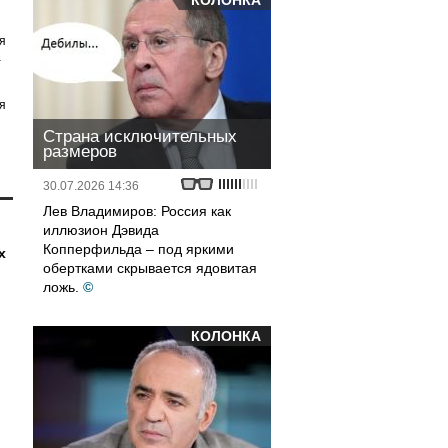
КОЛОНКА
я
а
я
Страна исключительных
размеров
30.07.2026 14:36
Лев Владимиров: Россия как
иллюзион Дэвида
Копперфильда – под яркими
х
обертками скрывается ядовитая
ложь.
©
КОЛОНКА