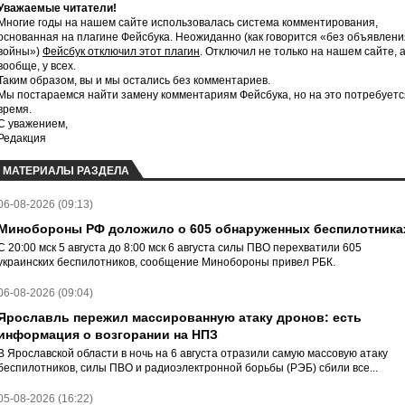
Уважаемые читатели!
Многие годы на нашем сайте использовалась система комментирования,
основанная на плагине Фейсбука. Неожиданно (как говорится «без объявлени
войны»)
Фейсбук отключил этот плагин
. Отключил не только на нашем сайте, 
вообще, у всех.
Таким образом, вы и мы остались без комментариев.
Мы постараемся найти замену комментариям Фейсбука, но на это потребуетс
время.
С уважением,
Редакция
МАТЕРИАЛЫ РАЗДЕЛА
06-08-2026 (09:13)
Минобороны РФ доложило о 605 обнаруженных беспилотника
С 20:00 мск 5 августа до 8:00 мск 6 августа силы ПВО перехватили 605
украинских беспилотников, сообщение Минобороны привел РБК.
06-08-2026 (09:04)
Ярославль пережил массированную атаку дронов: есть
информация о возгорании на НПЗ
В Ярославской области в ночь на 6 августа отразили самую массовую атаку
беспилотников, силы ПВО и радиоэлектронной борьбы (РЭБ) сбили все...
05-08-2026 (16:22)