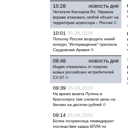
10:28
НОВОСТЬ ДНЯ
Читатели Каспаров.Ru: Украина
вправе атаковать любой объект на
территории агрессора – России
©
10:01
05.08.2026
Попытку России возродить некий
конкурс "Интервидение" пресекла
Саудовская Аравия
©
09:48
НОВОСТЬ ДНЯ
Индия отказалась от покупки
новых российских истребителей
СУ-57
©
09:39
05.08.2026
На время визита Путина в
Красноярск там снизили цены на
бензин на десятки рублей
©
09:14
05.08.2026
Более полумесяца ликвидируют
последствия удара БПЛА по