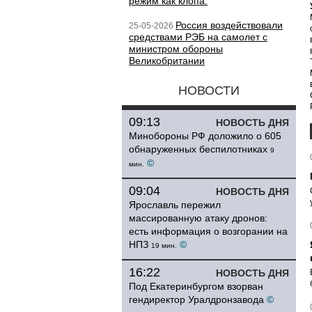
режим как клопа.
Россия воздействовали
25-05-2026
средствами РЭБ на самолет с
министром обороны
Великобритании
НОВОСТИ
09:13
НОВОСТЬ ДНЯ
Минобороны РФ доложило о 605
обнаруженных беспилотниках
9
©
мин.
09:04
НОВОСТЬ ДНЯ
Ярославль пережил
массированную атаку дронов:
есть информация о возгорании на
НПЗ
©
19 мин.
16:22
НОВОСТЬ ДНЯ
Под Екатеринбургом взорван
гендиректор Уралдронзавода
©