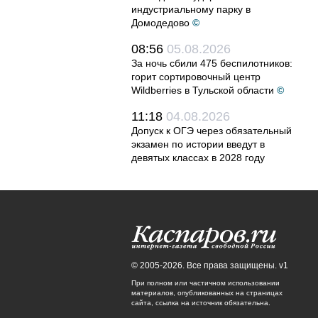
индустриальному парку в
Домодедово
©
08:56
05.08.2026
За ночь сбили 475 беспилотников:
горит сортировочный центр
Wildberries в Тульской области
©
11:18
04.08.2026
Допуск к ОГЭ через обязательный
экзамен по истории введут в
девятых классах в 2028 году
© 2005-2026. Все права защищены. v1
При полном или частичном использовании
материалов, опубликованных на страницах
сайта, ссылка на источник обязательна.