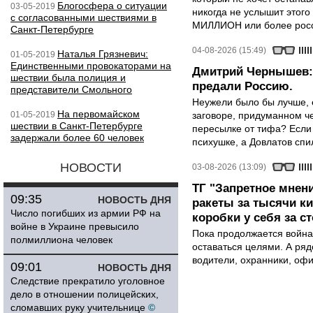
Блогосфера о ситуации
03-05-2019
никогда не услышит этого
с согласованными шествиями в
МИЛЛИОН или более росси
Санкт-Петербурге
04-08-2026 (15:49)
Наталья Грязневич:
01-05-2019
Единственными провокаторами на
Дмитрий Чернышев: 
шествии была полиция и
предали Россию.
представители Смольного
Неужели было бы лучше, 
На первомайском
01-05-2019
заговоре, придуманном че
шествии в Санкт-Петербурге
пересылке от тифа? Если
задержали более 60 человек
психушке, а Довлатов спи
НОВОСТИ
03-08-2026 (13:09)
ТГ "Запретное мнени
09:35
НОВОСТЬ ДНЯ
ракеты за тысячи ки
Число погибших из армии РФ на
коробки у себя за с
войне в Украине превысило
Пока продолжается война
полмиллиона человек
оставаться целями. А ряд
водители, охранники, оф
09:01
НОВОСТЬ ДНЯ
Следствие прекратило уголовное
дело в отношении полицейских,
сломавших руку учительнице
©