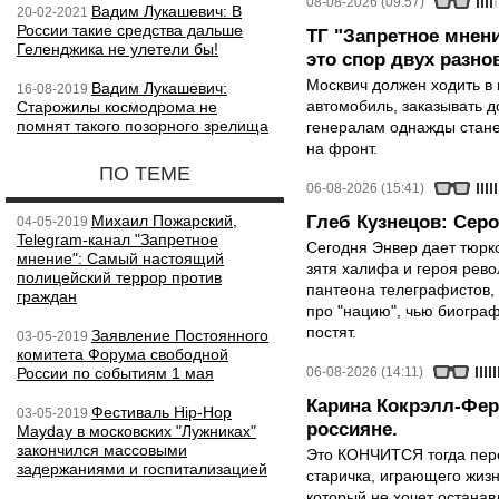
08-08-2026 (09:57)
Вадим Лукашевич: В
20-02-2021
России такие средства дальше
ТГ "Запретное мнени
Геленджика не улетели бы!
это спор двух разно
Москвич должен ходить в 
Вадим Лукашевич:
16-08-2019
автомобиль, заказывать д
Старожилы космодрома не
помнят такого позорного зрелища
генералам однажды стане
на фронт.
ПО ТЕМЕ
06-08-2026 (15:41)
Михаил Пожарский,
Глеб Кузнецов: Серо
04-05-2019
Telegram-канал "Запретное
Сегодня Энвер дает тюрк
мнение": Самый настоящий
зятя халифа и героя рево
полицейский террор против
пантеона телеграфистов,
граждан
про "нацию", чью биограф
постят.
Заявление Постоянного
03-05-2019
комитета Форума свободной
России по событиям 1 мая
06-08-2026 (14:11)
Карина Кокрэлл-Фер
Фестиваль Hip-Hop
03-05-2019
россияне.
Mayday в московских "Лужниках"
закончился массовыми
Это КОНЧИТСЯ тогда пере
задержаниями и госпитализацией
старичка, играющего жизн
который не хочет останавл