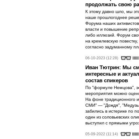
продолжать свою р
К этому давно шло, мы эт
наше прошлогоднее решен
Форума наших активистов
власти и повышение репр
либо иллюзий. Форум сво
на кремлевскую повестку
согласно задуманному пл
06-10-2023 (12:28)
Иван Тютрин: Мы с
интересные и актуа
состав спикеров
По "формуле Немцова", 
мероприятия можно оцени
На фоне традиционного и
СМИ" — "Дождя", "Медузы
забились в истерике по п
один из соловьевских ол
выступил с прямыми угро
05-09-2022 (11:14)