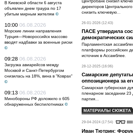
Центробанк снизил ключе
В Киевской области 6 августа
директоров Центрального
объявлен днем траура по 17
снизить ключевую...
убитым мирным жителям
©
26-01-2026 (12:43)
10:00
06.08.2026
Морские линии направления
ПАСЕ утвердила со
Турция—Новороссийск массово
демократических си
вводят надбавки за военные риски
Парламентская ассамблея
©
платформы российских де
источник в Ассамблее.
09:28
06.08.2026
Загрузка авиарейсов между
28-12-2025 (16:06)
Москвой и Санкт-Петербургом
Самарские депутаты
снизилась на 18%, вина в "Коврах"
оппозиционера за е
©
Самарская губернская ду
09:13
06.08.2026
пленарном заседании 23 
Минобороны РФ доложило о 605
партия...
обнаруженных беспилотниках
©
МАТЕРИАЛЫ СЮЖЕТА
29-04-2024 (17:54)
Иван Тютрин: Форум