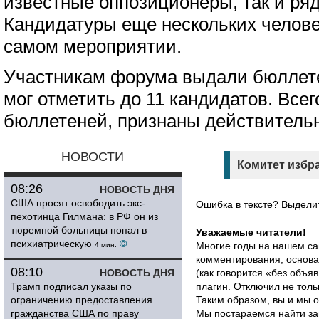
известные оппозиционеры, так и ря
Кандидатуры еще нескольких челов
самом мероприятии.
Участникам форума выдали бюллете
мог отметить до 11 кандидатов. Все
бюллетеней, признаны действитель
НОВОСТИ
Комитет избра
08:26
НОВОСТЬ ДНЯ
США просят освободить экс-
Ошибка в тексте? Выдел
пехотинца Гилмана: в РФ он из
тюремной больницы попал в
Уважаемые читатели!
психиатрическую
©
Многие годы на нашем са
4 мин.
комментирования, основа
08:10
НОВОСТЬ ДНЯ
(как говорится «без объ
Трамп подписал указы по
плагин
. Отключил не толь
ограничению предоставления
Таким образом, вы и мы о
гражданства США по праву
Мы постараемся найти за