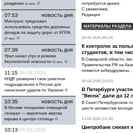
рождения
©
потребуется время.
22 мин.
С уважением,
07:53
Редакция
НОВОСТЬ ДНЯ
Минтранс предложил
МАТЕРИАЛЫ РАЗДЕЛА
использовать средства дорожных
фондов на защиту дорог от БПЛА
©
06-05-2026 (09:15)
37 мин.
К контролю за поль
07:39
НОВОСТЬ ДНЯ
студентов, в том чи
Урал начал утро в режиме
В Самарской области, как
беспилотной опасности
©
52 мин.
Правительства РФ на баз
появятся кибердружины...
11:15
06.08.2026
КНДР развернет свое ракетное
09-04-2026 (10:03)
подразделение в России для
В Петербурге участ
нанесения ударов по Украине
©
"Весна" дали до 12 
10:35
НОВОСТЬ ДНЯ
В Санкт-Петербургском го
В Москве похоронен очередной
шести активистам молодеж
генерал — вероятная жертва
взрыва в центре столицы
©
13-02-2026 (14:16)
Центробанк снизил 
10:13
06.08.2026