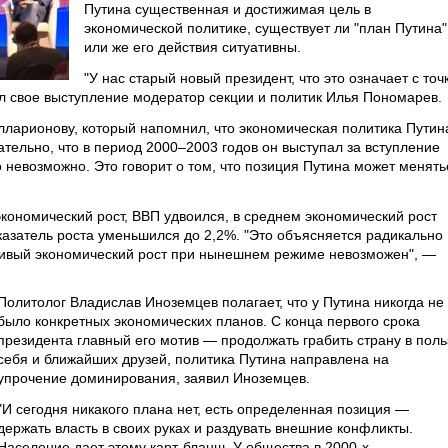
Путина существенная и достижимая цель в
экономической политике, существует ли "план Путина"
или же его действия ситуативны.
"У нас старый новый президент, что это означает с точ
л свое выступление модератор секции и политик Илья Пономарев.
ларионову, который напомнил, что экономическая политика Путин
ельно, что в период 2000–2003 годов он выступал за вступление
о невозможно. Это говорит о том, что позиция Путина может менять
экономический рост, ВВП удвоился, в среднем экономический рост
казатель роста уменьшился до 2,2%. "Это объясняется радикально
йчивый экономический рост при нынешнем режиме невозможен", —
Политолог Владислав Иноземцев полагает, что у Путина никогда не
было конкретных экономических планов. С конца первого срока
президента главный его мотив — продолжать грабить страну в поль
себя и ближайших друзей, политика Путина направлена на
упрочение доминирования, заявил Иноземцев.
"И сегодня никакого плана нет, есть определенная позиция —
держать власть в своих руках и раздувать внешние конфликты.
Население дает этому карт-бланш. У общества в 2000-х