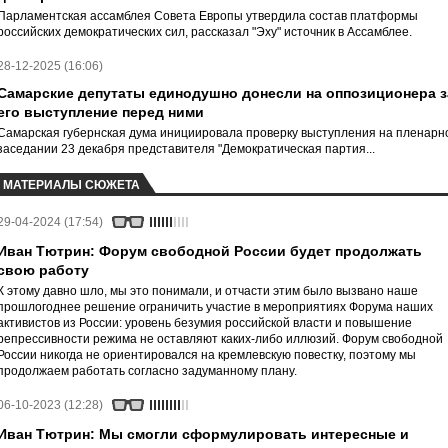
Парламентская ассамблея Совета Европы утвердила состав платформы
российских демократических сил, рассказал "Эху" источник в Ассамблее.
28-12-2025 (16:06)
Самарские депутаты единодушно донесли на оппозиционера з
его выступление перед ними
Самарская губернская дума инициировала проверку выступления на пленарн
заседании 23 декабря представителя "Демократическая партия...
МАТЕРИАЛЫ СЮЖЕТА
29-04-2024 (17:54)
Иван Тютрин: Форум свободной России будет продолжать
свою работу
К этому давно шло, мы это понимали, и отчасти этим было вызвано наше
прошлогоднее решение ограничить участие в мероприятиях Форума наших
активистов из России: уровень безумия российской власти и повышение
репрессивности режима не оставляют каких-либо иллюзий. Форум свободной
России никогда не ориентировался на кремлевскую повестку, поэтому мы
продолжаем работать согласно задуманному плану.
06-10-2023 (12:28)
Иван Тютрин: Мы смогли сформулировать интересные и