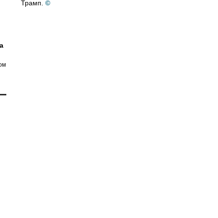
Трамп.
©
а
ом