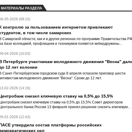
МАТЕРИАЛЫ РАЗДЕЛА
06-05-2026 (09:15)
К контролю за пользованием интернетом привлекают
студентов, в том числе самарских
В Самарской области, как и в других регионах по программе Правительства Р
на базе колледжей, профлицеев и техникумов появятся кибердружины...
09-04-2026 (10:03)
В Петербурге участникам молодежного движения "Весна" дал
до 12 лет колонии
В Санкт-Петербургском городском суде 8 апреля огласили приговор шести
активистам молодежного движения "Весна". Сроки до 12 лет.
13-02-2026 (14:16)
Центробанк снизил ключевую ставку на 0,5% до 15,5%
Центробанк снизил ключевую ставку на 0,5% до 15,5% Совет директоров
Центрального банка России 13 февраля принял решение снизить ключевую...
26-01-2026 (12:43)
ПАСЕ утвердила состав платформы российских
демократических сил