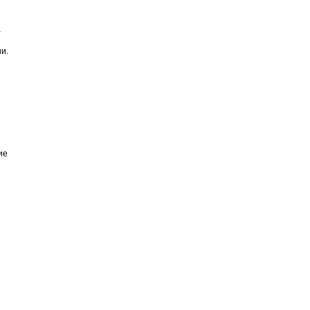
а
и.
ие