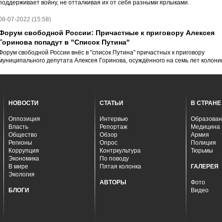
поддерживает войну, не отталкивая их от себя разными ярлыками.
08-07-2022 (15:58)
Форум свободной России: Причастные к приговору Алексея
Горинова попадут в "Список Путина"
Форум свободной России внёс в "список Путина" причастных к приговору
муниципального депутата Алексея Горинова, осуждённого на семь лет колони
НОВОСТИ
СТАТЬИ
В СТРАНЕ
Оппозиция
Интервью
Образован
Власть
Репортаж
Медицина
Общество
Обзор
Армия
Регионы
Опрос
Полиция
Коррупция
Контркультура
Тюрьмы
Экономика
По поводу
В мире
Пятая колонка
ГАЛЕРЕЯ
Экология
АВТОРЫ
Фото
БЛОГИ
Видео