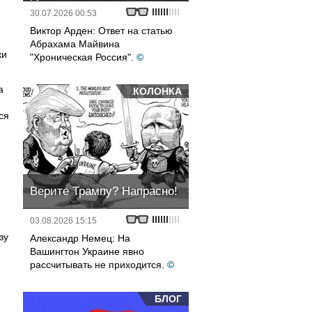
30.07.2026 00:53
Виктор Арден: Ответ на статью
Абрахама Майвина
ки
"Хроническая Россия".
©
а
КОЛОНКА
ся
Верите Трампу? Напрасно!
03.08.2026 15:15
зу
Александр Немец: На
Вашингтон Украине явно
рассчитывать не приходится.
©
БЛОГ