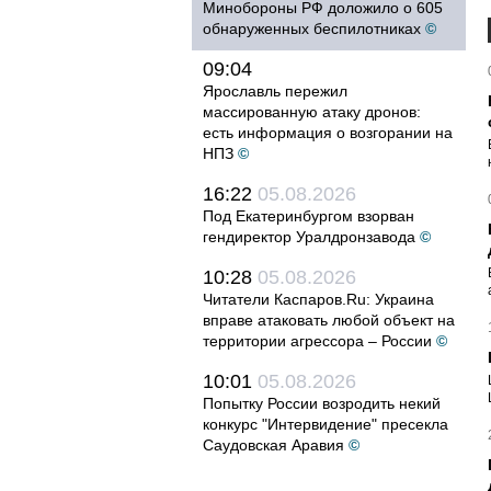
Минобороны РФ доложило о 605
обнаруженных беспилотниках
©
09:04
Ярославль пережил
массированную атаку дронов:
есть информация о возгорании на
НПЗ
©
16:22
05.08.2026
Под Екатеринбургом взорван
гендиректор Уралдронзавода
©
10:28
05.08.2026
Читатели Каспаров.Ru: Украина
вправе атаковать любой объект на
территории агрессора – России
©
10:01
05.08.2026
Попытку России возродить некий
конкурс "Интервидение" пресекла
Саудовская Аравия
©