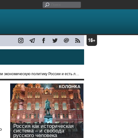
омическую политику России и есть ли "план Путина"
КОЛОНКА
Россия как историческая
о
система – и свобода
русского человека