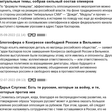
актуальные темы, собрав сильный состав спикеров
По "формуле Немцова", эффективность оппозиционного мероприятия можно
оценить, глядя на реакцию российской власти. На фоне традиционного игнор
со стороны российских "либеральных СМИ" — "Дождя", "Медузы" и прочих —
кремлевские Z-паблики забились в истерике по поводу нас еще до конференци
А по итогам один из соловьевских олигофренов в эфире федерального канала
выступил с прямыми угрозами в адрес Гарри Каспарова.
05-09-2022 (11:14)
Блогосфера о Конгрессе свободной России в Вильнюсе
"Надо изъять имперскую деталь из матрицы российского общества", — заявил
Гарри Каспаров после завершения Конгресса свободной России в Вильнюсе.
Многие выступления были посвящены этому, хотя имелись и оппоненты. Друг
обсуждаемые темы: коллективная ответственность — или ответственность
западных политиков за взращивание диктатуры, образ будущего и
альтернатива путинскому режиму, объединение усилий антивоенно
настроенных россиян и свободного мира в противостоянии режиму.
22-07-2022 (08:13)
Дарья Слугина: Есть те русские, которые за войну, и те,
которые против нее
Сложилась ситуация, когда, благодаря ее беспрецедентному развитию, на
утверждение образа "хороших русских" может и должна оказать большое
влияние российская оппозиция за рубежом. При этом, однако, ей следует
всячески налаживать сотрудничество с теми оставшимися в России, кто не