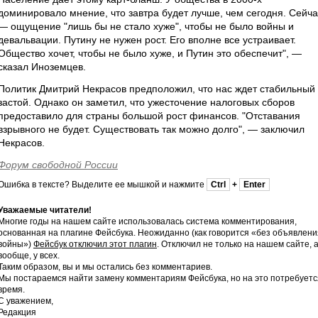
доминировало мнение, что завтра будет лучше, чем сегодня. Сейча
— ощущение "лишь бы не стало хуже", чтобы не было войны и
девальвации. Путину не нужен рост. Его вполне все устраивает.
Общество хочет, чтобы не было хуже, и Путин это обеспечит", —
сказал Иноземцев.
Политик Дмитрий Некрасов предположил, что нас ждет стабильный
застой. Однако он заметил, что ужесточение налоговых сборов
предоставило для страны большой рост финансов. "Отставания
взрывного не будет. Существовать так можно долго", — заключил
Некрасов.
Форум свободной России
Ошибка в тексте? Выделите ее мышкой и нажмите
Ctrl
+
Enter
Уважаемые читатели!
Многие годы на нашем сайте использовалась система комментирования,
основанная на плагине Фейсбука. Неожиданно (как говорится «без объявлени
войны»)
Фейсбук отключил этот плагин
. Отключил не только на нашем сайте, 
вообще, у всех.
Таким образом, вы и мы остались без комментариев.
Мы постараемся найти замену комментариям Фейсбука, но на это потребуетс
время.
С уважением,
Редакция