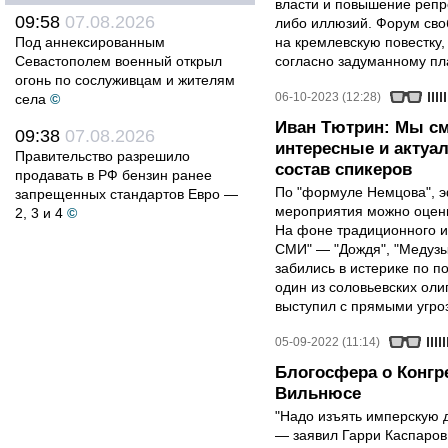
власти и повышение репр
09:58
07.08.2026
либо иллюзий. Форум сво
Под аннексированным
на кремлевскую повестку
Севастополем военный открыл
согласно задуманному пл
огонь по сослуживцам и жителям
06-10-2023 (12:28)
села
©
Иван Тютрин: Мы с
09:38
07.08.2026
интересные и актуа
Правительство разрешило
состав спикеров
продавать в РФ бензин ранее
По "формуле Немцова", 
запрещенных стандартов Евро —
мероприятия можно оцени
2, 3 и 4
©
На фоне традиционного и
СМИ" — "Дождя", "Медузы
забились в истерике по п
один из соловьевских ол
выступил с прямыми угро
05-09-2022 (11:14)
Блогосфера о Конгр
Вильнюсе
"Надо изъять имперскую д
— заявил Гарри Каспаров