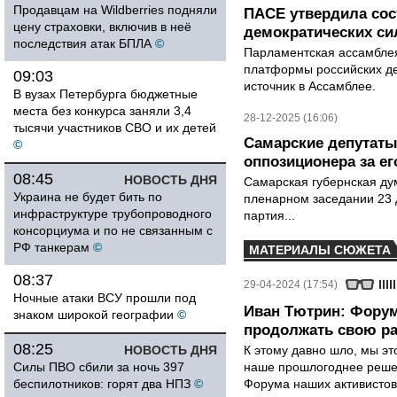
Продавцам на Wildberries подняли
ПАСЕ утвердила со
цену страховки, включив в неё
демократических си
последствия атак БПЛА
©
Парламентская ассамблея
платформы российских де
09:03
источник в Ассамблее.
В вузах Петербурга бюджетные
места без конкурса заняли 3,4
28-12-2025 (16:06)
тысячи участников СВО и их детей
Самарские депутаты
©
оппозиционера за е
08:45
НОВОСТЬ ДНЯ
Самарская губернская ду
Украина не будет бить по
пленарном заседании 23 
инфраструктуре трубопроводного
партия...
консорциума и по не связанным с
РФ танкерам
©
МАТЕРИАЛЫ СЮЖЕТА
08:37
29-04-2024 (17:54)
Ночные атаки ВСУ прошли под
Иван Тютрин: Форум
знаком широкой географии
©
продолжать свою р
08:25
НОВОСТЬ ДНЯ
К этому давно шло, мы эт
Силы ПВО сбили за ночь 397
наше прошлогоднее решен
беспилотников: горят два НПЗ
©
Форума наших активистов