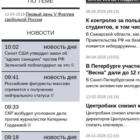
ПО ТЕМЕ
06-05-2026 (09:15)
Первый день V Форума
12-04-2018
свободной России
К контролю за поль
студентов, в том чи
НОВОСТИ
В Самарской области, как
Правительства РФ на баз
появятся кибердружины...
10:02
НОВОСТЬ ДНЯ
Сенат США утвердил закон об
09-04-2026 (10:03)
"адских санкциях" против РФ:
Зеленский поблагодарил за это
©
В Петербурге участ
"Весна" дали до 12 
09:41
НОВОСТЬ ДНЯ
В Санкт-Петербургском го
Российские фигуристы массово
шести активистам молодеж
стремятся к получению
нейтрального статуса
©
13-02-2026 (14:16)
Центробанк снизил 
09:33
Центробанк снизил ключе
СКР возбудил уголовное дело
директоров Центрального
против журналистки Катерины
снизить ключевую...
Гордеевой
©
26-01-2026 (12:43)
09:18
НОВОСТЬ ДНЯ