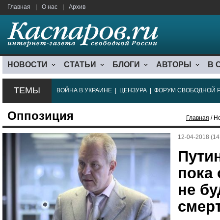
Главная
|
О нас
|
Архив
НОВОСТИ
СТАТЬИ
БЛОГИ
АВТОРЫ
В 
ТЕМЫ
ВОЙНА В УКРАИНЕ
|
ЦЕНЗУРА
|
ФОРУМ СВОБОДНОЙ 
Оппозиция
Главная
/ Н
12-04-2018 (14
Путин
пока 
не бу
смер