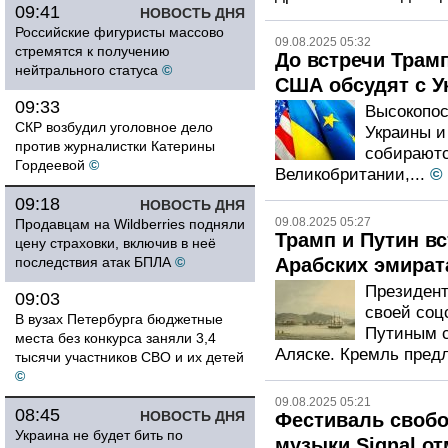
09:41
НОВОСТЬ ДНЯ
Российские фигуристы массово
09.08.2025 05:32
стремятся к получению
До встречи Трам
нейтрального статуса
©
США обсудят с У
09:33
Высокопос
СКР возбудил уголовное дело
Украины и
против журналистки Катерины
собираютс
Гордеевой
©
Великобритании,...
©
09:18
НОВОСТЬ ДНЯ
09.08.2025 05:27
Продавцам на Wildberries подняли
Трамп и Путин вс
цену страховки, включив в неё
последствия атак БПЛА
©
Арабских эмират
Президент
09:03
своей соц
В вузах Петербурга бюджетные
Путиным с
места без конкурса заняли 3,4
Аляске. Кремль пред
тысячи участников СВО и их детей
©
09.08.2025 05:21
08:45
НОВОСТЬ ДНЯ
Фестиваль своб
Украина не будет бить по
музыки Signal от