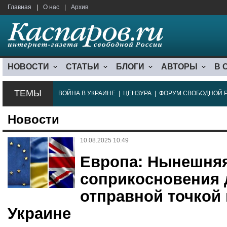
Главная
|
О нас
|
Архив
НОВОСТИ
СТАТЬИ
БЛОГИ
АВТОРЫ
В 
ТЕМЫ
ВОЙНА В УКРАИНЕ
|
ЦЕНЗУРА
|
ФОРУМ СВОБОДНОЙ 
Новости
10.08.2025 10:49
Европа: Нынешня
соприкосновения 
отправной точкой
Украине