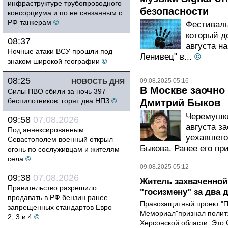
инфраструктуре трубопроводного
безопасности
консорциума и по не связанным с
РФ танкерам
©
Фестиваль
который д
08:37
августа на
Ночные атаки ВСУ прошли под
Ленивец" в...
©
знаком широкой географии
©
08:25
НОВОСТЬ ДНЯ
09.08.2025 05:16
В Москве заочно
Силы ПВО сбили за ночь 397
беспилотников: горят два НПЗ
©
Дмитрий Быков
Черемушки
09:58
07.08.2026
августа з
Под аннексированным
уехавшего
Севастополем военный открыл
Быкова. Ранее его пр
огонь по сослуживцам и жителям
села
©
09.08.2025 05:12
09:38
07.08.2026
Житель захваченной
Правительство разрешило
"госизмену" за два
продавать в РФ бензин ранее
Правозащитный проект "
запрещенных стандартов Евро —
Мемориал"признал полит
2, 3 и 4
©
Херсонской области. Это 