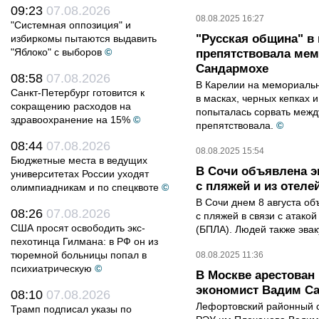
09:23
07.08.2026
08.08.2025 16:27
"Системная оппозиция" и
"Русская община" в
избиркомы пытаются выдавить
"Яблоко" с выборов
©
препятствовала ме
Сандармохе
08:58
07.08.2026
В Карелии на мемориаль
Санкт-Петербург готовится к
в масках, черных кепках 
сокращению расходов на
попыталась сорвать межд
здравоохранение на 15%
©
препятствовала.
©
08:44
07.08.2026
08.08.2025 15:54
Бюджетные места в ведущих
В Сочи объявлена э
университетах России уходят
с пляжей и из отеле
олимпиадникам и по спецквоте
©
В Сочи днем 8 августа о
08:26
07.08.2026
с пляжей в связи с атако
США просят освободить экс-
(БПЛА). Людей также эвак
пехотинца Гилмана: в РФ он из
тюремной больницы попал в
08.08.2025 11:36
психиатрическую
©
В Москве арестован
экономист Вадим С
08:10
07.08.2026
Лефортовский районный 
Трамп подписал указы по