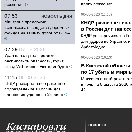
праву рождения.
рождения
©
06-08-2026 (11:15)
07:53
НОВОСТЬ ДНЯ
Минтранс предложил
КНДР развернет сво
использовать средства дорожных
в России для нанесе
фондов на защиту дорог от БПЛА
КНДР разворачивает в Ро
©
для ударов по Украине, 
АрбатМедиа.
07:39
07.08.2026
Урал начал утро в режиме
06-08-2026 (10:13)
беспилотной опасности, горит
В Киевской области 
склад Wilberries в Екатеринбурге
©
по 17 убитым мирн
11:15
06.08.2026
Массированный ракетно-д
КНДР развернет свое ракетное
в ночь на 5 августа 2026 
подразделение в России для
42.
нанесения ударов по Украине
©
НОВОСТИ