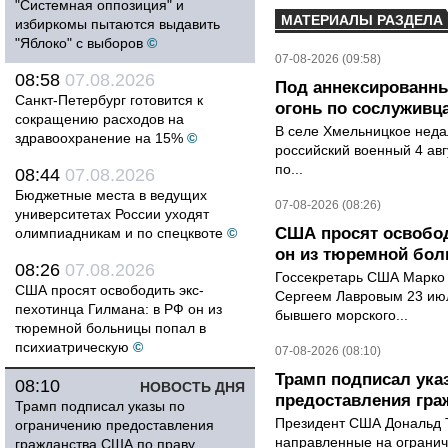
"Системная оппозиция" и
МАТЕРИАЛЫ РАЗДЕЛА
избиркомы пытаются выдавить
"Яблоко" с выборов
©
07-08-2026 (09:58)
08:58
07.08.2026
Под аннексированн
Санкт-Петербург готовится к
огонь по сослуживц
сокращению расходов на
В селе Хмельницкое неда
здравоохранение на 15%
©
российский военный 4 авг
по...
08:44
07.08.2026
Бюджетные места в ведущих
07-08-2026 (08:26)
университетах России уходят
США просят освобод
олимпиадникам и по спецквоте
©
он из тюремной бол
08:26
07.08.2026
Госсекретарь США Марко 
США просят освободить экс-
Сергеем Лавровым 23 ию
пехотинца Гилмана: в РФ он из
бывшего морского...
тюремной больницы попал в
психиатрическую
©
07-08-2026 (08:10)
Трамп подписал ука
08:10
НОВОСТЬ ДНЯ
предоставления гра
Трамп подписал указы по
Президент США Дональд Т
ограничению предоставления
направленные на ограни
гражданства США по праву