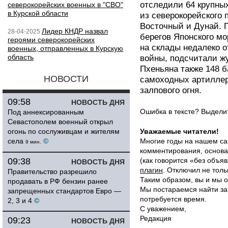
отследили 64 крупны
северокорейских военных в "СВО"
в Курской области
из северокорейского 
Восточный и Дунай. 
Лидер КНДР назвал
28-04-2025
берегов Японского м
героями северокорейских
на склады недалеко о
военных, отправленных в Курскую
область
войны, подсчитали ж
Пхеньяна также 148 б
НОВОСТИ
самоходных артиллер
залпового огня.
09:58
НОВОСТЬ ДНЯ
Ошибка в тексте? Выдел
Под аннексированным
Севастополем военный открыл
огонь по сослуживцам и жителям
Уважаемые читатели!
села
©
Многие годы на нашем са
9 мин.
комментирования, основа
09:38
(как говорится «без объ
НОВОСТЬ ДНЯ
плагин
. Отключил не толь
Правительство разрешило
Таким образом, вы и мы о
продавать в РФ бензин ранее
Мы постараемся найти за
запрещенных стандартов Евро —
потребуется время.
2, 3 и 4
©
С уважением,
Редакция
09:23
НОВОСТЬ ДНЯ