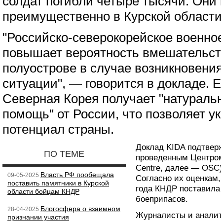
солдат погибли четыре тысячи. Они
преимущественно в Курской области
"Российско-северокорейское военно
повышает вероятность вмешательст
полуострове в случае возникновени
ситуации", — говорится в докладе. Е
Северная Корея получает "натураль
помощь" от России, что позволяет у
потенциал страны.
Доклад KIDA подтвер
ПО ТЕМЕ
проведенным Центром
Centre, далее — OSC)
Власть РФ пообещала
09-05-2025
Согласно их оценкам,
поставить памятники в Курской
года КНДР поставила 
области бойцам КНДР
боеприпасов.
Блогосфера о взаимном
28-04-2025
Журналисты и аналит
признании участия