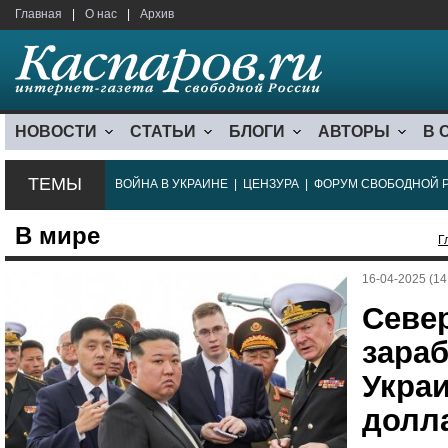
Главная
|
О нас
|
Архив
НОВОСТИ
СТАТЬИ
БЛОГИ
АВТОРЫ
В 
ТЕМЫ
ВОЙНА В УКРАИНЕ
|
ЦЕНЗУРА
|
ФОРУМ СВОБОДНОЙ 
В мире
Г
16-04-2025 (14
Севе
зараб
Украи
долл