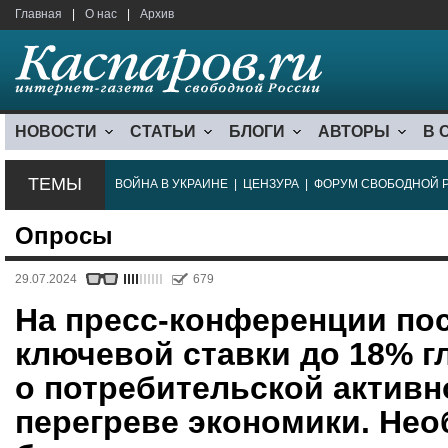
Главная
|
О нас
|
Архив
НОВОСТИ
СТАТЬИ
БЛОГИ
АВТОРЫ
В 
ТЕМЫ
ВОЙНА В УКРАИНЕ
|
ЦЕНЗУРА
|
ФОРУМ СВОБОДНОЙ 
Опросы
29.07.2024
679
На пресс-конференции по
ключевой ставки до 18% г
о потребительской активн
перегреве экономики. Не