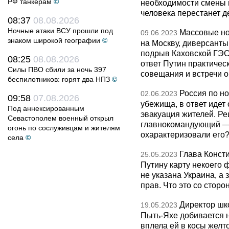
РФ танкерам
©
необходимости смены 
человека перестанет д
08:37
08.08.2026
Ночные атаки ВСУ прошли под
Массовые но
09.06.2023
знаком широкой географии
©
на Москву, диверсанты
подрыв Каховской ГЭС
08:25
08.08.2026
ответ Путин практическ
Силы ПВО сбили за ночь 397
совещания и встречи о
беспилотников: горят два НПЗ
©
Россия по но
02.06.2023
09:58
07.08.2026
убежища, в ответ идет 
Под аннексированным
эвакуация жителей. Ре
Севастополем военный открыл
главнокомандующий — 
огонь по сослуживцам и жителям
охарактеризовали его
села
©
Глава Конст
25.05.2023
Путину карту некоего 
не указана Украина, а 
прав. Что это со стор
Директор шк
19.05.2023
Пыть-Яхе добивается н
вплела ей в косы желт