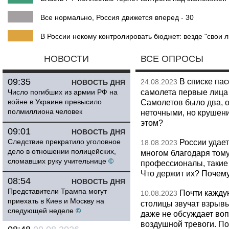
Все нормально, Россия движется вперед - 30
В России некому контролировать бюджет: везде "свои л
НОВОСТИ
ВСЕ ОПРОСЫ
09:35
В списке па
24.08.2023
НОВОСТЬ ДНЯ
самолета первые лица 
Число погибших из армии РФ на
войне в Украине превысило
Самолетов было два, о
полмиллиона человек
неточными, но крушени
этом?
09:01
НОВОСТЬ ДНЯ
Следствие прекратило уголовное
России удает
18.08.2023
дело в отношении полицейских,
многом благодаря тому
сломавших руку учительнице
©
профессионалы, такие
Что держит их? Почем
08:54
НОВОСТЬ ДНЯ
Представители Трампа могут
Почти кажду
10.08.2023
приехать в Киев и Москву на
столицы звучат взрывы
следующей неделе
©
даже не обсуждает во
воздушной тревоги. П