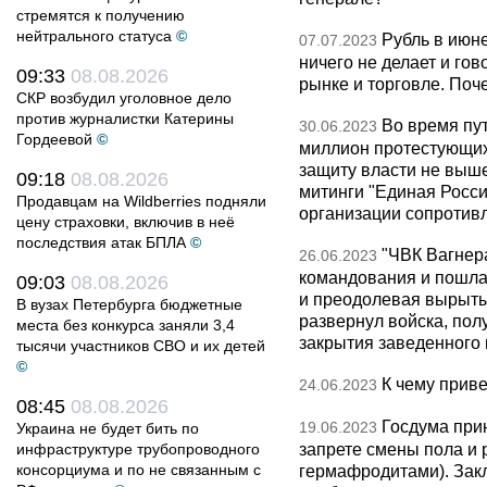
стремятся к получению
нейтрального статуса
©
Рубль в июне
07.07.2023
ничего не делает и го
09:33
08.08.2026
рынке и торговле. Поч
СКР возбудил уголовное дело
против журналистки Катерины
Во время пу
30.06.2023
Гордеевой
©
миллион протестующих
защиту власти не выш
09:18
08.08.2026
митинги "Единая Росси
Продавцам на Wildberries подняли
организации сопротивл
цену страховки, включив в неё
последствия атак БПЛА
©
"ЧВК Вагнера
26.06.2023
командования и пошла 
09:03
08.08.2026
и преодолевая вырыты
В вузах Петербурга бюджетные
развернул войска, пол
места без конкурса заняли 3,4
закрытия заведенного 
тысячи участников СВО и их детей
©
К чему прив
24.06.2023
08:45
08.08.2026
Госдума при
19.06.2023
Украина не будет бить по
запрете смены пола и 
инфраструктуре трубопроводного
консорциума и по не связанным с
гермафродитами). Зак