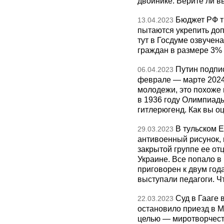
двойнике. Верите ли вы
Бюджет РФ т
13.04.2023
пытаются укрепить доп
тут в Госдуме озвучен
граждан в размере 3% 
Путин подпис
06.04.2023
феврале — марте 2024
молодежи, это похоже 
в 1936 году Олимпиад
гитлерюгенд. Как вы о
В тульском 
29.03.2023
антивоенный рисунок, 
закрытой группе ее от
Украине. Все попало в 
приговорен к двум го
выступали педагоги. Ч
Суд в Гааге 
22.03.2023
остановило приезд в М
целью — миротворчеств