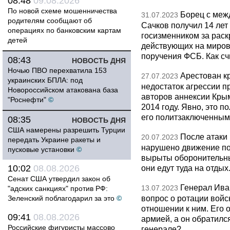
08:48
09.08.2026
По новой схеме мошенничества
Борец с меж
31.07.2023
родителям сообщают об
Сачков получил 14 лет
операциях по банковским картам
госизменником за раск
детей
действующих на миров
поручения ФСБ. Как сч
08:43
НОВОСТЬ ДНЯ
Ночью ПВО перехватила 153
Арестован к
27.07.2023
украинских БПЛА: под
недостаток агрессии п
Новороссийском атакована база
авторов аннексии Крым
"Роснефти"
©
2014 году. Явно, это п
его политзаключенны
08:35
НОВОСТЬ ДНЯ
США намерены разрешить Турции
После атаки 
20.07.2023
передать Украине ракеты и
нарушено движение по
пусковые установки
©
вырыты оборонительные
10:02
08.08.2026
они едут туда на отды
Сенат США утвердил закон об
Генерал Ива
13.07.2023
"адских санкциях" против РФ:
вопрос о ротации войс
Зеленский поблагодарил за это
©
отношении к ним. Его 
09:41
08.08.2026
армией, а он обратилс
Российские фигуристы массово
генерале?