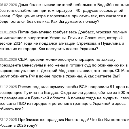
Дома более тысячи жителей небольшого Бодайбо остали
06.02.2026
без теплоснабжения при температуре - 40 градусов восемь дней
назад. Обращение мэра к горожанам приютить тех, кто оказался в
беде, остался без отклика. Как Вы думаете: почему?
Путин фанатично требует весь Донбасс, угрожая полным
23.01.2026
уничтожением энергетики Украины. Речь и о Славянске, который
весной 2014 года не поддался агитации Стрелкова и Пушилина и
изгнал их из города. Как поступить власти Украины?
США провели молниеносную операцию по захвату
05.01.2026
президента Венесуэлы и его жены и готовит суд по обвинению их в
наркопреступлениях. Дмитрий Медведев заявил, что теперь США н
могут обвинять РФ в войне против Украины. А как считаете Вы?
Россия подняла шумиху: якобы ВСУ направили 91 дрон н
31.12.2025
резиденцию Путина на Валдае. Сюда зачли дроны, сбитые за 500 к
от резиденции в Брянской области. А почему тогда не мудрить, свез
все силы ПВО из городов и регионов к границе с Украиной и здесь
сбивать все?
Приближается праздник Нового года! Что бы Вы пожелал
23.12.2025
России в 2026 году?