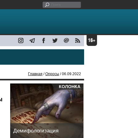
Главная
/
Опросы
/ 06.09.2022
КОЛОНКА
ы
Демифологизация