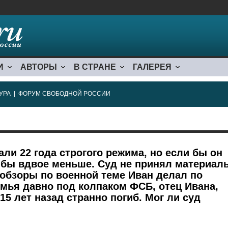
И
АВТОРЫ
В СТРАНЕ
ГАЛЕРЕЯ
УРА
|
ФОРУМ СВОБОДНОЙ РОССИИ
и 22 года строгого режима, но если бы он
л бы вдвое меньше. Суд не принял материал
обзоры по военной теме Иван делал по
мья давно под колпаком ФСБ, отец Ивана,
15 лет назад странно погиб. Мог ли суд