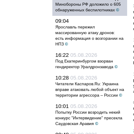
Минобороны РФ доложило о 605
обнаруженных беспилотниках
©
09:04
Ярославль пережил
массированную атаку дронов:
есть информация о возгорании на
НПЗ
©
16:22
05.08.2026
Под Екатеринбургом взорван
гендиректор Уралдронзавода
©
10:28
05.08.2026
Читатели Каспаров.Ru: Украина
вправе атаковать любой объект на
территории агрессора – России
©
10:01
05.08.2026
Попытку России возродить некий
конкурс "Интервидение" пресекла
Саудовская Аравия
©