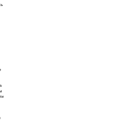
сь
е
а
м
ти
и