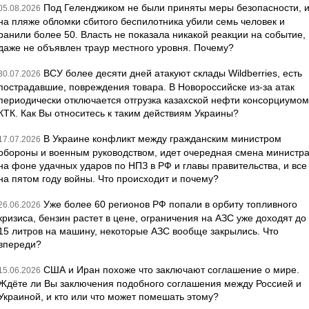
Под Геленджиком не были приняты меры безопасности, 
05.08.2026
на пляже обломки сбитого беспилотника убили семь человек и
ранили более 50. Власть не показала никакой реакции на событие,
даже не объявлен траур местного уровня. Почему?
ВСУ более десяти дней атакуют склады Wildberries, есть
30.07.2026
пострадавшие, повреждения товара. В Новороссийске из-за атак
периодически отключается отгрузка казахской нефти консорциумом
КТК. Как Вы относитесь к таким действиям Украины?
В Украине конфликт между гражданским министром
17.07.2026
обороны и военным руководством, идет очередная смена министр
на фоне удачных ударов по НПЗ в РФ и главы правительства, и все
на пятом году войны. Что происходит и почему?
Уже более 60 регионов РФ попали в орбиту топливного
26.06.2026
кризиса, бензин растет в цене, ограничения на АЗС уже доходят до
15 литров на машину, некоторые АЗС вообще закрылись. Что
впереди?
США и Иран похоже что заключают соглашение о мире.
15.06.2026
Ждёте ли Вы заключения подобного соглашения между Россией и
Украиной, и кто или что может помешать этому?