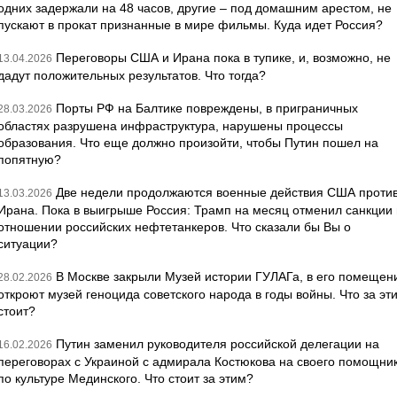
одних задержали на 48 часов, другие – под домашним арестом, не
пускают в прокат признанные в мире фильмы. Куда идет Россия?
Переговоры США и Ирана пока в тупике, и, возможно, не
13.04.2026
дадут положительных результатов. Что тогда?
Порты РФ на Балтике повреждены, в приграничных
28.03.2026
областях разрушена инфраструктура, нарушены процессы
образования. Что еще должно произойти, чтобы Путин пошел на
попятную?
Две недели продолжаются военные действия США проти
13.03.2026
Ирана. Пока в выигрыше Россия: Трамп на месяц отменил санкции 
отношении российских нефтетанкеров. Что сказали бы Вы о
ситуации?
В Москве закрыли Музей истории ГУЛАГа, в его помещен
28.02.2026
откроют музей геноцида советского народа в годы войны. Что за эт
стоит?
Путин заменил руководителя российской делегации на
16.02.2026
переговорах с Украиной с адмирала Костюкова на своего помощни
по культуре Мединского. Что стоит за этим?