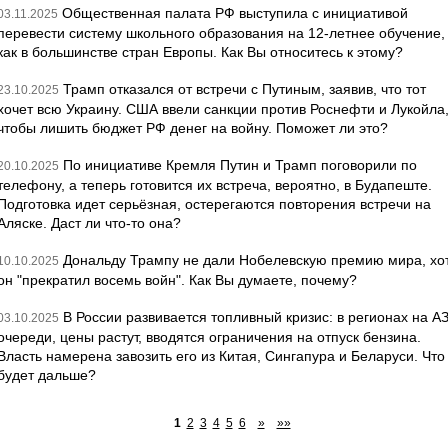
Общественная палата РФ выступила с инициативой
03.11.2025
перевести систему школьного образования на 12-летнее обучение,
как в большинстве стран Европы. Как Вы относитесь к этому?
Трамп отказался от встречи с Путиным, заявив, что тот
23.10.2025
хочет всю Украину. США ввели санкции против Роснефти и Лукойла
чтобы лишить бюджет РФ денег на войну. Поможет ли это?
По инициативе Кремля Путин и Трамп поговорили по
20.10.2025
телефону, а теперь готовится их встреча, вероятно, в Будапеште.
Подготовка идет серьёзная, остерегаются повторения встречи на
Аляске. Даст ли что-то она?
Дональду Трампу не дали Нобелевскую премию мира, хо
10.10.2025
он "прекратил восемь войн". Как Вы думаете, почему?
В России развивается топливный кризис: в регионах на А
03.10.2025
очереди, цены растут, вводятся ограничения на отпуск бензина.
Власть намерена завозить его из Китая, Сингапура и Беларуси. Что
будет дальше?
1
2
3
4
5
6
»
»»