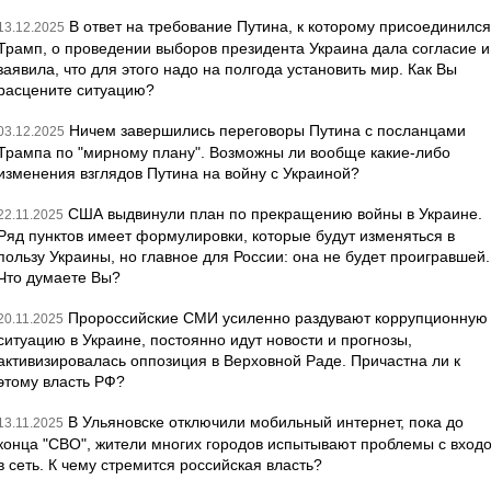
В ответ на требование Путина, к которому присоединился
13.12.2025
Трамп, о проведении выборов президента Украина дала согласие и
заявила, что для этого надо на полгода установить мир. Как Вы
расцените ситуацию?
Ничем завершились переговоры Путина с посланцами
03.12.2025
Трампа по "мирному плану". Возможны ли вообще какие-либо
изменения взглядов Путина на войну с Украиной?
США выдвинули план по прекращению войны в Украине.
22.11.2025
Ряд пунктов имеет формулировки, которые будут изменяться в
пользу Украины, но главное для России: она не будет проигравшей.
Что думаете Вы?
Пророссийские СМИ усиленно раздувают коррупционную
20.11.2025
ситуацию в Украине, постоянно идут новости и прогнозы,
активизировалась оппозиция в Верховной Раде. Причастна ли к
этому власть РФ?
В Ульяновске отключили мобильный интернет, пока до
13.11.2025
конца "СВО", жители многих городов испытывают проблемы с вход
в сеть. К чему стремится российская власть?