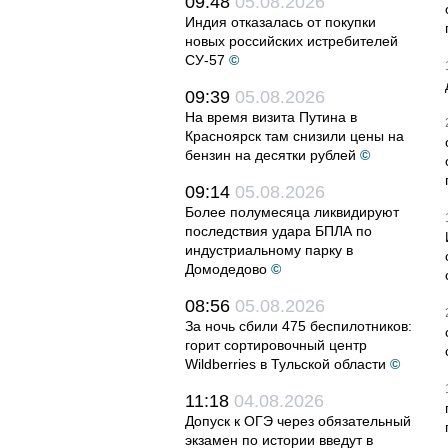
09:48
05.08.2026
Индия отказалась от покупки
новых российских истребителей
СУ-57
©
09:39
05.08.2026
На время визита Путина в
Красноярск там снизили цены на
бензин на десятки рублей
©
09:14
05.08.2026
Более полумесяца ликвидируют
последствия удара БПЛА по
индустриальному парку в
Домодедово
©
08:56
05.08.2026
За ночь сбили 475 беспилотников:
горит сортировочный центр
Wildberries в Тульской области
©
11:18
04.08.2026
Допуск к ОГЭ через обязательный
экзамен по истории введут в