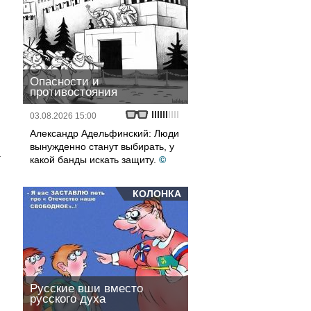
и
Опасности и
противостояния
03.08.2026 15:00
Александр Адельфинский: Люди
вынужденно станут выбирать, у
а
какой банды искать защиту.
©
КОЛОНКА
Русские вши вместо
русского духа