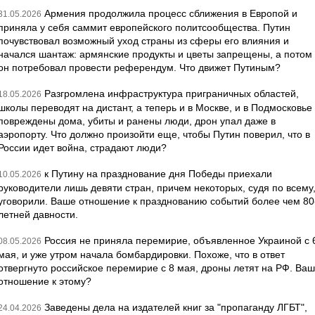
Армения продолжила процесс сближения в Европой и
31.05.2026
приняла у себя саммит европейского политсообщества. Путин
почувствовал возможный уход страны из сферы его влияния и
начался шантаж: армянские продукты и цветы запрещены, а потом
он потребовал провести референдум. Что движет Путиным?
Разгромлена инфраструктура приграничных областей,
18.05.2026
школы переводят на дистант, а теперь и в Москве, и в Подмосковье
повреждены дома, убиты и ранены люди, дрон упал даже в
аэропорту. Что должно произойти еще, чтобы Путин поверил, что в
России идет война, страдают люди?
к Путину на празднование дня Победы приехали
10.05.2026
руководители лишь девяти стран, причем некоторых, судя по всему
уговорили. Ваше отношение к празднованию событий более чем 80
летней давности.
Россия не приняла перемирие, объявленное Украиной с 
08.05.2026
мая, и уже утром начала бомбардировки. Похоже, что в ответ
отвергнуто российское перемирие с 8 мая, дроны летят на РФ. Ва
отношение к этому?
Заведены дела на издателей книг за "пропаганду ЛГБТ",
24.04.2026