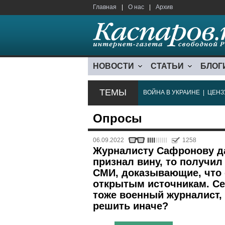
Главная
|
О нас
|
Архив
НОВОСТИ
СТАТЬИ
БЛОГ
ТЕМЫ
ВОЙНА В УКРАИНЕ
|
ЦЕНЗ
Опросы
06.09.2022
1258
Журналисту Сафронову дал
признал вину, то получи
СМИ, доказывающие, что 
открытым источникам. Се
тоже военный журналист, 
решить иначе?