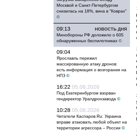
Москвой и Санкт-Петербургом
снизилась на 18%, вина в "Коврах"
©
09:13
НОВОСТЬ ДНЯ
Минобороны РФ доложило о 605
обнаруженных беспилотниках
©
09:04
Ярославль пережил
массированную атаку дронов:
есть информация о возгорании на
НПЗ
©
16:22
05.08.2026
Под Екатеринбургом взорван
гендиректор Уралдронзавода
©
10:28
05.08.2026
Читатели Каспаров.Ru: Украина
вправе атаковать любой объект на
территории агрессора – России
©