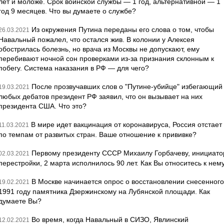
лет и моложе. Срок воинской службы — 1 год, альтернативной — 1
год 9 месяцев. Что вы думаете о службе?
Из окружения Путина переданы его слова о том, чтобы
26.03.2021
Навальный пожалел, что остался жив. В колонии у Алексея
обострилась болезнь, но врача из Москвы не допускают, ему
перебивают ночной сон проверками из-за признания склонным к
побегу. Система наказания в РФ — для чего?
После прозвучавших слов о "Путине-убийце" избегающий
19.03.2021
любых дебатов президент РФ заявил, что он вызывает на них
президента США. Что это?
В мире идет вакцинация от коронавируса, Россия отстает
11.03.2021
по темпам от развитых стран. Ваше отношение к прививке?
Первому президенту СССР Михаилу Горбачеву, инициато
02.03.2021
перестройки, 2 марта исполнилось 90 лет. Как Вы относитесь к нем
В Москве начинается опрос о восстановлении снесенного
19.02.2021
1991 году памятника Дзержинскому на Лубянской площади. Как
думаете Вы?
Во время, когда Навальный в СИЗО, Явлинский
12.02.2021