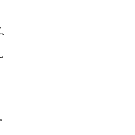
м
ть
са
не