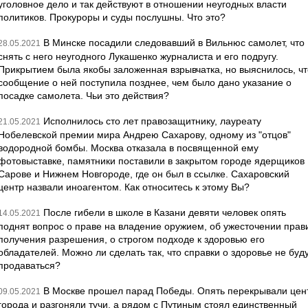
уголовное дело и так действуют в отношении неугодных власти
политиков. Прокуроры и суды послушны. Что это?
В Минске посадили следовавший в Вильнюс самолет, что
28.05.2021
снять с него неугодного Лукашенко журналиста и его подругу.
Прикрытием была якобы заложенная взрывчатка, но выяснилось, чт
сообщение о ней поступила позднее, чем было дано указание о
посадке самолета. Чьи это действия?
Исполнилось сто лет правозащитнику, лауреату
21.05.2021
Нобелевской премии мира Андрею Сахарову, одному из "отцов"
водородной бомбы. Москва отказала в посвященной ему
фотовыставке, памятники поставили в закрытом городе ядерщиков
Сарове и Нижнем Новгороде, где он был в ссылке. Сахаровский
центр назвали иноагентом. Как относитесь к этому Вы?
После гибели в школе в Казани девяти человек опять
14.05.2021
поднят вопрос о праве на владение оружием, об ужесточении прав
получения разрешения, о строгом подходе к здоровью его
обладателей. Можно ли сделать так, что справки о здоровье не буд
продаваться?
В Москве прошел парад Победы. Опять перекрывали цен
09.05.2021
города и разгоняли тучи, а рядом с Путиным стоял единственный