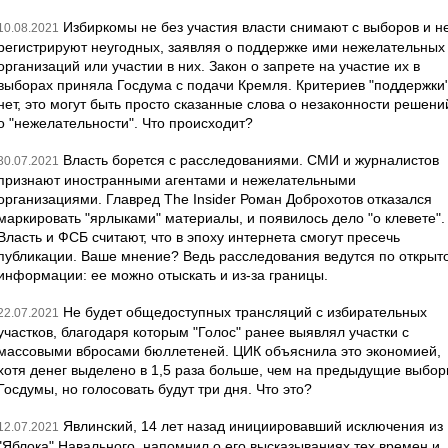
Избиркомы не без участия власти снимают с выборов и н
10.08.2021
регистрируют неугодных, заявляя о поддержке ими нежелательных
организаций или участии в них. Закон о запрете на участие их в
выборах приняла Госдума с подачи Кремля. Критериев "поддержки
нет, это могут быть просто сказанные слова о незаконности решени
о "нежелательности". Что происходит?
Власть борется с расследованиями. СМИ и журналистов
30.07.2021
признают иностранными агентами и нежелательными
организациями. Главред The Insider Роман Доброхотов отказался
маркировать "ярлыками" материалы, и появилось дело "о клевете".
Власть и ФСБ считают, что в эпоху интернета смогут пресечь
публикации. Ваше мнение? Ведь расследования ведутся по открыт
информации: ее можно отыскать и из-за границы.
Не будет общедоступных трансляций с избирательных
22.07.2021
участков, благодаря которым "Голос" ранее выявлял участки с
массовыми вбросами бюллетеней. ЦИК объяснила это экономией,
хотя денег выделено в 1,5 раза больше, чем на предыдущие выбо
Госдумы, но голосовать будут три дня. Что это?
Явлинский, 14 лет назад инициировавший исключения из
12.07.2021
"Яблока" Навального, напомнил о его высказываниях тех времен и