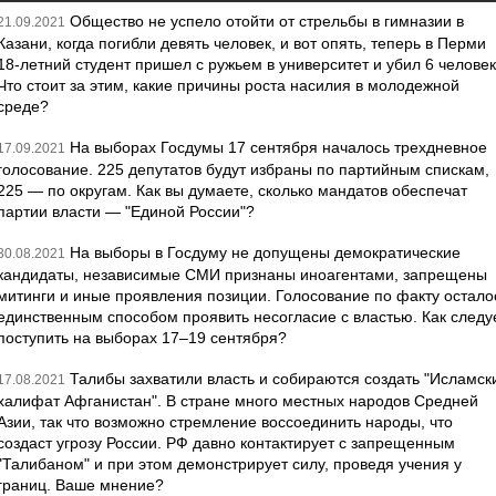
Общество не успело отойти от стрельбы в гимназии в
21.09.2021
Казани, когда погибли девять человек, и вот опять, теперь в Перми
18-летний студент пришел с ружьем в университет и убил 6 человек
Что стоит за этим, какие причины роста насилия в молодежной
среде?
На выборах Госдумы 17 сентября началось трехдневное
17.09.2021
голосование. 225 депутатов будут избраны по партийным спискам,
225 — по округам. Как вы думаете, сколько мандатов обеспечат
партии власти — "Единой России"?
На выборы в Госдуму не допущены демократические
30.08.2021
кандидаты, независимые СМИ признаны иноагентами, запрещены
митинги и иные проявления позиции. Голосование по факту остало
единственным способом проявить несогласие с властью. Как следу
поступить на выборах 17–19 сентября?
Талибы захватили власть и собираются создать "Исламск
17.08.2021
халифат Афганистан". В стране много местных народов Средней
Азии, так что возможно стремление воссоединить народы, что
создаст угрозу России. РФ давно контактирует с запрещенным
"Талибаном" и при этом демонстрирует силу, проведя учения у
границ. Ваше мнение?