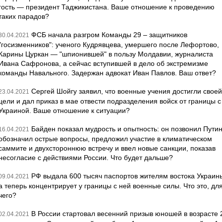
гость — президент Таджикистана. Ваше отношение к проведению
таких парадов?
ФСБ начала разгром Команды 29 – защитников
30.04.2021
"госизменников": ученого Кудрявцева, умершего после Лефортово,
Карины Цуркан — "шпионившей" в пользу Молдавии, журналиста
Ивана Сафронова, а сейчас вступившей в дело об экстремизме
команды Навального. Задержан адвокат Иван Павлов. Ваш ответ?
Сергей Шойгу заявил, что военные учения достигли своей
23.04.2021
цели и дал приказ в мае отвести подразделения войск от границы с
Украиной. Ваше отношение к ситуации?
Байден показал мудрость и опытность: он позвонил Путин
16.04.2021
обозначил острые вопросы, предложил участие в климатическом
саммите и двухстороннюю встречу и ввел новые санкции, показав
несогласие с действиями России. Что будет дальше?
РФ выдала 600 тысяч паспортов жителям востока Украин
09.04.2021
а теперь концентрирует у границы с ней военные силы. Что это, дл
чего?
В России стартовал весенний призыв юношей в возрасте 
02.04.2021