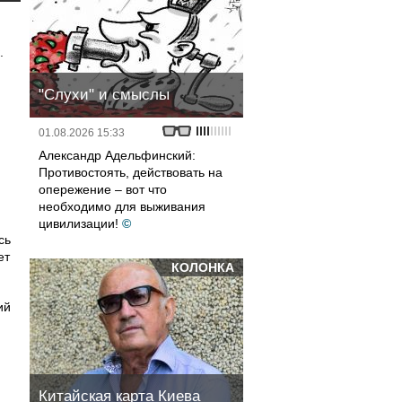
.
"Слухи" и смыслы
01.08.2026 15:33
Александр Адельфинский:
Противостоять, действовать на
опережение – вот что
необходимо для выживания
цивилизации!
©
сь
ет
КОЛОНКА
ий
Китайская карта Киева