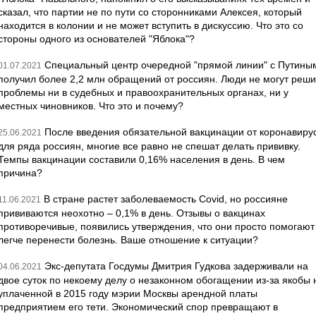
сказал, что партии не по пути со сторонниками Алексея, который
находится в колонии и не может вступить в дискуссию. Что это со
стороны одного из основателей "Яблока"?
Специальный центр очередной "прямой линии" с Путины
01.07.2021
получил более 2,2 млн обращений от россиян. Люди не могут реши
проблемы ни в судебных и правоохранительных органах, ни у
местных чиновников. Что это и почему?
После введения обязательной вакцинации от коронавиру
25.06.2021
для ряда россиян, многие все равно не спешат делать прививку.
Темпы вакцинации составили 0,16% населения в день. В чем
причина?
В стране растет заболеваемость Covid, но россияне
11.06.2021
прививаются неохотно – 0,1% в день. Отзывы о вакцинах
противоречивые, появились утверждения, что они просто помогают
легче перенести болезнь. Ваше отношение к ситуации?
Экс-депутата Госдумы Дмитрия Гудкова задерживали на
04.06.2021
двое суток по некоему делу о незаконном обогащении из-за якобы 
уплаченной в 2015 году мэрии Москвы арендной платы
предприятием его тети. Экономический спор превращают в