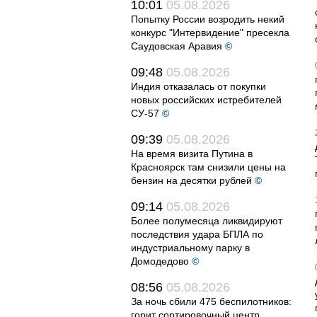
10:01
05.08.2026
Попытку России возродить некий
конкурс "Интервидение" пресекла
Саудовская Аравия
©
09:48
05.08.2026
Индия отказалась от покупки
новых российских истребителей
СУ-57
©
09:39
05.08.2026
На время визита Путина в
Красноярск там снизили цены на
бензин на десятки рублей
©
09:14
05.08.2026
Более полумесяца ликвидируют
последствия удара БПЛА по
индустриальному парку в
Домодедово
©
08:56
05.08.2026
За ночь сбили 475 беспилотников:
горит сортировочный центр