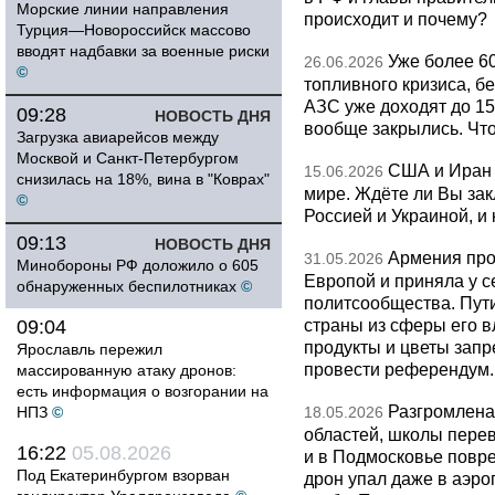
Морские линии направления
происходит и почему?
Турция—Новороссийск массово
вводят надбавки за военные риски
Уже более 6
26.06.2026
©
топливного кризиса, бе
АЗС уже доходят до 1
09:28
НОВОСТЬ ДНЯ
вообще закрылись. Чт
Загрузка авиарейсов между
Москвой и Санкт-Петербургом
США и Иран 
15.06.2026
снизилась на 18%, вина в "Коврах"
мире. Ждёте ли Вы за
©
Россией и Украиной, и
09:13
НОВОСТЬ ДНЯ
Армения про
31.05.2026
Минобороны РФ доложило о 605
Европой и приняла у с
обнаруженных беспилотниках
©
политсообщества. Пут
страны из сферы его в
09:04
продукты и цветы запр
Ярославль пережил
провести референдум.
массированную атаку дронов:
есть информация о возгорании на
Разгромлена
НПЗ
©
18.05.2026
областей, школы перево
16:22
05.08.2026
и в Подмосковье повр
Под Екатеринбургом взорван
дрон упал даже в аэро