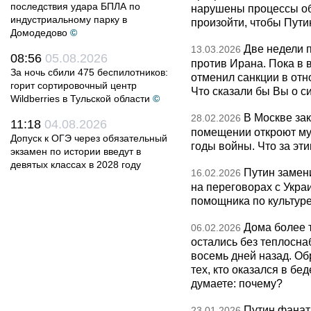
последствия удара БПЛА по
нарушены процессы об
индустриальному парку в
произойти, чтобы Пут
Домодедово
©
Две недели 
13.03.2026
08:56
05.08.2026
против Ирана. Пока в
За ночь сбили 475 беспилотников:
отменил санкции в от
горит сортировочный центр
Что сказали бы Вы о с
Wildberries в Тульской области
©
В Москве за
28.02.2026
11:18
04.08.2026
помещении откроют муз
Допуск к ОГЭ через обязательный
годы войны. Что за эти
экзамен по истории введут в
девятых классах в 2028 году
Путин замен
16.02.2026
на переговорах с Укра
помощника по культуре
Дома более 
06.02.2026
остались без теплосна
восемь дней назад. О
тех, кто оказался в бед
думаете: почему?
Путин фанат
23.01.2026