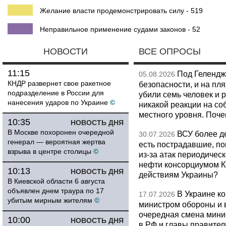
Желание власти продемонстрировать силу - 519
Неправильное применение судами законов - 52
НОВОСТИ
ВСЕ ОПРОСЫ
11:15
Под Гелендж
05.08.2026
КНДР развернет свое ракетное
безопасности, и на пл
подразделение в России для
убили семь человек и 
нанесения ударов по Украине
©
никакой реакции на со
местного уровня. Поч
10:35
НОВОСТЬ ДНЯ
В Москве похоронен очередной
ВСУ более де
30.07.2026
генерал — вероятная жертва
есть пострадавшие, п
взрыва в центре столицы
©
из-за атак периодическ
нефти консорциумом КТ
10:13
НОВОСТЬ ДНЯ
действиям Украины?
В Киевской области 6 августа
объявлен днем траура по 17
В Украине к
17.07.2026
убитым мирным жителям
©
министром обороны и 
очередная смена мини
10:00
НОВОСТЬ ДНЯ
в РФ и главы правитель