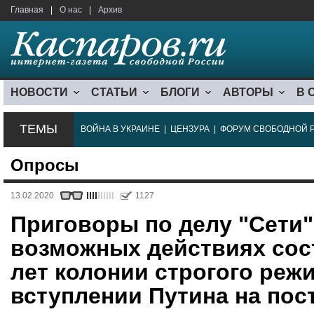
Главная
|
О нас
|
Архив
НОВОСТИ
СТАТЬИ
БЛОГИ
АВТОРЫ
В 
ТЕМЫ
ВОЙНА В УКРАИНЕ
|
ЦЕНЗУРА
|
ФОРУМ СВОБОДНОЙ 
Опросы
13.02.2020
1127
Приговоры по делу "Сети"
возможных действиях сост
лет колонии строгого реж
вступлении Путина на пос