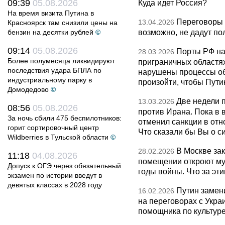
09:39
05.08.2026
Куда идет Россия?
На время визита Путина в
Переговоры 
13.04.2026
Красноярск там снизили цены на
возможно, не дадут по
бензин на десятки рублей
©
09:14
05.08.2026
Порты РФ на
28.03.2026
Более полумесяца ликвидируют
приграничных областя
последствия удара БПЛА по
нарушены процессы об
индустриальному парку в
произойти, чтобы Пут
Домодедово
©
Две недели 
13.03.2026
08:56
05.08.2026
против Ирана. Пока в
За ночь сбили 475 беспилотников:
отменил санкции в от
горит сортировочный центр
Что сказали бы Вы о с
Wildberries в Тульской области
©
В Москве за
28.02.2026
11:18
04.08.2026
помещении откроют муз
Допуск к ОГЭ через обязательный
годы войны. Что за эти
экзамен по истории введут в
девятых классах в 2028 году
Путин замен
16.02.2026
на переговорах с Укра
помощника по культуре