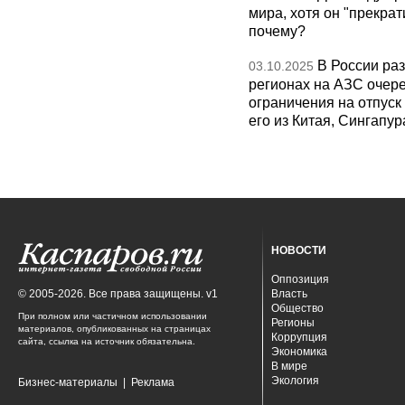
мира, хотя он "прекрат
почему?
В России раз
03.10.2025
регионах на АЗС очере
ограничения на отпуск
его из Китая, Сингапур
НОВОСТИ
Оппозиция
© 2005-2026. Все права защищены. v1
Власть
Общество
При полном или частичном использовании
Регионы
материалов, опубликованных на страницах
Коррупция
сайта, ссылка на источник обязательна.
Экономика
В мире
Экология
Бизнес-материалы
|
Реклама