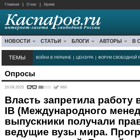
Главная
|
О нас
|
Архив
НОВОСТИ
СТАТЬИ
БЛОГИ
АВТОРЫ
В 
ТЕМЫ
ВОЙНА В УКРАИНЕ
|
ЦЕНЗУРА
|
ФОРУМ СВОБОДНОЙ 
Опросы
20.09.2025
660
Власть запретила работу
IB (Международного менед
выпускники получали пра
ведущие вузы мира. Прог