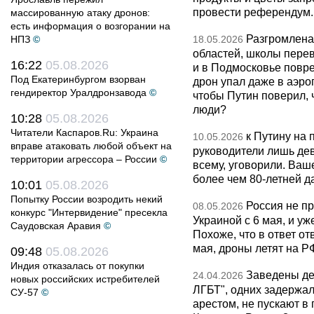
провести референдум.
массированную атаку дронов:
есть информация о возгорании на
Разгромлена
НПЗ
©
18.05.2026
областей, школы перево
16:22
05.08.2026
и в Подмосковье повр
Под Екатеринбургом взорван
дрон упал даже в аэро
гендиректор Уралдронзавода
©
чтобы Путин поверил, 
люди?
10:28
05.08.2026
Читатели Каспаров.Ru: Украина
к Путину на
10.05.2026
вправе атаковать любой объект на
руководители лишь дев
территории агрессора – России
©
всему, уговорили. Ва
более чем 80-летней д
10:01
05.08.2026
Попытку России возродить некий
Россия не п
08.05.2026
конкурс "Интервидение" пресекла
Украиной с 6 мая, и у
Саудовская Аравия
©
Похоже, что в ответ о
мая, дроны летят на Р
09:48
05.08.2026
Индия отказалась от покупки
Заведены дел
24.04.2026
новых российских истребителей
ЛГБТ", одних задержал
СУ-57
©
арестом, не пускают в