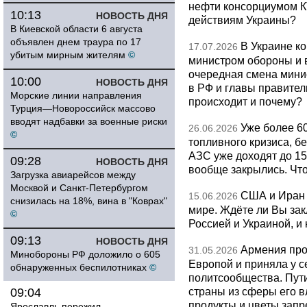
нефти консорциумом КТ
10:13
НОВОСТЬ ДНЯ
действиям Украины?
В Киевской области 6 августа
объявлен днем траура по 17
В Украине к
17.07.2026
убитым мирным жителям
©
министром обороны и 
очередная смена мини
10:00
НОВОСТЬ ДНЯ
в РФ и главы правитель
Морские линии направления
происходит и почему?
Турция—Новороссийск массово
вводят надбавки за военные риски
Уже более 6
26.06.2026
©
топливного кризиса, бе
АЗС уже доходят до 1
09:28
НОВОСТЬ ДНЯ
вообще закрылись. Чт
Загрузка авиарейсов между
Москвой и Санкт-Петербургом
США и Иран 
15.06.2026
снизилась на 18%, вина в "Коврах"
мире. Ждёте ли Вы за
©
Россией и Украиной, и
09:13
НОВОСТЬ ДНЯ
Армения про
31.05.2026
Минобороны РФ доложило о 605
Европой и приняла у с
обнаруженных беспилотниках
©
политсообщества. Пут
страны из сферы его в
09:04
продукты и цветы запр
Ярославль пережил