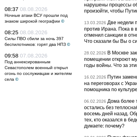
нарушены процессы об
08:37
08.08.2026
произойти, чтобы Пут
Ночные атаки ВСУ прошли под
знаком широкой географии
©
Две недели 
13.03.2026
против Ирана. Пока в
08:25
08.08.2026
отменил санкции в от
Силы ПВО сбили за ночь 397
Что сказали бы Вы о с
беспилотников: горят два НПЗ
©
В Москве за
28.02.2026
09:58
07.08.2026
помещении откроют муз
Под аннексированным
годы войны. Что за эти
Севастополем военный открыл
огонь по сослуживцам и жителям
Путин замен
16.02.2026
села
©
на переговорах с Укра
помощника по культуре
Дома более 
06.02.2026
остались без теплосна
восемь дней назад. О
тех, кто оказался в бед
думаете: почему?