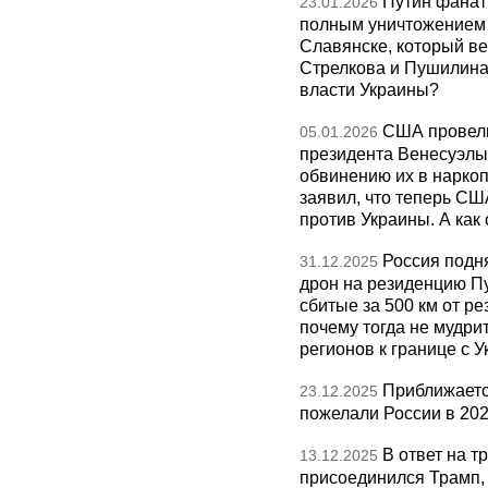
Путин фанат
23.01.2026
полным уничтожением э
Славянске, который ве
Стрелкова и Пушилина и
власти Украины?
США провели
05.01.2026
президента Венесуэлы 
обвинению их в нарко
заявил, что теперь СШ
против Украины. А как
Россия подн
31.12.2025
дрон на резиденцию П
сбитые за 500 км от р
почему тогда не мудрит
регионов к границе с У
Приближаетс
23.12.2025
пожелали России в 202
В ответ на т
13.12.2025
присоединился Трамп,