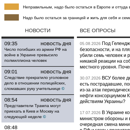
Неправильным, надо было остаться в Европе и оттуда в
Надо было остаться за границей и жить для себя и сем
НОВОСТИ
ВСЕ ОПРОСЫ
09:35
Под Гелендж
05.08.2026
НОВОСТЬ ДНЯ
безопасности, и на пл
Число погибших из армии РФ на
войне в Украине превысило
убили семь человек и 
полмиллиона человек
никакой реакции на со
местного уровня. Поч
09:01
НОВОСТЬ ДНЯ
Следствие прекратило уголовное
ВСУ более де
30.07.2026
дело в отношении полицейских,
есть пострадавшие, п
сломавших руку учительнице
©
из-за атак периодическ
нефти консорциумом КТ
08:54
НОВОСТЬ ДНЯ
действиям Украины?
Представители Трампа могут
приехать в Киев и Москву на
В Украине к
17.07.2026
следующей неделе
©
министром обороны и 
очередная смена мини
08:48