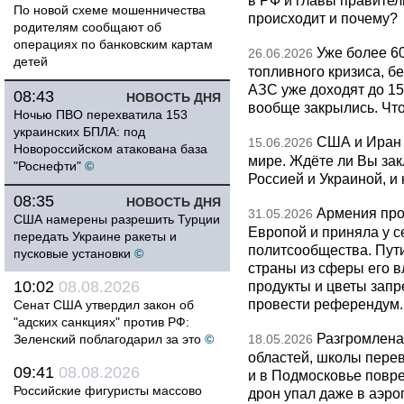
в РФ и главы правитель
По новой схеме мошенничества
происходит и почему?
родителям сообщают об
операциях по банковским картам
Уже более 6
26.06.2026
детей
топливного кризиса, бе
АЗС уже доходят до 1
08:43
НОВОСТЬ ДНЯ
вообще закрылись. Чт
Ночью ПВО перехватила 153
украинских БПЛА: под
США и Иран 
15.06.2026
Новороссийском атакована база
мире. Ждёте ли Вы за
"Роснефти"
©
Россией и Украиной, и
08:35
НОВОСТЬ ДНЯ
Армения про
31.05.2026
США намерены разрешить Турции
Европой и приняла у с
передать Украине ракеты и
политсообщества. Пут
пусковые установки
©
страны из сферы его в
10:02
08.08.2026
продукты и цветы запр
провести референдум.
Сенат США утвердил закон об
"адских санкциях" против РФ:
Разгромлена
Зеленский поблагодарил за это
©
18.05.2026
областей, школы перево
09:41
08.08.2026
и в Подмосковье повр
Российские фигуристы массово
дрон упал даже в аэро