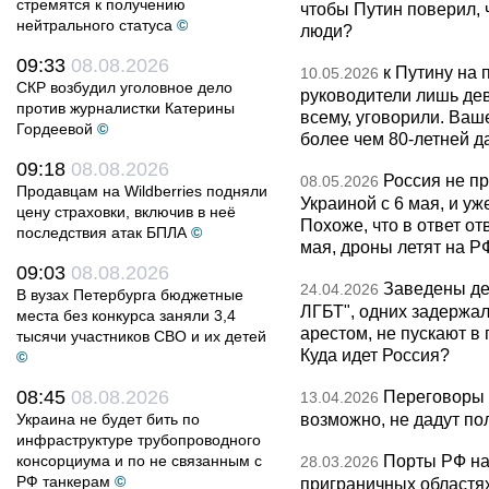
стремятся к получению
чтобы Путин поверил, 
нейтрального статуса
©
люди?
09:33
08.08.2026
к Путину на
10.05.2026
СКР возбудил уголовное дело
руководители лишь дев
против журналистки Катерины
всему, уговорили. Ва
Гордеевой
©
более чем 80-летней д
09:18
08.08.2026
Россия не п
08.05.2026
Продавцам на Wildberries подняли
Украиной с 6 мая, и у
цену страховки, включив в неё
Похоже, что в ответ о
последствия атак БПЛА
©
мая, дроны летят на Р
09:03
08.08.2026
Заведены дел
24.04.2026
В вузах Петербурга бюджетные
ЛГБТ", одних задержал
места без конкурса заняли 3,4
арестом, не пускают в
тысячи участников СВО и их детей
Куда идет Россия?
©
08:45
08.08.2026
Переговоры 
13.04.2026
возможно, не дадут по
Украина не будет бить по
инфраструктуре трубопроводного
Порты РФ на
консорциума и по не связанным с
28.03.2026
РФ танкерам
©
приграничных областя