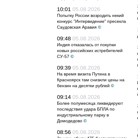
10:01
05.08.2026
Попытку России возродить некий
конкурс "Интервидение" пресекла
Саудовская Аравия
©
09:48
05.08.2026
Индия отказалась от покупки
новых российских истребителей
СУ-57
©
09:39
05.08.2026
На время визита Путина в
Красноярск там снизили цены на
бензин на десятки рублей
©
09:14
05.08.2026
Более полумесяца ликвидируют
последствия удара БПЛА по
индустриальному парку в
Домодедово
©
08:56
05.08.2026