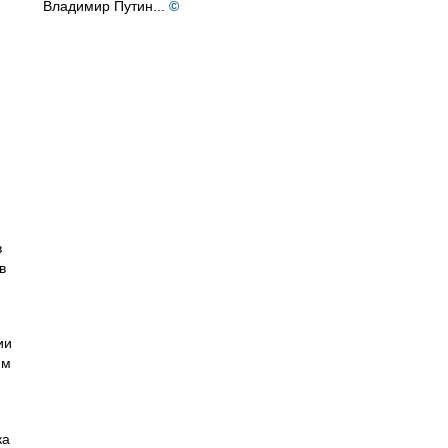
Владимир Путин...
©
в
в
ии
им
ка