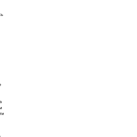
сь
е
а
м
ти
и