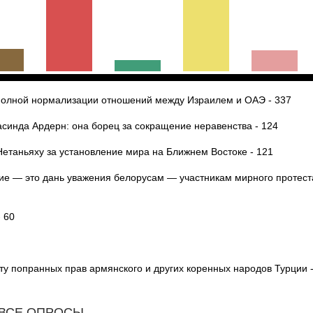
 полной нормализации отношений между Израилем и ОАЭ - 337
инда Ардерн: она борец за сокращение неравенства - 124
етаньяху за установление мира на Ближнем Востоке - 121
ие — это дань уважения белорусам — участникам мирного протест
- 60
ту попранных прав армянского и других коренных народов Турции 
ВСЕ ОПРОСЫ