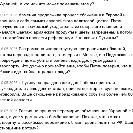
Украиной, и кто или что может помешать этому?
Армения продолжила процесс сближения в Европой и
31.05.2026
приняла у себя саммит европейского политсообщества. Путин
почувствовал возможный уход страны из сферы его влияния и
начался шантаж: армянские продукты и цветы запрещены, а потом
он потребовал провести референдум. Что движет Путиным?
Разгромлена инфраструктура приграничных областей,
18.05.2026
школы переводят на дистант, а теперь и в Москве, и в Подмосковье
повреждены дома, убиты и ранены люди, дрон упал даже в
аэропорту. Что должно произойти еще, чтобы Путин поверил, что в
России идет война, страдают люди?
к Путину на празднование дня Победы приехали
10.05.2026
руководители лишь девяти стран, причем некоторых, судя по всему
уговорили. Ваше отношение к празднованию событий более чем 80
летней давности.
Россия не приняла перемирие, объявленное Украиной с 
08.05.2026
мая, и уже утром начала бомбардировки. Похоже, что в ответ
отвергнуто российское перемирие с 8 мая, дроны летят на РФ. Ва
отношение к этому?