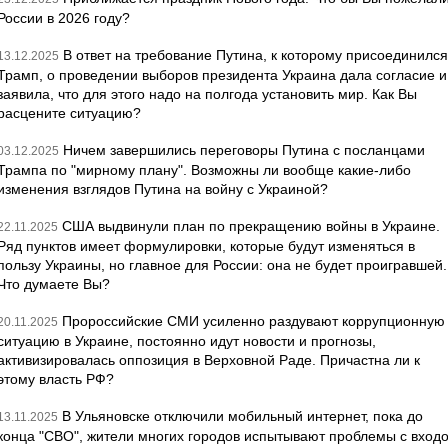
России в 2026 году?
В ответ на требование Путина, к которому присоединился
13.12.2025
Трамп, о проведении выборов президента Украина дала согласие и
заявила, что для этого надо на полгода установить мир. Как Вы
расцените ситуацию?
Ничем завершились переговоры Путина с посланцами
03.12.2025
Трампа по "мирному плану". Возможны ли вообще какие-либо
изменения взглядов Путина на войну с Украиной?
США выдвинули план по прекращению войны в Украине.
22.11.2025
Ряд пунктов имеет формулировки, которые будут изменяться в
пользу Украины, но главное для России: она не будет проигравшей.
Что думаете Вы?
Пророссийские СМИ усиленно раздувают коррупционную
20.11.2025
ситуацию в Украине, постоянно идут новости и прогнозы,
активизировалась оппозиция в Верховной Раде. Причастна ли к
этому власть РФ?
В Ульяновске отключили мобильный интернет, пока до
13.11.2025
конца "СВО", жители многих городов испытывают проблемы с вход