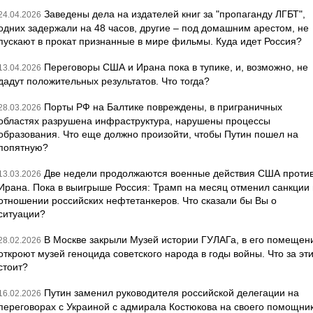
Заведены дела на издателей книг за "пропаганду ЛГБТ",
24.04.2026
одних задержали на 48 часов, другие – под домашним арестом, не
пускают в прокат признанные в мире фильмы. Куда идет Россия?
Переговоры США и Ирана пока в тупике, и, возможно, не
13.04.2026
дадут положительных результатов. Что тогда?
Порты РФ на Балтике повреждены, в приграничных
28.03.2026
областях разрушена инфраструктура, нарушены процессы
образования. Что еще должно произойти, чтобы Путин пошел на
попятную?
Две недели продолжаются военные действия США проти
13.03.2026
Ирана. Пока в выигрыше Россия: Трамп на месяц отменил санкции 
отношении российских нефтетанкеров. Что сказали бы Вы о
ситуации?
В Москве закрыли Музей истории ГУЛАГа, в его помещен
28.02.2026
откроют музей геноцида советского народа в годы войны. Что за эт
стоит?
Путин заменил руководителя российской делегации на
16.02.2026
переговорах с Украиной с адмирала Костюкова на своего помощни