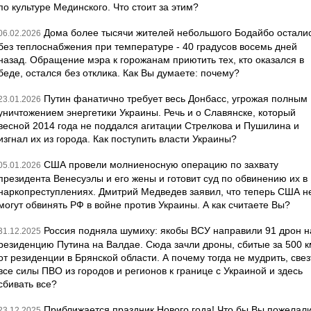
по культуре Мединского. Что стоит за этим?
Дома более тысячи жителей небольшого Бодайбо остали
06.02.2026
без теплоснабжения при температуре - 40 градусов восемь дней
назад. Обращение мэра к горожанам приютить тех, кто оказался в
беде, остался без отклика. Как Вы думаете: почему?
Путин фанатично требует весь Донбасс, угрожая полным
23.01.2026
уничтожением энергетики Украины. Речь и о Славянске, который
весной 2014 года не поддался агитации Стрелкова и Пушилина и
изгнал их из города. Как поступить власти Украины?
США провели молниеносную операцию по захвату
05.01.2026
президента Венесуэлы и его жены и готовит суд по обвинению их в
наркопреступлениях. Дмитрий Медведев заявил, что теперь США н
могут обвинять РФ в войне против Украины. А как считаете Вы?
Россия подняла шумиху: якобы ВСУ направили 91 дрон н
31.12.2025
резиденцию Путина на Валдае. Сюда зачли дроны, сбитые за 500 к
от резиденции в Брянской области. А почему тогда не мудрить, свез
все силы ПВО из городов и регионов к границе с Украиной и здесь
сбивать все?
Приближается праздник Нового года! Что бы Вы пожелал
23.12.2025