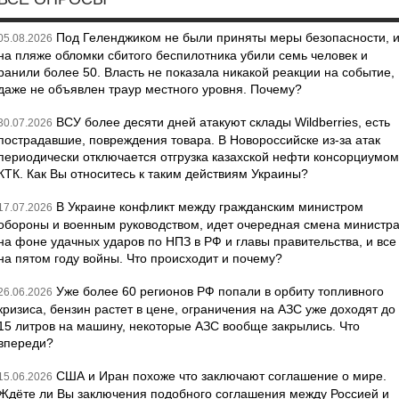
Под Геленджиком не были приняты меры безопасности, 
05.08.2026
на пляже обломки сбитого беспилотника убили семь человек и
ранили более 50. Власть не показала никакой реакции на событие,
даже не объявлен траур местного уровня. Почему?
ВСУ более десяти дней атакуют склады Wildberries, есть
30.07.2026
пострадавшие, повреждения товара. В Новороссийске из-за атак
периодически отключается отгрузка казахской нефти консорциумом
КТК. Как Вы относитесь к таким действиям Украины?
В Украине конфликт между гражданским министром
17.07.2026
обороны и военным руководством, идет очередная смена министр
на фоне удачных ударов по НПЗ в РФ и главы правительства, и все
на пятом году войны. Что происходит и почему?
Уже более 60 регионов РФ попали в орбиту топливного
26.06.2026
кризиса, бензин растет в цене, ограничения на АЗС уже доходят до
15 литров на машину, некоторые АЗС вообще закрылись. Что
впереди?
США и Иран похоже что заключают соглашение о мире.
15.06.2026
Ждёте ли Вы заключения подобного соглашения между Россией и