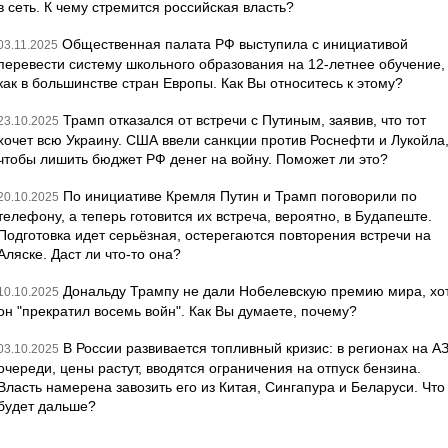
в сеть. К чему стремится российская власть?
Общественная палата РФ выступила с инициативой
03.11.2025
перевести систему школьного образования на 12-летнее обучение,
как в большинстве стран Европы. Как Вы относитесь к этому?
Трамп отказался от встречи с Путиным, заявив, что тот
23.10.2025
хочет всю Украину. США ввели санкции против Роснефти и Лукойла
чтобы лишить бюджет РФ денег на войну. Поможет ли это?
По инициативе Кремля Путин и Трамп поговорили по
20.10.2025
телефону, а теперь готовится их встреча, вероятно, в Будапеште.
Подготовка идет серьёзная, остерегаются повторения встречи на
Аляске. Даст ли что-то она?
Дональду Трампу не дали Нобелевскую премию мира, хо
10.10.2025
он "прекратил восемь войн". Как Вы думаете, почему?
В России развивается топливный кризис: в регионах на А
03.10.2025
очереди, цены растут, вводятся ограничения на отпуск бензина.
Власть намерена завозить его из Китая, Сингапура и Беларуси. Что
будет дальше?