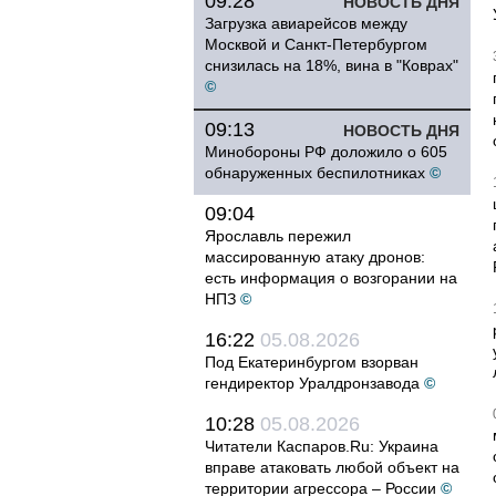
09:28
НОВОСТЬ ДНЯ
Загрузка авиарейсов между
Москвой и Санкт-Петербургом
снизилась на 18%, вина в "Коврах"
©
09:13
НОВОСТЬ ДНЯ
Минобороны РФ доложило о 605
обнаруженных беспилотниках
©
09:04
Ярославль пережил
массированную атаку дронов:
есть информация о возгорании на
НПЗ
©
16:22
05.08.2026
Под Екатеринбургом взорван
гендиректор Уралдронзавода
©
10:28
05.08.2026
Читатели Каспаров.Ru: Украина
вправе атаковать любой объект на
территории агрессора – России
©