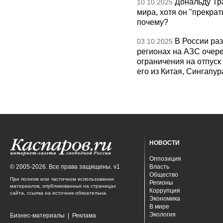
Дональду Тр
10.10.2025
мира, хотя он "прекрат
почему?
В России раз
03.10.2025
регионах на АЗС очере
ограничения на отпуск
его из Китая, Сингапур
НОВОСТИ
Оппозиция
© 2005-2026. Все права защищены. v1
Власть
Общество
При полном или частичном использовании
Регионы
материалов, опубликованных на страницах
Коррупция
сайта, ссылка на источник обязательна.
Экономика
В мире
Экология
Бизнес-материалы
|
Реклама