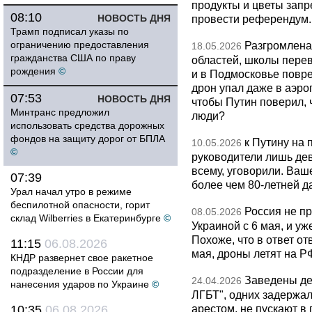
продукты и цветы запр
08:10
НОВОСТЬ ДНЯ
провести референдум.
Трамп подписал указы по
ограничению предоставления
Разгромлена
18.05.2026
гражданства США по праву
областей, школы перево
рождения
©
и в Подмосковье повр
дрон упал даже в аэро
07:53
НОВОСТЬ ДНЯ
чтобы Путин поверил, 
Минтранс предложил
люди?
использовать средства дорожных
фондов на защиту дорог от БПЛА
к Путину на
10.05.2026
©
руководители лишь дев
всему, уговорили. Ва
07:39
более чем 80-летней д
Урал начал утро в режиме
беспилотной опасности, горит
Россия не п
08.05.2026
склад Wilberries в Екатеринбурге
©
Украиной с 6 мая, и у
Похоже, что в ответ о
11:15
06.08.2026
мая, дроны летят на Р
КНДР развернет свое ракетное
подразделение в России для
Заведены дел
24.04.2026
нанесения ударов по Украине
©
ЛГБТ", одних задержал
арестом, не пускают в
10:35
06.08.2026