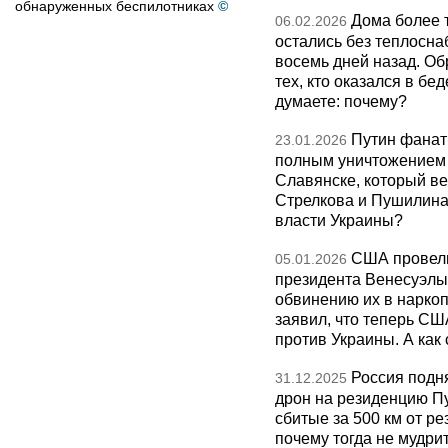
обнаруженных беспилотниках
©
Дома более 
06.02.2026
остались без теплосна
восемь дней назад. О
тех, кто оказался в бед
думаете: почему?
Путин фанат
23.01.2026
полным уничтожением э
Славянске, который ве
Стрелкова и Пушилина и
власти Украины?
США провели
05.01.2026
президента Венесуэлы 
обвинению их в нарко
заявил, что теперь СШ
против Украины. А как
Россия подн
31.12.2025
дрон на резиденцию П
сбитые за 500 км от р
почему тогда не мудрит