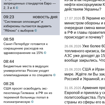
запрещенных стандартов Евро —
нефти консорциумом КТ
2, 3 и 4
©
действиям Украины?
09:23
НОВОСТЬ ДНЯ
В Украине к
17.07.2026
"Системная оппозиция" и
министром обороны и 
избиркомы пытаются выдавить
очередная смена мини
"Яблоко" с выборов
©
в РФ и главы правитель
происходит и почему?
08:58
Санкт-Петербург готовится к
Уже более 6
26.06.2026
сокращению расходов на
топливного кризиса, бе
здравоохранение на 15%
©
АЗС уже доходят до 1
вообще закрылись. Чт
08:44
Бюджетные места в ведущих
США и Иран 
15.06.2026
университетах России уходят
мире. Ждёте ли Вы за
олимпиадникам и по спецквоте
©
Россией и Украиной, и
08:26
Армения про
31.05.2026
США просят освободить экс-
Европой и приняла у с
пехотинца Гилмана: в РФ он из
политсообщества. Пут
тюремной больницы попал в
психиатрическую
©
страны из сферы его в