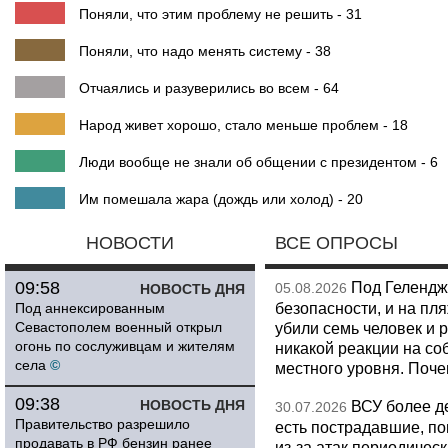
Поняли, что этим проблему не решить - 31
Поняли, что надо менять систему - 38
Отчаялись и разуверились во всем - 64
Народ живет хорошо, стало меньше проблем - 18
Люди вообще не знали об общении с президентом - 6
Им помешала жара (дождь или холод) - 20
НОВОСТИ
ВСЕ ОПРОСЫ
09:58
Под Гелендж
05.08.2026
НОВОСТЬ ДНЯ
безопасности, и на пл
Под аннексированным
Севастополем военный открыл
убили семь человек и 
огонь по сослуживцам и жителям
никакой реакции на со
села
©
местного уровня. Поч
09:38
НОВОСТЬ ДНЯ
ВСУ более де
30.07.2026
Правительство разрешило
есть пострадавшие, п
продавать в РФ бензин ранее
из-за атак периодическ