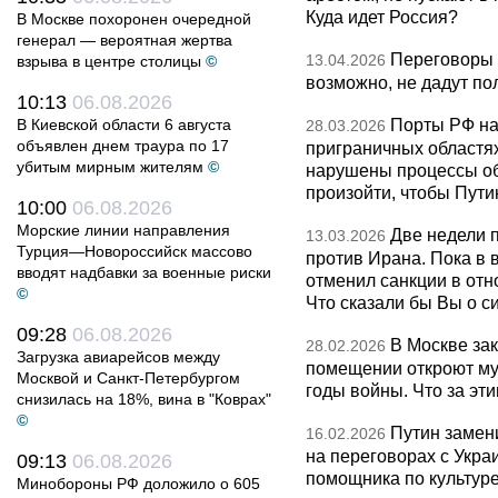
Куда идет Россия?
В Москве похоронен очередной
генерал — вероятная жертва
Переговоры 
13.04.2026
взрыва в центре столицы
©
возможно, не дадут по
10:13
06.08.2026
Порты РФ на
В Киевской области 6 августа
28.03.2026
объявлен днем траура по 17
приграничных областя
убитым мирным жителям
©
нарушены процессы об
произойти, чтобы Пут
10:00
06.08.2026
Морские линии направления
Две недели 
13.03.2026
Турция—Новороссийск массово
против Ирана. Пока в
вводят надбавки за военные риски
отменил санкции в от
©
Что сказали бы Вы о с
09:28
06.08.2026
В Москве за
28.02.2026
Загрузка авиарейсов между
помещении откроют муз
Москвой и Санкт-Петербургом
годы войны. Что за эти
снизилась на 18%, вина в "Коврах"
©
Путин замен
16.02.2026
на переговорах с Укра
09:13
06.08.2026
помощника по культуре
Минобороны РФ доложило о 605