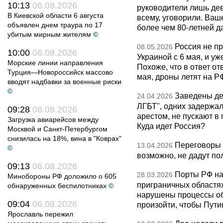
10:13
06.08.2026
руководители лишь дев
В Киевской области 6 августа
всему, уговорили. Ва
объявлен днем траура по 17
более чем 80-летней д
убитым мирным жителям
©
Россия не п
08.05.2026
10:00
06.08.2026
Украиной с 6 мая, и у
Морские линии направления
Похоже, что в ответ о
Турция—Новороссийск массово
мая, дроны летят на Р
вводят надбавки за военные риски
©
Заведены дел
24.04.2026
ЛГБТ", одних задержал
09:28
06.08.2026
арестом, не пускают в
Загрузка авиарейсов между
Куда идет Россия?
Москвой и Санкт-Петербургом
снизилась на 18%, вина в "Коврах"
Переговоры 
13.04.2026
©
возможно, не дадут по
09:13
06.08.2026
Порты РФ на
28.03.2026
Минобороны РФ доложило о 605
приграничных областя
обнаруженных беспилотниках
©
нарушены процессы об
09:04
06.08.2026
произойти, чтобы Пут
Ярославль пережил