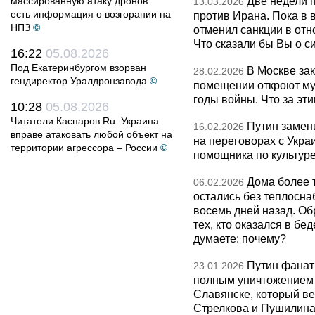
Две недели 
массированную атаку дронов:
13.03.2026
есть информация о возгорании на
против Ирана. Пока в
НПЗ
©
отменил санкции в от
Что сказали бы Вы о с
16:22
05.08.2026
Под Екатеринбургом взорван
В Москве за
28.02.2026
гендиректор Уралдронзавода
©
помещении откроют муз
годы войны. Что за эти
10:28
05.08.2026
Читатели Каспаров.Ru: Украина
Путин замен
16.02.2026
вправе атаковать любой объект на
на переговорах с Укра
территории агрессора – России
©
помощника по культуре
Дома более 
06.02.2026
остались без теплосна
восемь дней назад. О
тех, кто оказался в бед
думаете: почему?
Путин фанат
23.01.2026
полным уничтожением э
Славянске, который ве
Стрелкова и Пушилина и