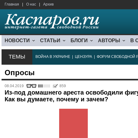
Главная
|
О нас
|
Архив
НОВОСТИ
СТАТЬИ
БЛОГИ
АВТОРЫ
В 
ТЕМЫ
ВОЙНА В УКРАИНЕ
|
ЦЕНЗУРА
|
ФОРУМ СВОБОДНОЙ 
Опросы
08.04.2019
859
Из-под домашнего ареста освободили фиг
Как вы думаете, почему и зачем?