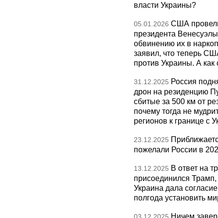
власти Украины?
США провели
05.01.2026
президента Венесуэлы 
обвинению их в нарко
заявил, что теперь СШ
против Украины. А как
Россия подн
31.12.2025
дрон на резиденцию П
сбитые за 500 км от р
почему тогда не мудрит
регионов к границе с У
Приближаетс
23.12.2025
пожелали России в 202
В ответ на т
13.12.2025
присоединился Трамп,
Украина дала согласие 
полгода установить ми
Ничем завер
03.12.2025