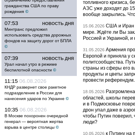
ограничению предоставления
топливного кризиса, бе
гражданства США по праву
АЗС уже доходят до 1
рождения
©
вообще закрылись. Чт
07:53
НОВОСТЬ ДНЯ
США и Иран 
15.06.2026
Минтранс предложил
мире. Ждёте ли Вы за
использовать средства дорожных
Россией и Украиной, и
фондов на защиту дорог от БПЛА
©
Армения про
31.05.2026
Европой и приняла у с
07:39
НОВОСТЬ ДНЯ
политсообщества. Пут
Урал начал утро в режиме
страны из сферы его в
беспилотной опасности
©
продукты и цветы запр
провести референдум.
11:15
06.08.2026
КНДР развернет свое ракетное
Разгромлена
18.05.2026
подразделение в России для
областей, школы перево
нанесения ударов по Украине
©
и в Подмосковье повр
10:35
06.08.2026
дрон упал даже в аэро
чтобы Путин поверил, 
В Москве похоронен очередной
генерал — вероятная жертва
люди?
взрыва в центре столицы
©
к Путину на
10.05.2026