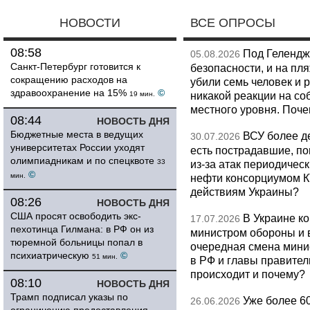
НОВОСТИ
ВСЕ ОПРОСЫ
08:58
Под Гелендж
05.08.2026
Санкт-Петербург готовится к
безопасности, и на пл
сокращению расходов на
убили семь человек и 
здравоохранение на 15%
©
никакой реакции на со
19 мин.
местного уровня. Поч
08:44
НОВОСТЬ ДНЯ
Бюджетные места в ведущих
ВСУ более де
30.07.2026
университетах России уходят
есть пострадавшие, п
олимпиадникам и по спецквоте
33
из-за атак периодическ
©
мин.
нефти консорциумом КТ
действиям Украины?
08:26
НОВОСТЬ ДНЯ
США просят освободить экс-
В Украине к
17.07.2026
пехотинца Гилмана: в РФ он из
министром обороны и 
тюремной больницы попал в
очередная смена мини
психиатрическую
©
51 мин.
в РФ и главы правитель
происходит и почему?
08:10
НОВОСТЬ ДНЯ
Трамп подписал указы по
Уже более 6
26.06.2026