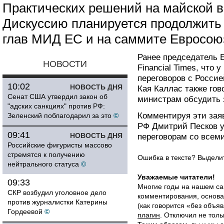
Практических решений на майской в
Дискуссию планируется продолжить 
глав МИД ЕС и на саммите Евросоюз
Ранее председатель 
НОВОСТИ
Financial Times, что
переговоров с Росси
10:02
НОВОСТЬ ДНЯ
Кая Каллас также гов
Сенат США утвердил закон об
министрам обсудить 
"адских санкциях" против РФ:
Комментируя эти заяв
Зеленский поблагодарил за это
©
РФ Дмитрий Песков у
09:41
НОВОСТЬ ДНЯ
переговорам со всеми
Российские фигуристы массово
стремятся к получению
Ошибка в тексте? Выдел
нейтрального статуса
©
Уважаемые читатели!
09:33
Многие годы на нашем са
СКР возбудил уголовное дело
комментирования, основа
против журналистки Катерины
(как говорится «без объ
Гордеевой
©
плагин
. Отключил не толь