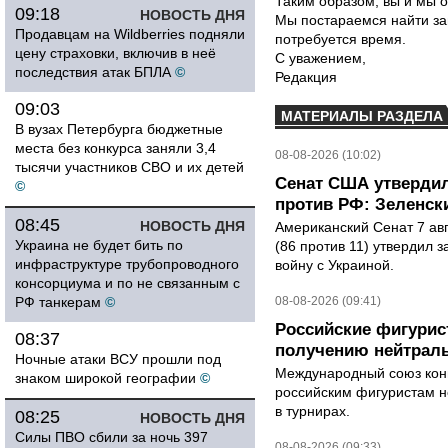
Таким образом, вы и мы о
09:18
НОВОСТЬ ДНЯ
Мы постараемся найти за
Продавцам на Wildberries подняли
потребуется время.
цену страховки, включив в неё
С уважением,
последствия атак БПЛА
©
Редакция
09:03
МАТЕРИАЛЫ РАЗДЕЛА
В вузах Петербурга бюджетные
места без конкурса заняли 3,4
08-08-2026 (10:02)
тысячи участников СВО и их детей
Сенат США утвердил
©
против РФ: Зеленск
08:45
НОВОСТЬ ДНЯ
Американский Сенат 7 ав
Украина не будет бить по
(86 против 11) утвердил з
инфраструктуре трубопроводного
войну с Украиной.
консорциума и по не связанным с
РФ танкерам
©
08-08-2026 (09:41)
Российские фигурис
08:37
получению нейтраль
Ночные атаки ВСУ прошли под
Международный союз конь
знаком широкой географии
©
российским фигуристам н
в турнирах.
08:25
НОВОСТЬ ДНЯ
Силы ПВО сбили за ночь 397
08-08-2026 (09:33)