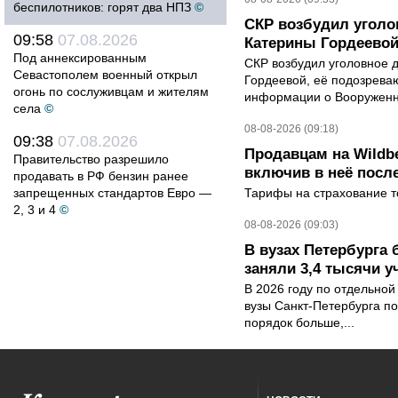
беспилотников: горят два НПЗ
©
СКР возбудил уголо
09:58
07.08.2026
Катерины Гордеево
Под аннексированным
СКР возбудил уголовное 
Севастополем военный открыл
Гордеевой, её подозрева
огонь по сослуживцам и жителям
информации о Вооруженн
села
©
08-08-2026 (09:18)
09:38
07.08.2026
Продавцам на Wildbe
Правительство разрешило
включив в неё посл
продавать в РФ бензин ранее
запрещенных стандартов Евро —
Тарифы на страхование то
2, 3 и 4
©
08-08-2026 (09:03)
В вузах Петербурга
заняли 3,4 тысячи у
В 2026 году по отдельной
вузы Санкт-Петербурга по
порядок больше,...