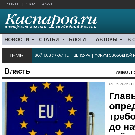
Главная
|
О нас
|
Архив
НОВОСТИ
СТАТЬИ
БЛОГИ
АВТОРЫ
В 
ТЕМЫ
ВОЙНА В УКРАИНЕ
|
ЦЕНЗУРА
|
ФОРУМ СВОБОДНОЙ 
Власть
Главная
/ Н
09-05-2026 (11
Глав
опре
треб
до н