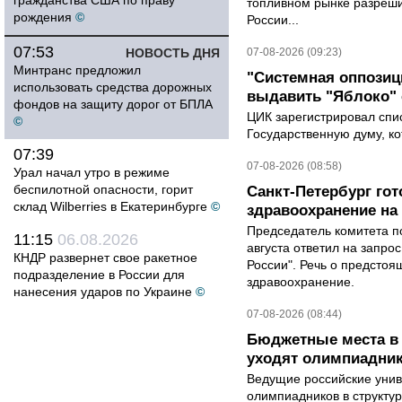
гражданства США по праву
топливном рынке разрешил
рождения
©
России...
07:53
НОВОСТЬ ДНЯ
07-08-2026 (09:23)
Минтранс предложил
"Системная оппози
использовать средства дорожных
выдавить "Яблоко"
фондов на защиту дорог от БПЛА
ЦИК зарегистрировал спис
©
Государственную думу, ко
07:39
07-08-2026 (08:58)
Урал начал утро в режиме
беспилотной опасности, горит
Санкт-Петербург го
склад Wilberries в Екатеринбурге
©
здравоохранение на
Председатель комитета п
11:15
06.08.2026
августа ответил на запро
КНДР развернет свое ракетное
России". Речь о предсто
подразделение в России для
здравоохранение.
нанесения ударов по Украине
©
07-08-2026 (08:44)
Бюджетные места в 
уходят олимпиадник
Ведущие российские унив
олимпиадников в структу