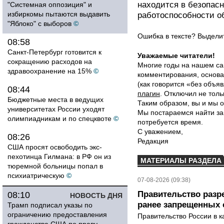
находится в безопасн
"Системная оппозиция" и
избиркомы пытаются выдавить
работоспособности о
"Яблоко" с выборов
©
Ошибка в тексте? Выдел
08:58
Санкт-Петербург готовится к
Уважаемые читатели!
сокращению расходов на
Многие годы на нашем са
здравоохранение на 15%
©
комментирования, основа
(как говорится «без объ
08:44
плагин
. Отключил не толь
Бюджетные места в ведущих
Таким образом, вы и мы о
университетах России уходят
Мы постараемся найти за
олимпиадникам и по спецквоте
©
потребуется время.
С уважением,
08:26
Редакция
США просят освободить экс-
пехотинца Гилмана: в РФ он из
МАТЕРИАЛЫ РАЗДЕЛА
тюремной больницы попал в
психиатрическую
©
07-08-2026 (09:38)
Правительство разр
08:10
НОВОСТЬ ДНЯ
ранее запрещенных с
Трамп подписал указы по
ограничению предоставления
Правительство России в к