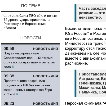
ПО ТЕМЕ
Часть заседа
режиме — что 
Силы ПВО сбили ночью
01-06-2026
неизвестно.
72 дрона, удары пришлись на
Ростовскую и Воронежские
области
Беспилотники попали
Юга России" в Ростов
НОВОСТИ
юге России остановл
Министерства трансп
09:58
корректируются техн
НОВОСТЬ ДНЯ
движением на юге Ро
Под аннексированным
Севастополем военный открыл
вместе с авиакомпан
огонь по сослуживцам и жителям
расписание.
села
©
Приостановле
09:38
НОВОСТЬ ДНЯ
Астрахани, Вл
Правительство разрешило
Геленджика, Г
продавать в РФ бензин ранее
Махачкалы, М
запрещенных стандартов Евро —
Нальчика, Соч
2, 3 и 4
©
09:23
Персонал филиала "А
НОВОСТЬ ДНЯ