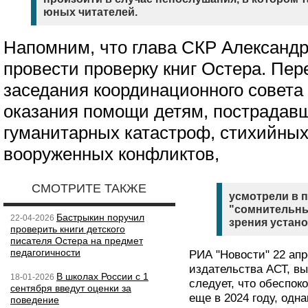
юных читателей.
Напомним, что глава СКР Александ
провести проверку книг Остера. Пер
заседания координационного совета
оказания помощи детям, пострадавш
гуманитарных катастроф, стихийных
вооруженных конфликтов,
СМОТРИТЕ ТАКЖЕ
усмотрели в 
"сомнительны
Бастрыкин поручил
22-04-2026
зрения устано
проверить книги детского
писателя Остера на предмет
педагогичности
РИА "Новости" 22 ап
издательства АСТ, вы
В школах России с 1
18-01-2026
следует, что обеспок
сентября введут оценки за
еще в 2024 году, одн
поведение