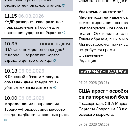
Ошибка в тексте? Выдел
беспилотной опасности
©
50 мин.
Уважаемые читатели!
11:15
06.08.2026
Многие годы на нашем са
КНДР развернет свое ракетное
комментирования, основа
подразделение в России для
(как говорится «без объ
нанесения ударов по Украине
©
плагин
. Отключил не толь
Таким образом, вы и мы о
10:35
НОВОСТЬ ДНЯ
Мы постараемся найти за
В Москве похоронен очередной
потребуется время.
генерал — вероятная жертва
С уважением,
взрыва в центре столицы
©
Редакция
10:13
06.08.2026
МАТЕРИАЛЫ РАЗДЕЛА
В Киевской области 6 августа
объявлен днем траура по 17
07-08-2026 (08:26)
убитым мирным жителям
©
США просят освобод
он из тюремной бол
10:00
06.08.2026
Госсекретарь США Марко 
Морские линии направления
Сергеем Лавровым 23 ию
Турция—Новороссийск массово
бывшего морского...
вводят надбавки за военные риски
©
07-08-2026 (08:10)