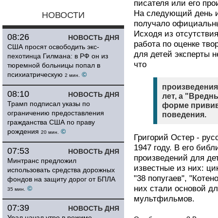
писателя или его про
На следующий день и
НОВОСТИ
получало официальных
Исходя из отсутствия
08:26
НОВОСТЬ ДНЯ
работа по оценке тво
США просят освободить экс-
для детей эксперты н
пехотинца Гилмана: в РФ он из
что
тюремной больницы попал в
психиатрическую
©
2 мин.
произведения
08:10
НОВОСТЬ ДНЯ
лет, а "Вредн
Трамп подписал указы по
форме привив
ограничению предоставления
поведения.
гражданства США по праву
рождения
©
20 мин.
Григорий Остер - рус
1947 году. В его биб
07:53
НОВОСТЬ ДНЯ
произведений для дет
Минтранс предложил
известные из них: ци
использовать средства дорожных
"38 попугаев", "Котен
фондов на защиту дорог от БПЛА
них стали основой д
©
35 мин.
мультфильмов.
07:39
НОВОСТЬ ДНЯ
Урал начал утро в режиме