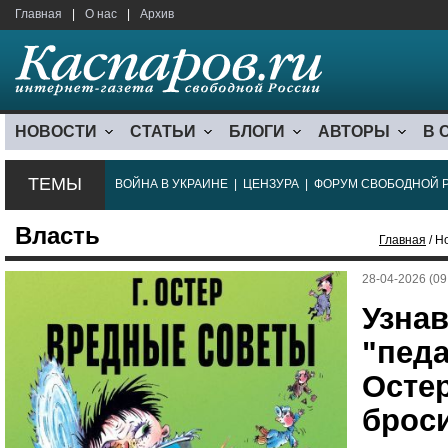
Главная
|
О нас
|
Архив
НОВОСТИ
СТАТЬИ
БЛОГИ
АВТОРЫ
В 
ТЕМЫ
ВОЙНА В УКРАИНЕ
|
ЦЕНЗУРА
|
ФОРУМ СВОБОДНОЙ 
Власть
Главная
/ Н
28-04-2026 (09
Узнав
"педа
Остер
брос