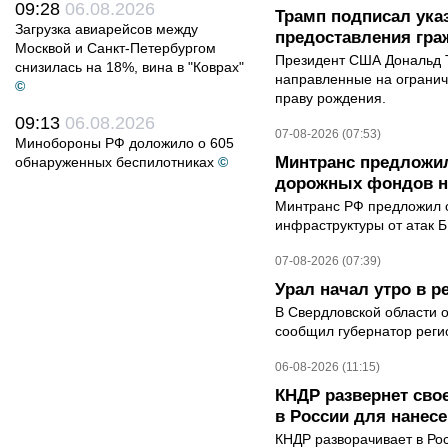
09:28
06.08.2026
Трамп подписал ука
Загрузка авиарейсов между
предоставления гра
Москвой и Санкт-Петербургом
Президент США Дональд Т
снизилась на 18%, вина в "Коврах"
направленные на ограни
©
праву рождения.
09:13
06.08.2026
07-08-2026 (07:53)
Минобороны РФ доложило о 605
Минтранс предложил
обнаруженных беспилотниках
©
дорожных фондов на
Минтранс РФ предложил 
инфраструктуры от атак 
07-08-2026 (07:39)
Урал начал утро в 
В Свердловской области 
сообщил губернатор реги
06-08-2026 (11:15)
КНДР развернет сво
в России для нанесе
КНДР разворачивает в Ро