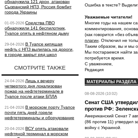
обнаружила 121 дрон, атакован
Ошибка в тексте? Выдел
Сызранский НПЗ, Россия бомбит
города Украины
Уважаемые читатели!
Средства ПВО
Многие годы на нашем са
01-05-2026
обнаружили 141 беспилотник,
комментирования, основа
Туапсе опять в нефтяном дыму
(как говорится «без объ
плагин
. Отключил не толь
В Туапсе кипящая
29-04-2026
Таким образом, вы и мы о
нефть с НПЗ вылилась на дороги,
Мы постараемся найти за
в городе закрыт ряд школ
потребуется время.
С уважением,
СМОТРИТЕ ТАКЖЕ
Редакция
Лишь к вечеру
24-04-2026
МАТЕРИАЛЫ РАЗДЕЛА
четвертого дня локализован
пожар на нефтетерминале в
08-08-2026 (10:02)
Туапсе после атаки БПЛА
Сенат США утвердил
В морском порту Туапсе
21-04-2026
против РФ: Зеленск
почти пять дней горели
Американский Сенат 7 ав
нефтетерминалы и оборудование
(86 против 11) утвердил з
войну с Украиной.
ВСУ опять атаковали
20-04-2026
нефтяной терминал в морском