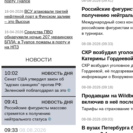
порту Туапсе
08-08-2026 (09:41)
Российские фигурис
ВСУ атаковали третий
18-04-2026
получению нейтраль
нефтяной порт в Финском заливе
– это Высоцк
Международный союз конь
российским фигуристам н
Средства ПВО
16-04-2026
в турнирах.
обнаружили ночью 207 украинских
БПЛА: в Туапсе пожары в порту и
08-08-2026 (09:33)
на НПЗ
СКР возбудил уголо
Катерины Гордеево
НОВОСТИ
СКР возбудил уголовное 
Гордеевой, её подозрева
10:02
НОВОСТЬ ДНЯ
информации о Вооруженн
Сенат США утвердил закон об
"адских санкциях" против РФ:
08-08-2026 (09:18)
Зеленский поблагодарил за это
©
Продавцам на Wildbe
09:41
включив в неё посл
НОВОСТЬ ДНЯ
Российские фигуристы массово
Тарифы на страхование то
стремятся к получению
нейтрального статуса
©
08-08-2026 (09:03)
В вузах Петербурга
09:33
08.08.2026