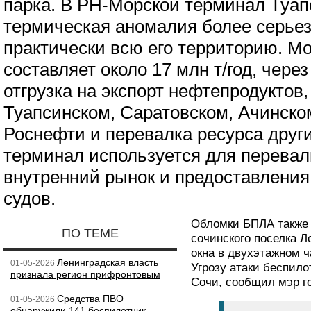
парка. В РН-Морской терминал Туа
термическая аномалия более серье
практически всю его территорию. М
составляет около 17 млн т/год, чере
отгрузка на экспорт нефтепродуктов
Туапсинском, Саратовском, Ачинск
Роснефти и перевалка ресурса друг
терминал используется для перевал
внутренний рынок и предоставления 
судов.
Обломки БПЛА также 
ПО ТЕМЕ
сочинского поселка Л
окна в двухэтажном ч
Ленинградская власть
01-05-2026
Угрозу атаки беспило
признала регион прифронтовым
Сочи,
сообщил
мэр г
Средства ПВО
01-05-2026
обнаружили 141 беспилотник,