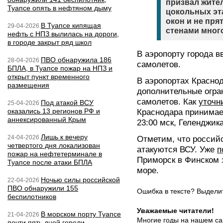
призвал жите
Туапсе опять в нефтяном дыму
цокольных эт
окон и не пря
В Туапсе кипящая
29-04-2026
стенами мног
нефть с НПЗ вылилась на дороги,
в городе закрыт ряд школ
В аэропорту города в
ПВО обнаружила 186
28-04-2026
самолетов.
БПЛА, в Туапсе пожар на НПЗ и
открыт пункт временного
В аэропортах Красно
размещения
дополнительные огра
самолетов. Как
уточн
Под атакой ВСУ
25-04-2026
оказались 13 регионов РФ и
Краснодара принимает
аннексированный Крым
23:00 мск, Геленджика
Лишь к вечеру
24-04-2026
Отметим, что россий
четвертого дня локализован
атакуются ВСУ. Уже
п
пожар на нефтетерминале в
Приморск в Финском 
Туапсе после атаки БПЛА
море.
Ночью силы российской
22-04-2026
ПВО обнаружили 155
Ошибка в тексте? Выдел
беспилотников
Уважаемые читатели!
В морском порту Туапсе
21-04-2026
Многие годы на нашем са
почти пять дней горели