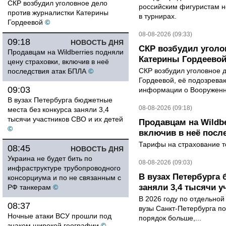
СКР возбудил уголовное дело
российским фигуристам н
против журналистки Катерины
в турнирах.
Гордеевой
©
08-08-2026 (09:33)
09:18
НОВОСТЬ ДНЯ
СКР возбудил уголо
Продавцам на Wildberries подняли
Катерины Гордеево
цену страховки, включив в неё
СКР возбудил уголовное 
последствия атак БПЛА
©
Гордеевой, её подозрева
09:03
информации о Вооруженн
В вузах Петербурга бюджетные
08-08-2026 (09:18)
места без конкурса заняли 3,4
тысячи участников СВО и их детей
Продавцам на Wildbe
©
включив в неё посл
Тарифы на страхование то
08:45
НОВОСТЬ ДНЯ
Украина не будет бить по
08-08-2026 (09:03)
инфраструктуре трубопроводного
В вузах Петербурга
консорциума и по не связанным с
заняли 3,4 тысячи у
РФ танкерам
©
В 2026 году по отдельной
08:37
вузы Санкт-Петербурга по
Ночные атаки ВСУ прошли под
порядок больше,...
знаком широкой географии
©