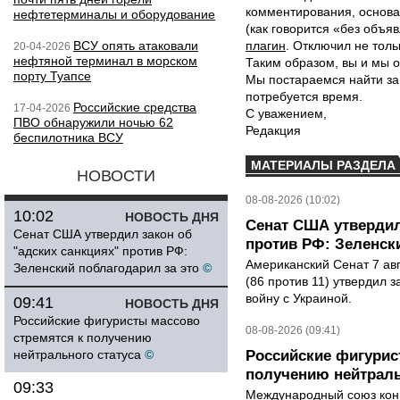
комментирования, основа
нефтетерминалы и оборудование
(как говорится «без объ
ВСУ опять атаковали
плагин
. Отключил не толь
20-04-2026
нефтяной терминал в морском
Таким образом, вы и мы о
порту Туапсе
Мы постараемся найти за
потребуется время.
Российские средства
17-04-2026
С уважением,
ПВО обнаружили ночью 62
Редакция
беспилотника ВСУ
МАТЕРИАЛЫ РАЗДЕЛА
НОВОСТИ
08-08-2026 (10:02)
10:02
НОВОСТЬ ДНЯ
Сенат США утвердил
Сенат США утвердил закон об
против РФ: Зеленск
"адских санкциях" против РФ:
Американский Сенат 7 ав
Зеленский поблагодарил за это
©
(86 против 11) утвердил з
войну с Украиной.
09:41
НОВОСТЬ ДНЯ
Российские фигуристы массово
08-08-2026 (09:41)
стремятся к получению
нейтрального статуса
©
Российские фигурис
получению нейтраль
09:33
Международный союз конь