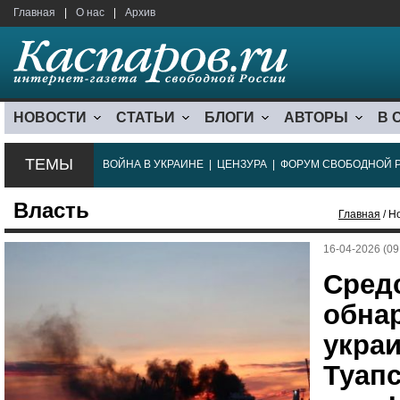
Главная
|
О нас
|
Архив
НОВОСТИ
СТАТЬИ
БЛОГИ
АВТОРЫ
В 
ТЕМЫ
ВОЙНА В УКРАИНЕ
|
ЦЕНЗУРА
|
ФОРУМ СВОБОДНОЙ 
Власть
Главная
/ Н
16-04-2026 (09
Сред
обна
укра
Туап