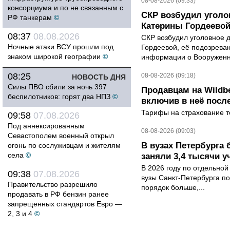
08-08-2026 (09:33)
консорциума и по не связанным с
СКР возбудил уголо
РФ танкерам
©
Катерины Гордеево
08:37
08.08.2026
СКР возбудил уголовное 
Ночные атаки ВСУ прошли под
Гордеевой, её подозрева
знаком широкой географии
©
информации о Вооруженн
08:25
08-08-2026 (09:18)
НОВОСТЬ ДНЯ
Силы ПВО сбили за ночь 397
Продавцам на Wildbe
беспилотников: горят два НПЗ
©
включив в неё посл
Тарифы на страхование то
09:58
07.08.2026
Под аннексированным
08-08-2026 (09:03)
Севастополем военный открыл
В вузах Петербурга
огонь по сослуживцам и жителям
села
©
заняли 3,4 тысячи у
В 2026 году по отдельной
09:38
07.08.2026
вузы Санкт-Петербурга по
Правительство разрешило
порядок больше,...
продавать в РФ бензин ранее
запрещенных стандартов Евро —
2, 3 и 4
©