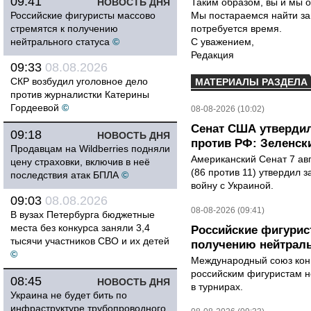
09:41
НОВОСТЬ ДНЯ
Таким образом, вы и мы о
Российские фигуристы массово
Мы постараемся найти за
стремятся к получению
потребуется время.
нейтрального статуса
©
С уважением,
Редакция
09:33
08.08.2026
СКР возбудил уголовное дело
МАТЕРИАЛЫ РАЗДЕЛА
против журналистки Катерины
Гордеевой
©
08-08-2026 (10:02)
Сенат США утвердил
09:18
НОВОСТЬ ДНЯ
против РФ: Зеленск
Продавцам на Wildberries подняли
Американский Сенат 7 ав
цену страховки, включив в неё
(86 против 11) утвердил з
последствия атак БПЛА
©
войну с Украиной.
09:03
08.08.2026
08-08-2026 (09:41)
В вузах Петербурга бюджетные
места без конкурса заняли 3,4
Российские фигурис
тысячи участников СВО и их детей
получению нейтраль
©
Международный союз конь
российским фигуристам н
08:45
НОВОСТЬ ДНЯ
в турнирах.
Украина не будет бить по
инфраструктуре трубопроводного