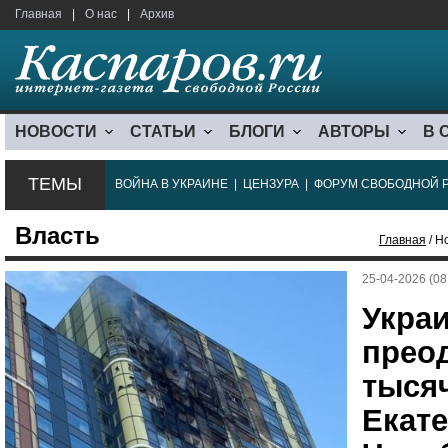
Главная
|
О нас
|
Архив
НОВОСТИ
СТАТЬИ
БЛОГИ
АВТОРЫ
В 
ТЕМЫ
ВОЙНА В УКРАИНЕ
|
ЦЕНЗУРА
|
ФОРУМ СВОБОДНОЙ 
Власть
Главная
/ Н
25-04-2026 (08
Укра
преод
тысяч
Екате