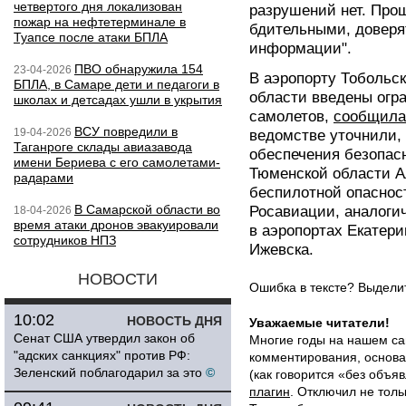
четвертого дня локализован
разрушений нет. Про
пожар на нефтетерминале в
бдительными, довер
Туапсе после атаки БПЛА
информации".
ПВО обнаружила 154
23-04-2026
В аэропорту Тобольс
БПЛА, в Самаре дети и педагоги в
области введены огр
школах и детсадах ушли в укрытия
самолетов,
сообщила
ВСУ повредили в
19-04-2026
ведомстве уточнили,
Таганроге склады авиазавода
обеспечения безопасн
имени Бериева с его самолетами-
Тюменской области А
радарами
беспилотной опаснос
В Самарской области во
Росавиации, аналоги
18-04-2026
время атаки дронов эвакуировали
в аэропортах Екатери
сотрудников НПЗ
Ижевска.
НОВОСТИ
Ошибка в тексте? Выдел
10:02
НОВОСТЬ ДНЯ
Уважаемые читатели!
Сенат США утвердил закон об
Многие годы на нашем са
"адских санкциях" против РФ:
комментирования, основа
Зеленский поблагодарил за это
©
(как говорится «без объ
плагин
. Отключил не толь