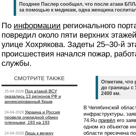
Позднее Паслер сообщил, что после атаки БПЛ
за помощью к медикам, одна женщина госпита
По
информации
регионального порт
повредил около пяти верхних этажей
улице Хохрякова. Задеты 25–30-й эт
происшествия начался пожар, работ
службы.
СМОТРИТЕ ТАКЖЕ
Отметим, что 
до границы с 
Под атакой ВСУ
25-04-2026
2400 км.
оказались 13 регионов РФ и
аннексированный Крым
В Челябинской облас
Украина и Россия
24-04-2026
инфраструктуры, заяв
провели очередной обмен
74.Ru
привёл
его зая
пленными; 193 на 193
одном из объектов и
области пресечена по
Лишь к вечеру
24-04-2026