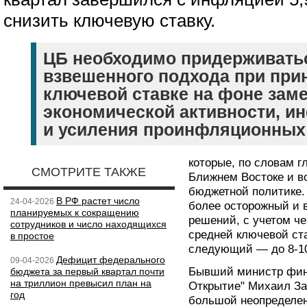
снизить ключевую ставку.
ЦБ необходимо придерживатьс
взвешенного подхода при при
ключевой ставке на фоне зам
экономической активности, и
и усиления проинфляционных 
которые, по словам г
СМОТРИТЕ ТАКЖЕ
Ближнем Востоке и 
бюджетной политике. 
В РФ растет число
24-04-2026
более осторожный и 
планируемых к сокращению
решений, с учетом че
сотрудников и число находящихся
средней ключевой ста
в простое
следующий — до 8-10
Дефицит федерального
09-04-2026
Бывший министр фина
бюджета за первый квартал почти
на триллион превысил план на
Открытие" Михаил За
год
большой неопределен