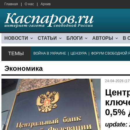
Главная
|
О нас
|
Архив
НОВОСТИ
СТАТЬИ
БЛОГИ
АВТОРЫ
В 
ТЕМЫ
ВОЙНА В УКРАИНЕ
|
ЦЕНЗУРА
|
ФОРУМ СВОБОДНОЙ 
Экономика
24-04-2026 (17
Цент
ключ
0,5% 
update: 