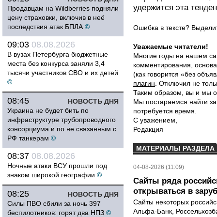
удержится эта тенден
Продавцам на Wildberries подняли
цену страховки, включив в неё
последствия атак БПЛА
©
Ошибка в тексте? Выдел
09:03
08.08.2026
Уважаемые читатели!
В вузах Петербурга бюджетные
Многие годы на нашем са
места без конкурса заняли 3,4
комментирования, основа
тысячи участников СВО и их детей
(как говорится «без объ
©
плагин
. Отключил не толь
Таким образом, вы и мы о
08:45
НОВОСТЬ ДНЯ
Мы постараемся найти за
Украина не будет бить по
потребуется время.
инфраструктуре трубопроводного
С уважением,
консорциума и по не связанным с
Редакция
РФ танкерам
©
МАТЕРИАЛЫ РАЗДЕЛА
08:37
08.08.2026
Ночные атаки ВСУ прошли под
04-08-2026 (11:09)
знаком широкой географии
©
Сайты ряда российс
открываться в зару
08:25
НОВОСТЬ ДНЯ
Сайты некоторых российск
Силы ПВО сбили за ночь 397
Альфа-Банк, Россельхозба
беспилотников: горят два НПЗ
©