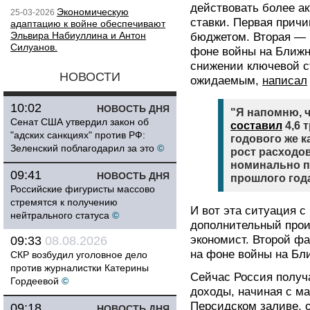
действовать более а
Экономическую
25-03-2026
ставки. Первая прич
адаптацию к войне обеспечивают
Эльвира Набиуллина и Антон
бюджетом. Вторая — 
Силуанов.
фоне войны на Ближн
снижении ключевой ст
НОВОСТИ
ожидаемым,
написал
10:02
НОВОСТЬ ДНЯ
"Я напомню, ч
Сенат США утвердил закон об
составил
4,6 
"адских санкциях" против РФ:
годового же к
Зеленский поблагодарил за это
©
рост расходо
номинально п
09:41
НОВОСТЬ ДНЯ
прошлого год
Российские фигуристы массово
стремятся к получению
И вот эта ситуация с
нейтрального статуса
©
дополнительный про
экономист. Второй ф
09:33
08.08.2026
на фоне войны на Бл
СКР возбудил уголовное дело
против журналистки Катерины
Сейчас Россия получ
Гордеевой
©
доходы, начиная с ма
Персидском заливе, о
09:18
НОВОСТЬ ДНЯ