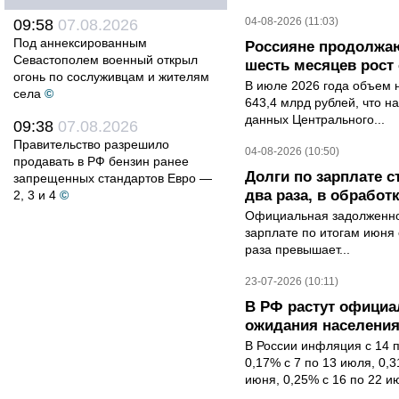
04-08-2026 (11:03)
09:58
07.08.2026
Под аннексированным
Россияне продолжаю
Севастополем военный открыл
шесть месяцев рост 
огонь по сослуживцам и жителям
В июле 2026 года объем 
села
©
643,4 млрд рублей, что н
данных Центрального...
09:38
07.08.2026
Правительство разрешило
04-08-2026 (10:50)
продавать в РФ бензин ранее
Долги по зарплате 
запрещенных стандартов Евро —
два раза, в обработк
2, 3 и 4
©
Официальная задолженнос
зарплате по итогам июня 
раза превышает...
23-07-2026 (10:11)
В РФ растут офици
ожидания населени
В России инфляция с 14 
0,17% с 7 по 13 июля, 0,
июня, 0,25% с 16 по 22 ию