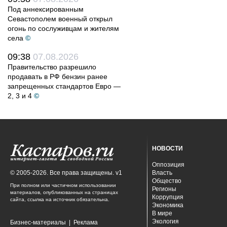
Под аннексированным
Севастополем военный открыл
огонь по сослуживцам и жителям
села
©
09:38
07.08.2026
Правительство разрешило
продавать в РФ бензин ранее
запрещенных стандартов Евро —
2, 3 и 4
©
НОВОСТИ
Оппозиция
© 2005-2026. Все права защищены. v1
Власть
Общество
При полном или частичном использовании
Регионы
материалов, опубликованных на страницах
Коррупция
сайта, ссылка на источник обязательна.
Экономика
В мире
Экология
Бизнес-материалы
|
Реклама