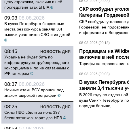
08-08-2026 (09:33)
цену страховки, включив в неё
последствия атак БПЛА
©
СКР возбудил уголо
Катерины Гордеево
09:03
08.08.2026
СКР возбудил уголовное 
В вузах Петербурга бюджетные
Гордеевой, её подозрева
места без конкурса заняли 3,4
информации о Вооруженн
тысячи участников СВО и их детей
©
08-08-2026 (09:18)
08:45
Продавцам на Wildbe
НОВОСТЬ ДНЯ
включив в неё посл
Украина не будет бить по
инфраструктуре трубопроводного
Тарифы на страхование то
консорциума и по не связанным с
РФ танкерам
©
08-08-2026 (09:03)
В вузах Петербурга
08:37
08.08.2026
заняли 3,4 тысячи у
Ночные атаки ВСУ прошли под
В 2026 году по отдельной
знаком широкой географии
©
вузы Санкт-Петербурга по
порядок больше,...
08:25
НОВОСТЬ ДНЯ
Силы ПВО сбили за ночь 397
беспилотников: горят два НПЗ
©
09:58
07.08.2026