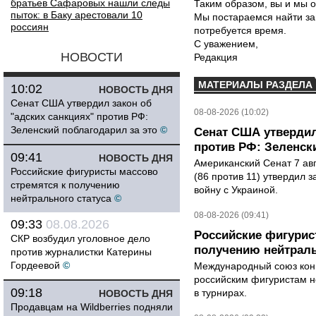
братьев Сафаровых нашли следы
Таким образом, вы и мы о
пыток: в Баку арестовали 10
Мы постараемся найти за
россиян
потребуется время.
С уважением,
НОВОСТИ
Редакция
МАТЕРИАЛЫ РАЗДЕЛА
10:02
НОВОСТЬ ДНЯ
Сенат США утвердил закон об
08-08-2026 (10:02)
"адских санкциях" против РФ:
Зеленский поблагодарил за это
©
Сенат США утвердил
против РФ: Зеленск
09:41
НОВОСТЬ ДНЯ
Американский Сенат 7 ав
Российские фигуристы массово
(86 против 11) утвердил з
стремятся к получению
войну с Украиной.
нейтрального статуса
©
08-08-2026 (09:41)
09:33
08.08.2026
Российские фигурис
СКР возбудил уголовное дело
получению нейтраль
против журналистки Катерины
Гордеевой
©
Международный союз конь
российским фигуристам н
09:18
в турнирах.
НОВОСТЬ ДНЯ
Продавцам на Wildberries подняли