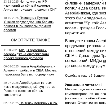
Не получив от РФ
23-12-2025
силовики задержали 
извинений за сбитый самолет,
погибли два брата. И
Алиев не приехал на саммит СНГ
Азербайджан, где эк
Помощник Путина
этого были задержаны
10-10-2025
Ушаков подтвердил, что Кремль
агентства "Sputnik А
решает в РФ вопросы громких
восемь граждан Росси
арестов
наркотиков.
СМОТРИТЕ ТАКЖЕ
В августе главы Азе
продемонстрировали 
МИДы Армении и
11-08-2025
отношений между ними
Азербайджана опубликовали
США с Дональдом Тра
проект мирного договора
соглашений. МИДы
о
договора между двум
Главы Азербайджана и
06-08-2025
Армении прибыли в США, Москва
перестала быть их посредником
Ошибка в тексте? Выдел
Азербайджан готовит
20-07-2025
Уважаемые читатели!
иск в международный суд против
Многие годы на нашем са
России в связи со сбитым
комментирования, основа
самолетом
(как говорится «без объ
плагин
. Отключил не толь
На телах погибших в РФ
02-07-2025