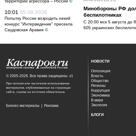
06-08-2026 (09:13)
территории агрессора – России
©
Минобороны РФ дол
10:01
05.08.2026
беспилотниках
Попытку России возродить некий
С 20:00 мск 5 августа до
конкурс "Интервидение" пресекла
605 украинских беспилот
Саудовская Аравия
©
НОВОСТИ
Оппозиция
© 2005-2026. Все права защищены. v1
Власть
Общество
При полном или частичном использовании
Регионы
материалов, опубликованных на страницах
Коррупция
сайта, ссылка на источник обязательна.
Экономика
В мире
Экология
Бизнес-материалы
|
Реклама
БЛОГИ