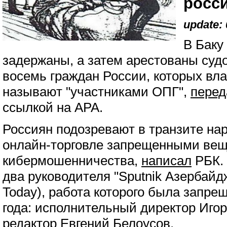
росс
update: 
В Баку
задержаны, а затем арестованы суд
восемь граждан России, которых вл
называют "участниками ОПГ",
перед
ссылкой на APA.
Россиян подозревают в транзите нар
онлайн-торговле запрещенными ве
кибермошенничества,
написал
РБК. 
два руководителя "Sputnik Азербайд
Today), работа которого была запре
года: исполнительный директор Иго
редактор Евгений Белоусов.