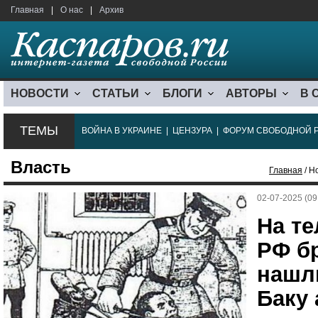
Главная
|
О нас
|
Архив
НОВОСТИ
СТАТЬИ
БЛОГИ
АВТОРЫ
В 
ТЕМЫ
ВОЙНА В УКРАИНЕ
|
ЦЕНЗУРА
|
ФОРУМ СВОБОДНОЙ 
Власть
Главная
/ Н
02-07-2025 (09
На те
РФ б
нашл
Баку 