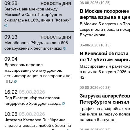
09:28
06-08-2026 (10:35)
НОВОСТЬ ДНЯ
Загрузка авиарейсов между
В Москве похоронен
Москвой и Санкт-Петербургом
жертва взрыва в це
снизилась на 18%, вина в "Коврах"
В Москве 5 августа на Тр
©
секретности прошли похо
Ерусалимова.
09:13
НОВОСТЬ ДНЯ
Минобороны РФ доложило о 605
06-08-2026 (10:13)
обнаруженных беспилотниках
©
В Киевской области 
09:04
по 17 убитым мирн
Ярославль пережил
Массированный ракетно-д
массированную атаку дронов:
в ночь на 5 августа 2026 
есть информация о возгорании на
42.
НПЗ
©
06-08-2026 (09:28)
16:22
05.08.2026
Загрузка авиарейсо
Под Екатеринбургом взорван
Петербургом снизила
гендиректор Уралдронзавода
©
Трафик на авиарейсах ме
10:28
05.08.2026
снизился за первую полов
написал 6 августа...
Читатели Каспаров.Ru: Украина
вправе атаковать любой объект на