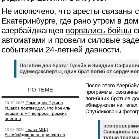
Не исключено, что аресты связаны 
Екатеринбурге, где рано утром в дом
азербайджанцев
ворвались бойцы
с
автоматами и провели силовые заде
событиями 24-летней давности.
Погибли два брата: Гусейн и Зияддин Сафаров
судмедэксперты, один брат погиб от сердечног
После этого Азербай
ПО ТЕМЕ
программы, связанны
погибших братьев до
Помощник Путина
10-10-2025
обнаружили на телах
Ушаков подтвердил, что Кремль
Опубликованы фотогр
решает в РФ вопросы громких
арестов
неопровержим
Глава МВД
13-08-2025
Сафаровы по
Азербайджана не приехал на
тупые травмы