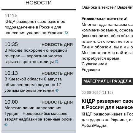
НОВОСТИ
Ошибка в тексте? Выдел
11:15
Уважаемые читатели!
КНДР развернет свое ракетное
Многие годы на нашем са
подразделение в России для
комментирования, основа
нанесения ударов по Украине
©
(как говорится «без объ
плагин
. Отключил не толь
10:35
НОВОСТЬ ДНЯ
Таким образом, вы и мы о
В Москве похоронен очередной
Мы постараемся найти за
генерал — вероятная жертва
потребуется время.
взрыва в центре столицы
©
С уважением,
Редакция
10:13
НОВОСТЬ ДНЯ
В Киевской области 6 августа
МАТЕРИАЛЫ РАЗДЕЛА
объявлен днем траура по 17
убитым мирным жителям
©
06-08-2026 (11:15)
КНДР развернет сво
10:00
НОВОСТЬ ДНЯ
в России для нанесе
Морские линии направления
Турция—Новороссийск массово
КНДР разворачивает в Ро
вводят надбавки за военные риски
для ударов по Украине, 
©
АрбатМедиа.