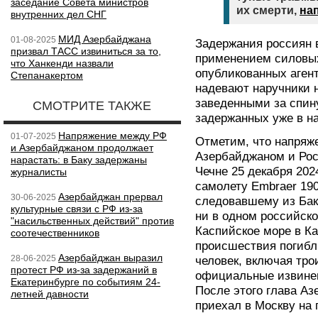
заседание Совета министров
их смерти,
на
внутренних дел СНГ
МИД Азербайджана
01-08-2025
Задержания россиян 
призвал ТАСС извиниться за то,
применением силовых
что Ханкенди назвали
опубликованных агент
Степанакертом
надевают наручники 
заведенными за спину
СМОТРИТЕ ТАКЖЕ
задержанных уже в н
Напряжение между РФ
01-07-2025
Отметим, что напряж
и Азербайджаном продолжает
Азербайджаном и Росс
нарастать: в Баку задержаны
Чечне 25 декабря 202
журналисты
самолету Embraer 19
Азербайджан прервал
30-06-2025
следовавшему из Бак
культурные связи с РФ из-за
ни в одном российско
"насильственных действий" против
Каспийское море в Ка
соотечественников
происшествия погибл
Азербайджан выразил
28-06-2025
человек, включая тро
протест РФ из-за задержаний в
официальные извинен
Екатеринбурге по событиям 24-
После этого глава А
летней давности
приехал в Москву на