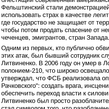
Фельштинский стали демонстрацией 
использовать страх в качестве леги
где государство не защищает от терро
чтобы потом продать спасение от не
чеченцев, эмигрантов, стран Запада
Одним из первых, кто публично обв
этих атак, был бывший сотрудник с
Литвиненко. В 2006 году он умер в 
полонием-210, что широко освеща
утверждал, что ФСБ реализовала оп
Рачковского": создать врага, инсцени
обеспечить переход власти к силов
Литвиненко был просто разоблачител
стал символом того, что разоблачен