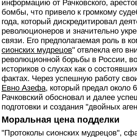
информацию от Рачковского, аресто
бомбы, что привело к громкому суд
года, который дискредитировал деят
революционеров и значительно укр
связи. Его предполагаемая роль в 
сионских мудрецов
" отвлекла его вн
революционной борьбы в России, в
историков о слухах как о состоявши
фактах. Через успешную работу свои
Евно Азефа
, который предал около 
Рачковский обосновал и далее успе
подготовки и создания "двойных аген
Моральная цена подделки
"Протоколы сионских мудрецов", с