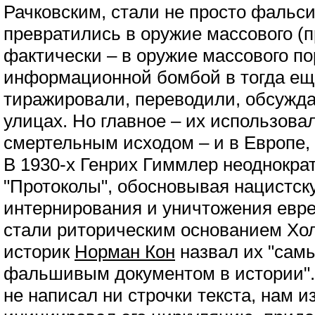
Рачковским, стали не просто фальс
превратились в оружие массового (п
фактически – в оружие массового п
информационной бомбой в тогда еще
тиражировали, переводили, обсужда
улицах. Но главное – их использовал
смертельным исходом – и в Европе,
В 1930-х Генрих Гиммлер неоднокра
"Протоколы", обосновывая нацистск
интернирования и уничтожения евре
стали риторическим основанием Хол
историк
Норман Кон
назвал их "сам
фальшивым документом в истории".
не написал ни строчки текста, нам и