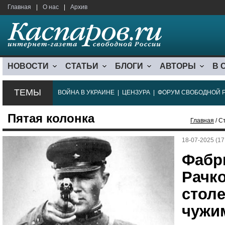
Главная
|
О нас
|
Архив
НОВОСТИ
СТАТЬИ
БЛОГИ
АВТОРЫ
В 
ТЕМЫ
ВОЙНА В УКРАИНЕ
|
ЦЕНЗУРА
|
ФОРУМ СВОБОДНОЙ 
Пятая колонка
Главная
/ С
18-07-2025 (17
Фабр
Рачко
стол
чужи