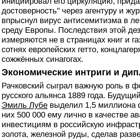
инициировал его циркуляцию, прида
достоверность" через агентуру и жур
впрыснул вирус антисемитизма в л
среду Европы. Последствия этой д
измеряются не в страницах книг и га
сотнях европейских гетто, концлагер
сожжённых синагогах.
Экономические интриги и ди
Рачковский сыграл важную роль в 
русского альянса 1889 года. Будущи
Эмиль Лубе
выделил 1,5 миллиона ф
них 500 000 ему лично в качестве а
инвестициям в российскую инфраст
золота, железной руды, сделав разв