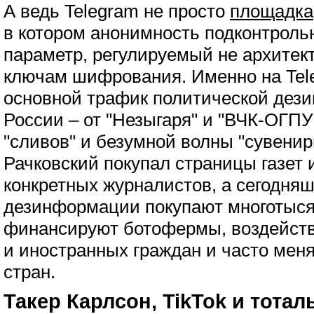
А ведь Telegram не просто
площадка
в котором анонимность подконтрольн
параметр, регулируемый не архитект
ключам шифрования. Именно на Tel
основной трафик политической дез
России – от "Незыгаря" и "ВЧК-ОГП
"сливов" и безумной волны "сувенир
Рачковский покупал страницы газет
конкретных журналистов, а сегодня
дезинформации покупают многотыся
финансируют ботофермы, воздейств
и иностранных граждан и часто мен
стран.
Такер Карлсон, TikTok и тотал