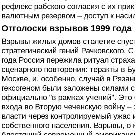
рефлекс рабского согласия с их при
валютным резервом – доступ к наси
Отголоски взрывов 1999 года
Взрывы жилых домов столетие спус
стратегический гений Рачковского. С
года Россия пережила ритуал страх
сценарного повторения: теракты в Бу
Москве, и, особенно, случай в Рязан
гексогеном были заложены силами 
официально "в рамках учений". Это 
входа во Вторую чеченскую войну – 
власти через контролируемый ужас и
собственного населения. Взрывы, о
блестящий современный американс