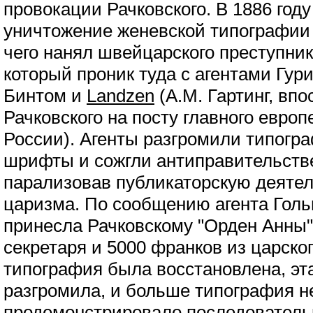
провокации Рачковского. В 1886 году
уничтожение женевской типографии 
чего нанял швейцарского преступни
который проник туда с агентами Гу
Бинтом и
Landzen
(А.М. Гартинг, вп
Рачковского на посту главного европ
России). Агенты разгромили типогр
шрифты и сожгли антиправительств
парализовав публикаторскую деятел
царизма. По сообщению агента Голь
принесла Рачковскому "Орден Анны",
секретаря и 5000 франков из царско
типография была восстановлена, эта
разгромила, и больше типография н
продемонстрировало последовательн