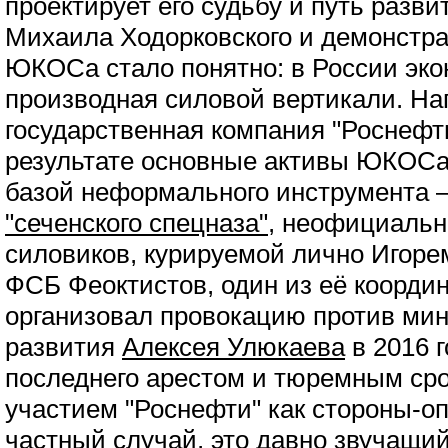
проектирует его судьбу и путь разви
Михаила Ходорковского и демонстра
ЮКОСа стало понятно: в России эко
производная силовой вертикали. На
государственная компания "Роснефт
результате основные активы ЮКОСа
базой неформального инструмента –
"сеченского спецназа"
, неофициальн
силовиков, курируемой лично Игоре
ФСБ Феоктистов, один из её коорди
организовал провокацию против мин
развития
Алексея Улюкаева
в 2016 
последнего арестом и тюремным ср
участием "Роснефти" как стороны-оп
частный случай, это давно звучащий