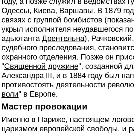
году, а позже служил в ведомствах г
Одессы, Киева, Варшавы. В 1879 го
связях с группой бомбистов (показа
укрыл исполнителя неудавшегося по
адьютанта
Дрентельна
), Рачковский
судебного преследования, станови
охранного отделения. Позже он прис
"
Священной дружине
", созданной д
Александра III, и в 1884 году был н
противостоять деятельности револю
воли
" в Европе.
Мастер провокации
Именно в Париже, настоящем логов
царизмом европейской свободы, и р