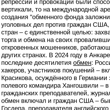
репрессии и провокации были спос
вертикали, то на международной ар
создания "обменного фонда заложни
уголовных дел против граждан США,
стран – с единственной целью: захв
торга и обмена на своих проваливши
откровенных мошенников, работающи
других странах. В 2024 году в Анка
последние десятилетия
обмен
: Росс
хакеров, участников покушений – в
Красикова, осуждённого в Германии 
полевого командира Хангошвили – в
гражданских преподавателей, журн
обмен включал и граждан США – бы
Госдепа, преподавателя английского