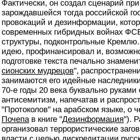
Фактически, он создал сценарий пр
зарождавшейся тогда российской го
провокаций и дезинформации, котор
современных гибридных войнах ФСБ
структуры, подконтрольные Кремлю.
идею, профинансировал и, возможно
подготовке текста печально знамени
сионских мудрецов
", распространен
занимаются его идейные наследники 
70-е годы 20 века буквально руками
антисемитизм, напечатав и распрос
"Протоколов" на арабском языке, о 
Почепа
в книге "
Дезинформация
"). 
организовал террористические заго
власти с целью дискредитации русс