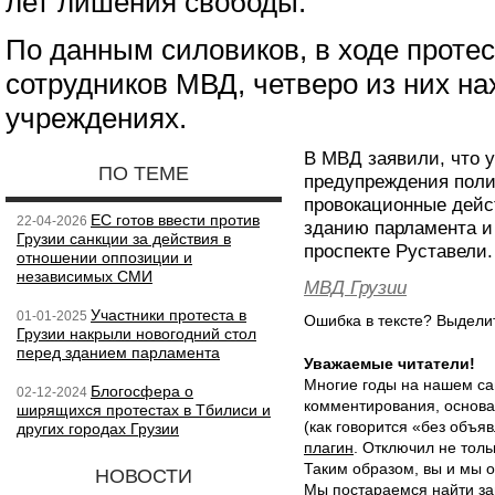
лет лишения свободы.
По данным силовиков, в ходе протес
сотрудников МВД, четверо из них на
учреждениях.
В МВД заявили, что у
ПО ТЕМЕ
предупреждения поли
провокационные дейс
ЕС готов ввести против
22-04-2026
зданию парламента и
Грузии санкции за действия в
проспекте Руставели.
отношении оппозиции и
независимых СМИ
МВД Грузии
Участники протеста в
01-01-2025
Ошибка в тексте? Выдел
Грузии накрыли новогодний стол
перед зданием парламента
Уважаемые читатели!
Многие годы на нашем са
Блогосфера о
02-12-2024
комментирования, основа
ширящихся протестах в Тбилиси и
(как говорится «без объ
других городах Грузии
плагин
. Отключил не толь
Таким образом, вы и мы о
НОВОСТИ
Мы постараемся найти за