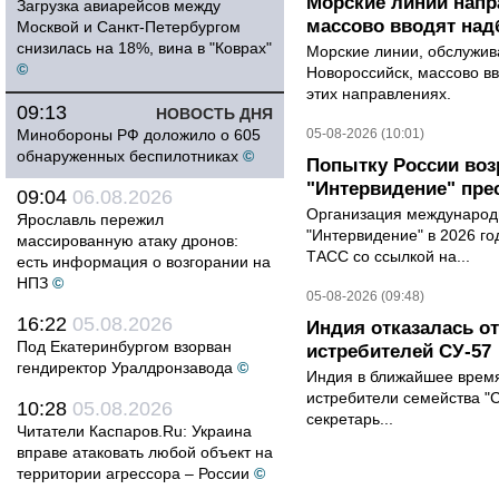
Морские линии нап
Загрузка авиарейсов между
массово вводят над
Москвой и Санкт-Петербургом
снизилась на 18%, вина в "Коврах"
Морские линии, обслужи
©
Новороссийск, массово вв
этих направлениях.
09:13
НОВОСТЬ ДНЯ
Минобороны РФ доложило о 605
05-08-2026 (10:01)
обнаруженных беспилотниках
©
Попытку России воз
"Интервидение" пре
09:04
06.08.2026
Организация международн
Ярославль пережил
"Интервидение" в 2026 го
массированную атаку дронов:
ТАСС со ссылкой на...
есть информация о возгорании на
НПЗ
©
05-08-2026 (09:48)
16:22
05.08.2026
Индия отказалась о
Под Екатеринбургом взорван
истребителей СУ-57
гендиректор Уралдронзавода
©
Индия в ближайшее время
истребители семейства "С
10:28
05.08.2026
секретарь...
Читатели Каспаров.Ru: Украина
вправе атаковать любой объект на
территории агрессора – России
©