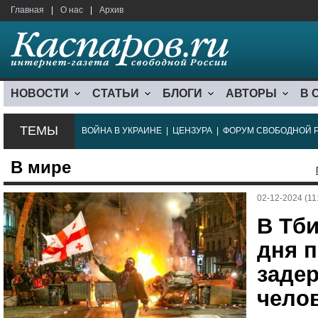
Главная
|
О нас
|
Архив
НОВОСТИ
СТАТЬИ
БЛОГИ
АВТОРЫ
В 
ТЕМЫ
ВОЙНА В УКРАИНЕ
|
ЦЕНЗУРА
|
ФОРУМ СВОБОДНОЙ 
В мире
02-12-2024 (11
В Тби
дня 
задер
чело