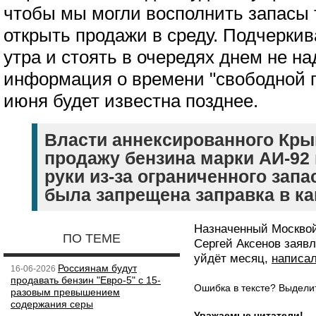
чтобы мы могли восполнить запасы 
открыть продажи в среду. Подчеркив
утра и стоять в очередях днем не на
информация о времени "свободной 
июня будет известна позднее.
Власти аннексированного Кры
продажу бензина марки АИ-92 
руки из-за ограниченного запа
была запрещена заправка в ка
Назначенный Москвой
ПО ТЕМЕ
Сергей Аксенов заяв
уйдёт месяц,
написа
Россиянам будут
16-06-2026
продавать бензин "Евро-5" с 15-
Ошибка в тексте? Выдел
разовым превышением
содержания серы
Уважаемые читатели!