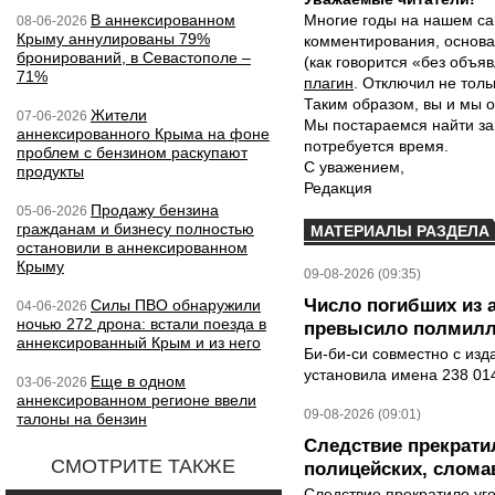
В аннексированном
Многие годы на нашем са
08-06-2026
Крыму аннулированы 79%
комментирования, основа
бронирований, в Севастополе –
(как говорится «без объ
71%
плагин
. Отключил не толь
Таким образом, вы и мы о
Жители
07-06-2026
Мы постараемся найти за
аннексированного Крыма на фоне
потребуется время.
проблем с бензином раскупают
С уважением,
продукты
Редакция
Продажу бензина
05-06-2026
гражданам и бизнесу полностью
МАТЕРИАЛЫ РАЗДЕЛА
остановили в аннексированном
Крыму
09-08-2026 (09:35)
Число погибших из 
Силы ПВО обнаружили
04-06-2026
ночью 272 дрона: встали поезда в
превысило полмилл
аннексированный Крым и из него
Би-би-си совместно с из
установила имена 238 014
Еще в одном
03-06-2026
аннексированном регионе ввели
09-08-2026 (09:01)
талоны на бензин
Следствие прекрати
СМОТРИТЕ ТАКЖЕ
полицейских, слома
Следствие прекратило уг