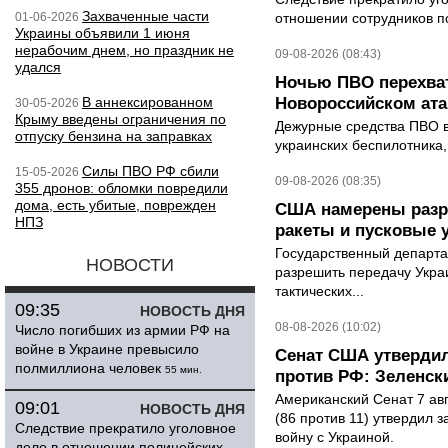
Захваченные части
01-06-2026
отношении сотрудников п
Украины объявили 1 июня
нерабочим днем, но праздник не
09-08-2026 (08:43)
удался
Ночью ПВО перехват
В аннексированном
Новороссийском ата
30-05-2026
Крыму введены ограничения по
Дежурные средства ПВО в 
отпуску бензина на заправках
украинских беспилотника
Силы ПВО РФ сбили
15-05-2026
09-08-2026 (08:35)
355 дронов: обломки повредили
дома, есть убитые, поврежден
США намерены разре
НПЗ
ракеты и пусковые 
Государственный департ
НОВОСТИ
разрешить передачу Украи
тактических...
09:35
НОВОСТЬ ДНЯ
08-08-2026 (10:02)
Число погибших из армии РФ на
войне в Украине превысило
Сенат США утвердил
полмиллиона человек
55 мин.
против РФ: Зеленск
Американский Сенат 7 ав
09:01
НОВОСТЬ ДНЯ
(86 против 11) утвердил з
Следствие прекратило уголовное
войну с Украиной.
дело в отношении полицейских,