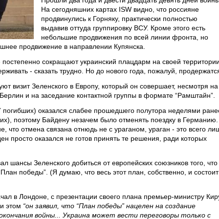
Прошли два года и двести двадцать девять дней войны
На сегодняшних картах ISW видно, что россияне
продвинулись к Горняку, практически полностью
выдавив оттуда группировку ВСУ. Кроме этого есть
небольшие продвижения по всей линии фронта, но
шнее продвижение в направлении Купянска.
 постепенно сокращают украинский плацдарм на своей территории
рживать - сказать трудно. Но до нового года, пожалуй, продержатс
ют визит Зеленского в Европу, который он совершает, несмотря на
 Берлин и на заседание контактной группы в формате “Рамштайн”.
 (7 погибших) оказался слабее прошедшего полутора неделями ране
ших), поэтому Байдену незачем было отменять поездку в Германию.
, что отмена связана отнюдь не с ураганом, ураган - это всего ли
ден просто оказался не готов принять те решения, ради которых
ал шансы Зеленского добиться от европейских союзников того, что
. “План победы”. (Я думаю, что весь этот план, собственно, и состоит
ачал в Лондоне, с презентации своего плана премьер-министру Кир
ри этом
“он заявил, что “План победы” нацелен на создание
 окончания войны... Украина может вести переговоры только с