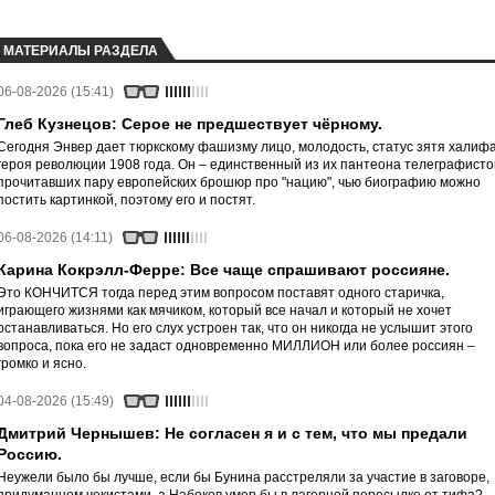
МАТЕРИАЛЫ РАЗДЕЛА
06-08-2026 (15:41)
Глеб Кузнецов: Серое не предшествует чёрному.
Сегодня Энвер дает тюркскому фашизму лицо, молодость, статус зятя халифа
героя революции 1908 года. Он – единственный из их пантеона телеграфисто
прочитавших пару европейских брошюр про "нацию", чью биографию можно
постить картинкой, поэтому его и постят.
06-08-2026 (14:11)
Карина Кокрэлл-Ферре: Все чаще спрашивают россияне.
Это КОНЧИТСЯ тогда перед этим вопросом поставят одного старичка,
играющего жизнями как мячиком, который все начал и который не хочет
останавливаться. Но его слух устроен так, что он никогда не услышит этого
вопроса, пока его не задаст одновременно МИЛЛИОН или более россиян –
громко и ясно.
04-08-2026 (15:49)
Дмитрий Чернышев: Не согласен я и с тем, что мы предали
Россию.
Неужели было бы лучше, если бы Бунина расстреляли за участие в заговоре,