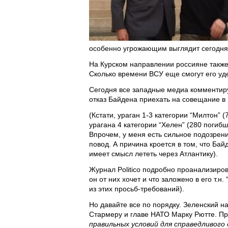
особенно угрожающим выглядит сегодня
На Курском направлении россияне также
Сколько времени ВСУ еще смогут его уде
Сегодня все западные медиа комментиру
отказ Байдена приехать на совещание в
(Кстати, ураган 1-3 категории “Милтон”
урагана 4 категории “Хелен” (280 погиб
Впрочем, у меня есть сильное подозрение
повод. А причина кроется в том, что Бай
имеет смысл лететь через Атлантику).
Журнал Politico подробно проанализиров
он от них хочет и что заложено в его т.н
из этих просьб-требований).
Но давайте все по порядку. Зеленский н
Стармеру и главе НАТО Марку Рютте. П
правильных условий для справедливого