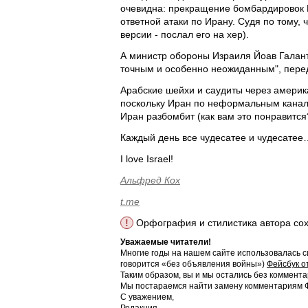
очевидна: прекращение бомбардировок Б
ответной атаки по Ирану. Судя по тому, 
версии - послал его на хер).
А министр обороны Израиля Йоав Галант
точным и особенно неожиданным", переда
Арабские шейхи и саудиты через амери
поскольку Иран по неформальным каналам
Иран разбомбит (как вам это понравитс
Каждый день все чудесатее и чудесатее
I love Israel!
Альфред Кох
t.me
!
Орфография и стилистика автора со
Уважаемые читатели!
Многие годы на нашем сайте использовалась с
говорится «без объявления войны»)
Фейсбук о
Таким образом, вы и мы остались без коммента
Мы постараемся найти замену комментариям Фе
С уважением,