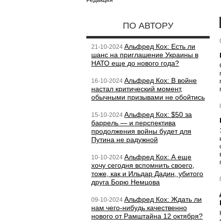
Редакция
ПО АВТОРУ
Альфред Кох: Есть ли
21-10-2024
шанс на приглашение Украины в
НАТО еще до нового года?
Альфред Кох: В войне
16-10-2024
настал критический момент,
обычными призывами не обойтись
Альфред Кох: $50 за
15-10-2024
баррель — и перспектива
продолжения войны будет для
Путина не радужной
Альфред Кох: А еще
10-10-2024
хочу сегодня вспомнить своего,
тоже, как и Ильдар Дадин, убитого
друга Борю Немцова
Альфред Кох: Ждать ли
09-10-2024
нам чего-нибудь качественно
нового от Рамштайна 12 октября?