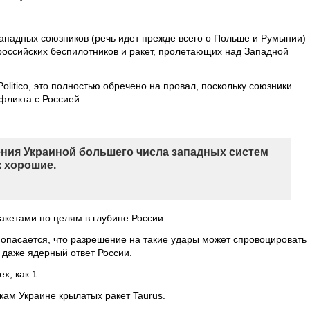
падных союзников (речь идет прежде всего о Польше и Румынии)
оссийских беспилотников и ракет, пролетающих над Западной
litico, это полностью обречено на провал, поскольку союзники
фликта с Россией.
ения Украиной большего числа западных систем
к хорошие.
акетами по целям в глубине России.
 опасается, что разрешение на такие удары может спровоцировать
 даже ядерный ответ России.
х, как 1.
кам Украине крылатых ракет Taurus.