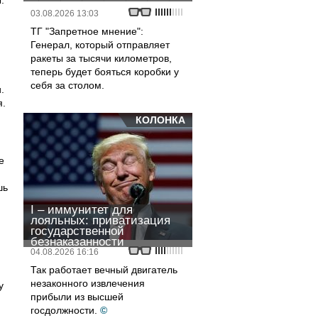
.
03.08.2026 13:03
ТГ "Запретное мнение":
Генерал, который отправляет
ракеты за тысячи километров,
теперь будет бояться коробки у
себя за столом.
.
я.
КОЛОНКА
е
шь
I – иммунитет для
лояльных: приватизация
государственной
безнаказанности
04.08.2026 16:16
Так работает вечный двигатель
незаконного извлечения
у
прибыли из высшей
госдолжности.
©