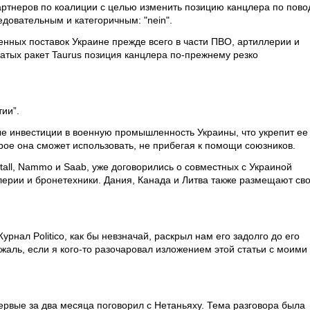
артнеров по коалиции с целью изменить позицию канцлера по пово
едовательным и категоричным: "nein".
енных поставок Украине прежде всего в части ПВО, артиллерии и
атых ракет Taurus позиция канцлера по-прежнему резко
ии”.
ые инвестиции в военную промышленность Украины, что укрепит ее
рое она сможет использовать, не прибегая к помощи союзников.
all, Nammo и Saab, уже договорились о совместных с Украиной
ерии и бронетехники. Дания, Канада и Литва также размещают св
урнал Politico, как бы невзначай, раскрыл нам его задолго до его
аль, если я кого-то разочаровал изложением этой статьи с моими
ервые за два месяца поговорил с Нетаньяху. Тема разговора была