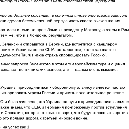
ритории России, если эти цели представляют угрозу для
это отдельные союзники, в конечном итоге это всегда зависит
ки сделал бессмысленной первую часть своего высказывания.
ратился с теми же просьбами к президенту Макрону, а затем в Ри
тем же, что и в Лондоне, результатом.
, Зеленский отправится в Берлин, где встретится с канцлером
ником Украины после США, но также тем, кто отказывается
альности Taurus из-за страха спровоцировать Россию”.
лавных запросов Зеленского в этом его европейским туре и оценил
1 означает почти никаких шансов, а 5 — шансы очень высокие.
 Украины присоединиться к оборонному альянсу является частью
в игнорировать угрозы России и принять положительное решение.
 и было заявлено, что Украина на пути к присоединению к альянс
 также знаем, что США и Германия по-прежнему против вступления
 и Словакия, которые открыто говорят, что будут голосовать против
 это прямая дорога к третьей мировой войне.
 на успех как 1.