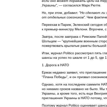
если оно может поражать цели на тер
Украины"
, — согласился Марк Рютте.
Но, при этом, добавил:
"Но сделают ли 
от отдельных союзников".
Чем фактичес
Переехав в Париж, Зеленский сегодня об
к премьер-министру Мелони. Впрочем, с 
Завтра, после завтрака с Римским Папой
Шольцем — “крупнейшим военным сторон
пожертвовать крылатые ракеты большой д
Итак, журнал Politico рассмотрел пять г
шансы на успех по шкале от 1 до 5, где 
1. Дорога в НАТО
Ермак недавно заявил, что приглашение
“Плана Победы”, и он призвал союзнико
Однако, хотя на последнем саммите НАТО
но никаких сроков названо не было. Мы
Украины, а кроме того, есть еще Венгрия
приглашения Украины в НАТО потому, что
Поэтому журнал Politico оценивает шансы