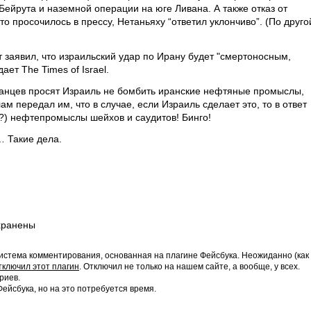
ейрута и наземной операции на юге Ливана. А также отказ от
что просочилось в прессу, Нетаньяху “ответил уклончиво”. (По друго
 заявил, что израильский удар по Ирану будет "смертоносным,
ет The Times of Israel.
канцев просят Израиль не бомбить иранские нефтяные промыслы,
 передал им, что в случае, если Израиль сделает это, то в ответ
я?) нефтепромыслы шейхов и саудитов! Бинго!
… Такие дела.
хранены
истема комментирования, основанная на плагине Фейсбука. Неожиданно (как
тключил этот плагин
. Отключил не только на нашем сайте, а вообще, у всех.
риев.
йсбука, но на это потребуется время.