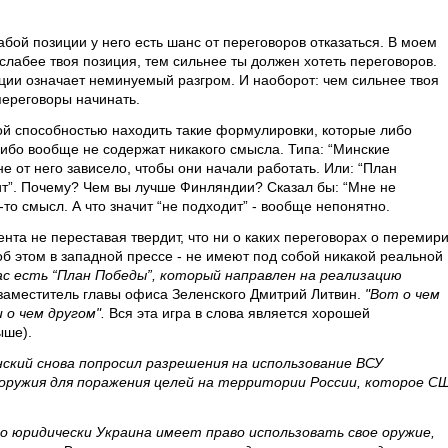
абой позиции у него есть шанс от переговоров отказаться. В моем
слабее твоя позиция, тем сильнее ты должен хотеть переговоров.
иции означает неминуемый разгром. И наоборот: чем сильнее твоя
переговоры начинать.
й способностью находить такие формулировки, которые либо
либо вообще не содержат никакого смысла. Типа: “Минские
не от него зависело, чтобы они начали работать. Или: “План
т”. Почему? Чем вы лучше Финляндии? Сказал бы: “Мне не
й-то смысл. А что значит “не подходит” - вообще непонятно.
нта не переставая твердит, что ни о каких переговорах о перемир
 об этом в западной прессе - не имеют под собой никакой реальной
нас есть “План Победы”, который направлен на реализацию
 заместитель главы офиса Зеленского Дмитрий Литвин.
"Вот о чем
 о чем другом".
Вся эта игра в слова является хорошей
ыше).
ский снова попросил разрешения на использование ВСУ
оружия для поражения целей на территории России, которое С
о юридически Украина имеет право использовать свое оружие,