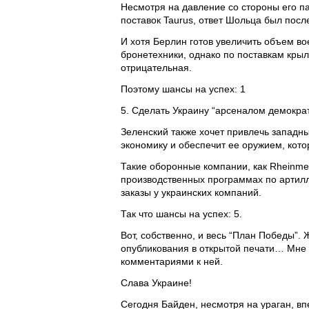
Несмотря на давление со стороны его п
поставок Taurus, ответ Шольца был посл
И хотя Берлин готов увеличить объем во
бронетехники, однако по поставкам крыл
отрицательная.
Поэтому шансы на успех: 1
5. Сделать Украину “арсеналом демократ
Зеленский также хочет привлечь западн
экономику и обеспечит ее оружием, кото
Такие оборонные компании, как Rheinmet
производственных программах по артилл
заказы у украинских компаний.
Так что шансы на успех: 5.
Вот, собственно, и весь “План Победы”. Ж
опубликования в открытой печати… Мне ж
комментариями к ней.
Слава Украине!
Сегодня Байден, несмотря на ураган, вп