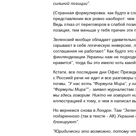
сильной позиции".
(Странная формулировка: как будто в сл
представлении все ровно наоборот: чем 
Ведь отказ от переговоров в слабой поз
позиция, тем меньше у тебя причин эти 
Зеленский вообще обладает удивительно
скрывают в себе логическую инверсию, 
соглашения не работают.” Как будто это 
финляндизации Украины нам не подходи
нравится”, тогда бы это имело хоть како
Кстати, все последние дни Офис Президе
с Россией речи не идет и все разговоры
почвы.
"У нас есть “Формула Мира”, у 
“Формулы Мира""
,- заявил журналистам
мы здесь говорим. Никто не говорит ни
иллюстрацией к тому, о чем я написал в
Но вернемся снова в Лондон. Там
“Зелен
подаренного
(так в тексте - АК)
Украине 
блокируют”.
"Юридически это возможно, потому чт