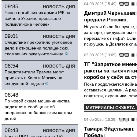
04-08-2026 (15:49)
09:35
НОВОСТЬ ДНЯ
Число погибших из армии РФ на
Дмитрий Чернышев: 
войне в Украине превысило
предали Россию.
полмиллиона человек
Неужели было бы лучше, 
заговоре, придуманном че
09:01
НОВОСТЬ ДНЯ
пересылке от тифа? Если
Следствие прекратило уголовное
психушке, а Довлатов спи
дело в отношении полицейских,
сломавших руку учительнице
©
03-08-2026 (13:09)
ТГ "Запретное мнени
08:54
НОВОСТЬ ДНЯ
ракеты за тысячи ки
Представители Трампа могут
коробки у себя за с
приехать в Киев и Москву на
следующей неделе
©
Пока продолжается война
оставаться целями. А ряд
08:48
водители, охранники, оф
По новой схеме мошенничества
родителям сообщают об
МАТЕРИАЛЫ СЮЖЕТА
операциях по банковским картам
детей
04-05-2025 (18:39)
Тамара Эйдельман: 
08:43
НОВОСТЬ ДНЯ
Победы
Ночью ПВО перехватила 153