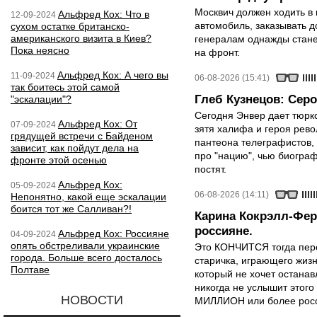
Москвич должен ходить в 
Альфред Кох: Что в
12-09-2024
автомобиль, заказывать д
сухом остатке британско-
американского визита в Киев?
генералам однажды стане
Пока неясно
на фронт.
Альфред Кох: А чего вы
11-09-2024
06-08-2026 (15:41)
так боитесь этой самой
Глеб Кузнецов: Серо
"эскалации"?
Сегодня Энвер дает тюрк
Альфред Кох: От
07-09-2024
зятя халифа и героя рево
грядущей встречи с Байденом
пантеона телеграфистов,
зависит, как пойдут дела на
про "нацию", чью биограф
фронте этой осенью
постят.
Альфред Кох:
05-09-2024
06-08-2026 (14:11)
Непонятно, какой еще эскалации
боится тот же Салливан?!
Карина Кокрэлл-Фер
россияне.
Альфред Кох: Россияне
04-09-2024
опять обстреливали украинские
Это КОНЧИТСЯ тогда пере
города. Больше всего досталось
старичка, играющего жизн
Полтаве
который не хочет останавл
никогда не услышит этого
НОВОСТИ
МИЛЛИОН или более росси