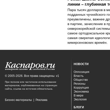
линии – глубинная 
Пара тысяч долларов в м
подданных чучхейского го
преувеличены, важнее др
в партию, зачисление в 
северокорейской системы
самое ортодоксальное кр
самая свирепая идеология
кимирсеновских времён.
НОВОСТИ
Оппозиция
© 2005-2026. Все права защищены. v1
Власть
Общество
При полном или частичном использовании
Регионы
материалов, опубликованных на страницах
Коррупция
сайта, ссылка на источник обязательна.
Экономика
В мире
Экология
Бизнес-материалы
|
Реклама
БЛОГИ