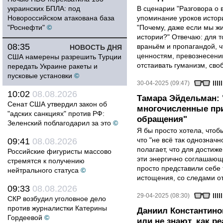
украинских БПЛА: под
В сценарии "Разговора о 
Новороссийском атакована база
упоминание уроков истори
"Роснефти"
©
"Почему, даже если мы ж
истории?" Отвечаю: для т
08:35
враньём и пропагандой, 
НОВОСТЬ ДНЯ
ценностям, превознесени
США намерены разрешить Турции
отстаивать гуманизм, сво
передать Украине ракеты и
пусковые установки
©
30-04-2025 (09:47)
10:02
08.08.2026
Тамара Эйдельман:
Сенат США утвердил закон об
многочисленные при
"адских санкциях" против РФ:
обращения"
Зеленский поблагодарил за это
©
Я бы просто хотела, чтобы
что "не всё так однозначн
09:41
08.08.2026
полагает, что для достиж
Российские фигуристы массово
эти энергично соглашаю
стремятся к получению
просто представили себе
нейтрального статуса
©
истощения, со следами от
09:33
08.08.2026
29-04-2025 (08:30)
СКР возбудил уголовное дело
против журналистки Катерины
Даниил Константино
Гордеевой
©
или не знают, как р