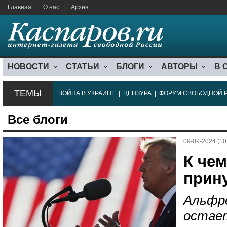
Главная
|
О нас
|
Архив
НОВОСТИ
СТАТЬИ
БЛОГИ
АВТОРЫ
В 
ТЕМЫ
ВОЙНА В УКРАИНЕ
|
ЦЕНЗУРА
|
ФОРУМ СВОБОДНОЙ 
Все блоги
09-09-2024 (10
К чем
прин
Альфре
остае