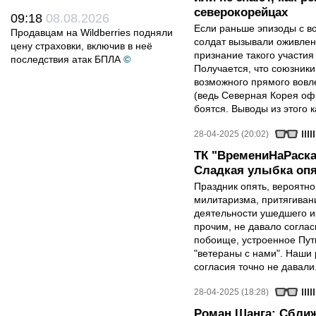
северокорейцах
09:18
08.08.2026
Если раньше эпизоды с в
Продавцам на Wildberries подняли
солдат вызывали оживлен
цену страховки, включив в неё
признание такого участия
последствия атак БПЛА
©
Получается, что союзники 
возможного прямого вовле
(ведь Северная Корея оф
боятся. Выводы из этого 
28-04-2025 (20:02)
ТК "ВремениНаРаска
Сладкая улыбка опя
Праздник опять, вероятн
милитаризма, притягиван
деятельности ушедшего и
прочим, не давало соглас
побоище, устроенное Пут
"ветераны с нами". Наши 
согласия точно не давали
28-04-2025 (18:28)
Роман Шанга: Сближ