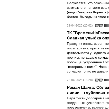
Получается, что союзники 
возможного прямого вовле
(ведь Северная Корея оф
боятся. Выводы из этого 
28-04-2025 (20:02)
ТК "ВремениНаРаска
Сладкая улыбка опя
Праздник опять, вероятн
милитаризма, притягиван
деятельности ушедшего и
прочим, не давало соглас
побоище, устроенное Пут
"ветераны с нами". Наши 
согласия точно не давали
28-04-2025 (18:28)
Роман Шанга: Сближ
линии – глубинная 
Пара тысяч долларов в м
подданных чучхейского го
преувеличены, важнее др