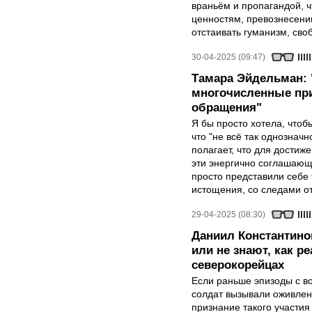
враньём и пропагандой, 
ценностям, превознесени
отстаивать гуманизм, сво
30-04-2025 (09:47)
Тамара Эйдельман:
многочисленные при
обращения"
Я бы просто хотела, чтобы
что "не всё так однозначн
полагает, что для достиж
эти энергично соглашаю
просто представили себе
истощения, со следами от
29-04-2025 (08:30)
Даниил Константино
или не знают, как р
северокорейцах
Если раньше эпизоды с в
солдат вызывали оживлен
признание такого участия