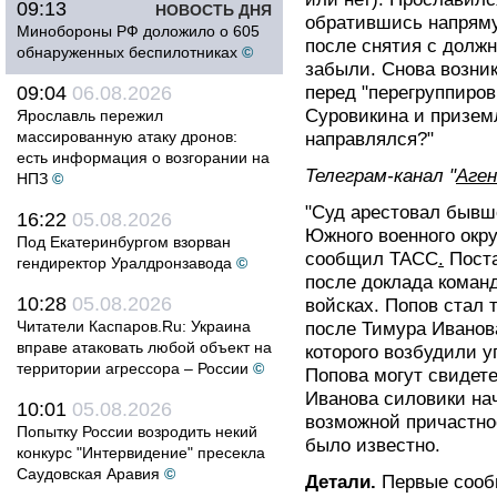
09:13
НОВОСТЬ ДНЯ
обратившись напряму
Минобороны РФ доложило о 605
после снятия с должн
обнаруженных беспилотниках
©
забыли. Снова возник
09:04
06.08.2026
перед "перегруппиро
Суровикина и приземл
Ярославль пережил
массированную атаку дронов:
направлялся?"
есть информация о возгорании на
Телеграм-канал "
Аге
НПЗ
©
"Суд арестовал бывш
16:22
05.08.2026
Южного военного окру
Под Екатеринбургом взорван
сообщил ТАСС
.
Поста
гендиректор Уралдронзавода
©
после доклада коман
10:28
05.08.2026
войсках. Попов стал
Читатели Каспаров.Ru: Украина
после Тимура Иванов
вправе атаковать любой объект на
которого возбудили у
территории агрессора – России
©
Попова могут свидете
Иванова силовики нач
10:01
05.08.2026
возможной причастнос
Попытку России возродить некий
было известно.
конкурс "Интервидение" пресекла
Саудовская Аравия
©
Детали.
Первые сооб