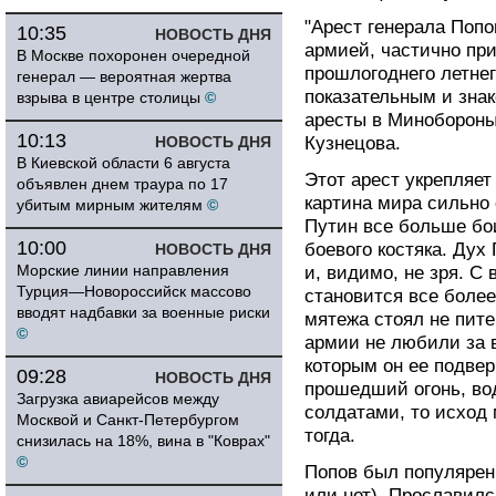
"Арест генерала Поп
10:35
НОВОСТЬ ДНЯ
армией, частично пр
В Москве похоронен очередной
прошлогоднего летнег
генерал — вероятная жертва
показательным и зна
взрыва в центре столицы
©
аресты в Минобороны
10:13
НОВОСТЬ ДНЯ
Кузнецова.
В Киевской области 6 августа
Этот арест укрепляет
объявлен днем траура по 17
картина мира сильно 
убитым мирным жителям
©
Путин все больше бои
10:00
боевого костяка. Дух
НОВОСТЬ ДНЯ
Морские линии направления
и, видимо, не зря. С
Турция—Новороссийск массово
становится все более
вводят надбавки за военные риски
мятежа стоял не пите
©
армии не любили за 
которым он ее подвер
09:28
НОВОСТЬ ДНЯ
прошедший огонь, во
Загрузка авиарейсов между
солдатами, то исход
Москвой и Санкт-Петербургом
тогда.
снизилась на 18%, вина в "Коврах"
©
Попов был популярен
или нет). Прославил