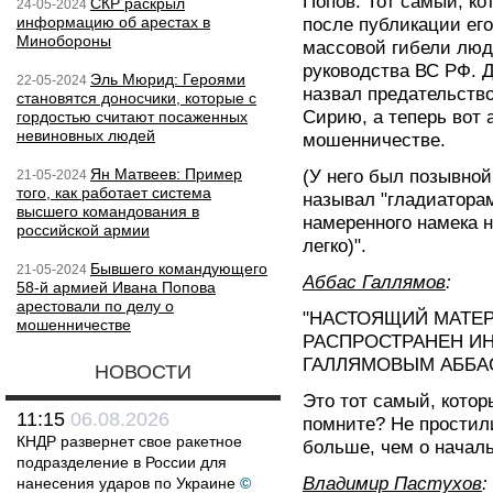
Попов. Тот самый, ко
СКР раскрыл
24-05-2024
информацию об арестах в
после публикации его
Минобороны
массовой гибели люд
руководства ВС РФ. 
Эль Мюрид: Героями
22-05-2024
назвал предательство
становятся доносчики, которые с
Сирию, а теперь вот 
гордостью считают посаженных
невиновных людей
мошенничестве.
Ян Матвеев: Пример
(У него был позывной
21-05-2024
того, как работает система
называл "гладиатора
высшего командования в
намеренного намека н
российской армии
легко)".
Бывшего командующего
21-05-2024
Аббас Галлямов
:
58-й армией Ивана Попова
арестовали по делу о
"НАСТОЯЩИЙ МАТЕР
мошенничестве
РАСПРОСТРАНЕН И
ГАЛЛЯМОВЫМ АББА
НОВОСТИ
Это тот самый, котор
11:15
06.08.2026
помните? Не простили
КНДР развернет свое ракетное
больше, чем о началь
подразделение в России для
Владимир Пастухов
:
нанесения ударов по Украине
©