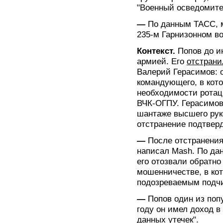
"Военный осведомите
—
По данным ТАСС, 
235-м Гарнизонном во
Контекст.
Попов до и
армией. Его
отстрани
Валерий Герасимов: 
командующего, в кото
необходимости ротац
ВЧК-ОГПУ. Герасимов
шантаже высшего рук
отстранение подтвер
—
После отстранения
написал Mash. По дан
его отозвали обратно
мошенничестве, в ко
подозреваемым подч
—
Попов один из поп
году он имел доход в
данных утечек".