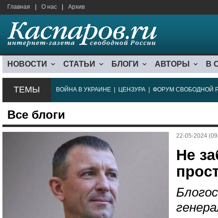
Главная
|
О нас
|
Архив
НОВОСТИ
СТАТЬИ
БЛОГИ
АВТОРЫ
В 
ТЕМЫ
ВОЙНА В УКРАИНЕ
|
ЦЕНЗУРА
|
ФОРУМ СВОБОДНОЙ 
Все блоги
22-05-2024 (09
Не за
прос
Блогос
генера