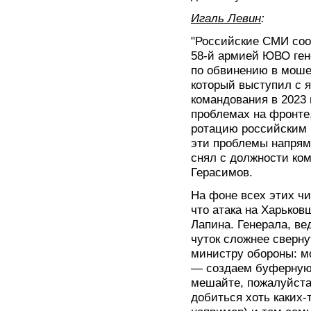
Игаль Левин
:
"Российские СМИ со
58-й армией ЮВО ген
по обвинению в моше
который выступил с я
командования в 2023 
проблемах на фронте,
ротацию российским 
эти проблемы напряму
снял с должности ко
Герасимов.
На фоне всех этих ч
что атака на Харько
Лапина. Генерала, ве
чуток сложнее сверну
министру обороны: м
— создаем буферную з
мешайте, пожалуйста
добиться хоть каких-