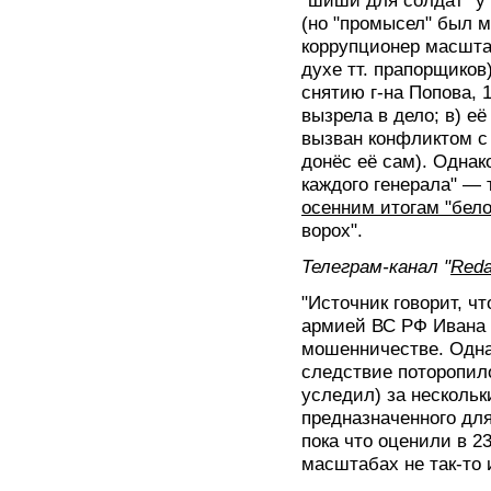
"шиши для солдат" у
(но "промысел" был ме
коррупционер масштаб
духе тт. прапорщиков
снятию г-на Попова, 
вызрела в дело; в) е
вызван конфликтом с 
донёс её сам). Однак
каждого генерала" — 
осенним итогам "бело
ворох".
Телеграм-канал "
Reda
"Источник говорит, ч
армией ВС РФ Ивана 
мошенничестве. Однак
следствие поторопило
уследил) за несколь
предназначенного дл
пока что оценили в 2
масштабах не так-то 