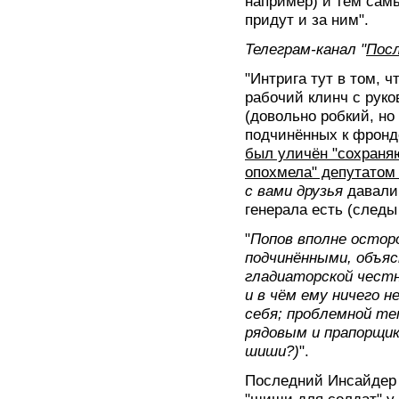
например) и тем сам
придут и за ним".
Телеграм-канал "
Посл
"Интрига тут в том, ч
рабочий клинч с рук
(довольно робкий, но
подчинённых к фронде
был уличён "сохран
опохмела" депутатом
с вами друзья
давали 
генерала есть (след
"
Попов вполне остор
подчинёнными, объяс
гладиаторской чест
и в чём ему ничего н
себя; проблемной те
рядовым и прапорщика
шиши?)
".
Последний Инсайде