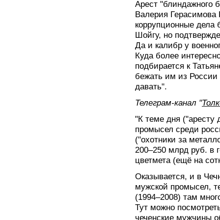
Арест "блиндажного б
Валерия Герасимова 
коррупционные дела
Шойгу, но подтвержде
Да и калибр у военно
Куда более интересно
подбирается к Татьян
бежать им из России 
давать".
Телеграм-канал "
Тол
"К теме дня ("аресту
промысел среди росс
("охотники за метал
200–250 млрд руб. в 
цветмета (ещё на сот
Оказывается, и в Чеч
мужской промысел, т
(1994–2008) там мног
Тут можно посмотреть
чеченские мужчины о