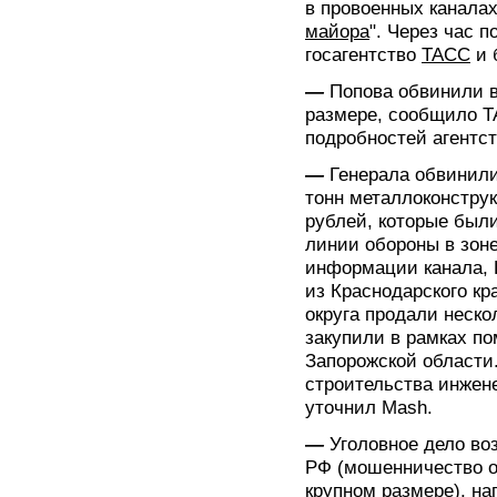
в провоенных каналах
майора
". Через час 
госагентство
ТАСС
и 
—
Попова обвинили в
размере, сообщило Т
подробностей агентст
—
Генерала обвинили
тонн металлоконстру
рублей, которые был
линии обороны в зон
информации канала, 
из Краснодарского к
округа продали неско
закупили в рамках п
Запорожской области
строительства инжен
уточнил Mash.
—
Уголовное дело во
РФ (мошенничество о
крупном размере), на