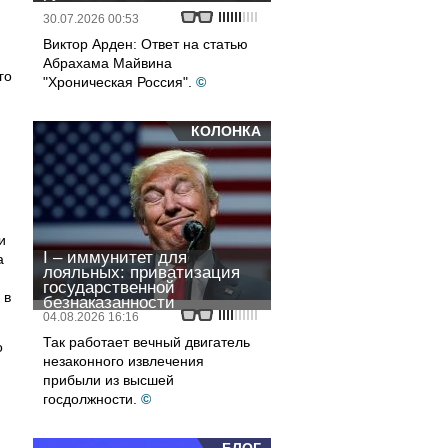
30.07.2026 00:53
Виктор Арден: Ответ на статью
Абрахама Майвина
го
"Хроническая Россия".
©
КОЛОНКА
и
I – иммунитет для
а
лояльных: приватизация
государственной
 в
безнаказанности
04.08.2026 16:16
Так работает вечный двигатель
о
незаконного извлечения
прибыли из высшей
госдолжности.
©