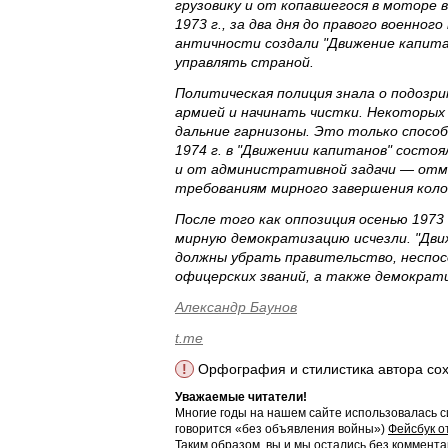
грузовику и от копавшегося в моторе 
1973 г., за два дня до правого военно
античности создали "Движение капитан
управлять страной.
Политическая полиция знала о подозри
армией и начинать чистки. Некоторых
дальние гарнизоны. Это только способ
1974 г. в "Движении капитанов" состо
и от административной задачи — отм
требованиям мирного завершения коло
После того как оппозиция осенью 1973
мирную демократизацию исчезли. "Дви
должны убрать правительство, неспос
офицерских званий, а также демократ
Александр Баунов
t.me
!
Орфография и стилистика автора со
Уважаемые читатели!
Многие годы на нашем сайте использовалась с
говорится «без объявления войны»)
Фейсбук о
Таким образом, вы и мы остались без коммента