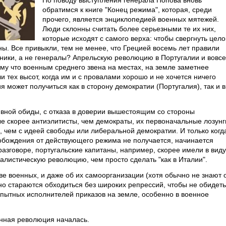
По поводу выступления генерала Попова вновь
обратимся к книге "Конец режима", которая, среди
прочего, является энциклопедией военных мятежей.
Люди склонны считать более серьезными те их них,
которые исходят с самого верха: чтобы свергнуть цело
ы. Все привыкли, тем не менее, что Грецией восемь лет правили
вники, а не генералы? Апрельскую революцию в Португалии и вовсе
му что военным среднего звена на местах, на земле заметнее
и тех высот, когда им и с провалами хорошо и не хочется ничего
 может получиться как в сторону демократии (Португалия), так и в
ивной обиды, с отказа в доверии вышестоящим со стороны
 скорее антиэлитисты, чем демократы, их первоначальные лозунг
 чем с идеей свободы или либеральной демократии. И только когд
вобождения от действующего режима не получается, начинается
разговоре, португальские капитаны, например, скорее имели в виду
листическую революцию, чем просто сделать "как в Италии".
тве военных, и даже об их самоорганизации (хотя обычно не знают 
но стараются обходиться без широких репрессий, чтобы не обидеть
опытных исполнителей приказов на земле, особенно в военное
оенная революция началась.