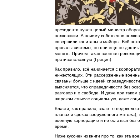
президента нужен целый министр оборон
полковники. А почему собственно полко
совершили капитаны и майоры. Всё пото
провалы системы, но они еще не достигл
менять. Причем такая военная революция
противоположную (Греция).
Как правило, всё начинается с корпорат
нижестоящих. Эти рассерженные военные
связаны больше с идеей справедливости,
выясняется, что справедливости без ос
разговор и о свободе. И даже при таком 
широком смысле социальную, даже социа
Власти, как правило, знают о недовольс
планах и сроках вооруженного мятежа), 
военную корпорацию и не остаться без 
время.
Ниже кусочек из книги про то, как эта в