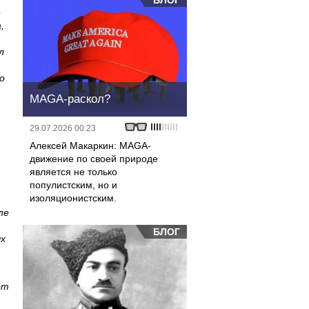
БЛОГ
е
,
л
о
MAGA-раскол?
29.07.2026 00:23
Алексей Макаркин: MAGA-
движение по своей природе
является не только
популистским, но и
изоляционистским.
ле
БЛОГ
ых
от