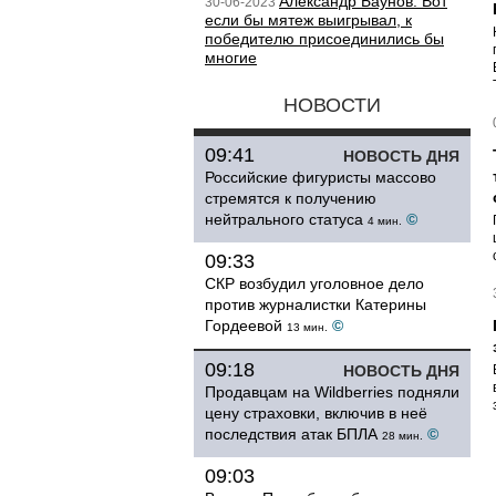
Александр Баунов: Вот
30-06-2023
если бы мятеж выигрывал, к
победителю присоединились бы
многие
НОВОСТИ
09:41
НОВОСТЬ ДНЯ
Российские фигуристы массово
стремятся к получению
нейтрального статуса
©
4 мин.
09:33
СКР возбудил уголовное дело
против журналистки Катерины
Гордеевой
©
13 мин.
09:18
НОВОСТЬ ДНЯ
Продавцам на Wildberries подняли
цену страховки, включив в неё
последствия атак БПЛА
©
28 мин.
09:03