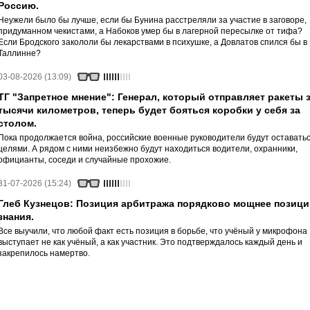
Россию.
Неужели было бы лучше, если бы Бунина расстреляли за участие в заговоре,
придуманном чекистами, а Набоков умер бы в лагерной пересылке от тифа?
Если Бродского закололи бы лекарствами в психушке, а Довлатов спился бы в
Таллинне?
03-08-2026 (13:09)
ТГ "Запретное мнение": Генерал, который отправляет ракеты 
тысячи километров, теперь будет бояться коробки у себя за
столом.
Пока продолжается война, российские военные руководители будут оставать
целями. А рядом с ними неизбежно будут находиться водители, охранники,
официанты, соседи и случайные прохожие.
31-07-2026 (15:24)
Глеб Кузнецов: Позиция арбитража порядково мощнее позици
знания.
Все выучили, что любой факт есть позиция в борьбе, что учёный у микрофона
выступает не как учёный, а как участник. Это подтверждалось каждый день и
закрепилось намертво.