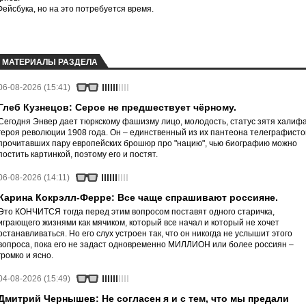
йсбука, но на это потребуется время.
МАТЕРИАЛЫ РАЗДЕЛА
06-08-2026 (15:41)
Глеб Кузнецов: Серое не предшествует чёрному.
Сегодня Энвер дает тюркскому фашизму лицо, молодость, статус зятя халифа
героя революции 1908 года. Он – единственный из их пантеона телеграфисто
прочитавших пару европейских брошюр про "нацию", чью биографию можно
постить картинкой, поэтому его и постят.
06-08-2026 (14:11)
Карина Кокрэлл-Ферре: Все чаще спрашивают россияне.
Это КОНЧИТСЯ тогда перед этим вопросом поставят одного старичка,
играющего жизнями как мячиком, который все начал и который не хочет
останавливаться. Но его слух устроен так, что он никогда не услышит этого
вопроса, пока его не задаст одновременно МИЛЛИОН или более россиян –
громко и ясно.
04-08-2026 (15:49)
Дмитрий Чернышев: Не согласен я и с тем, что мы предали