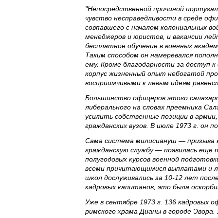
"Непосредственной причиной португаль
чувство несправедливости в среде офи
совпавшего с началом колониальных во
менеджеров и юристов, и вакансии лей
бесплатное обучение в военных академ
Таким способом он намеревался пополн
ему. Кроме благодарности за доступ к
корпус жизненный опыт небогатой про
восприимчивыми к левым идеям равенс
Большинство офицеров этого салазаро
либерального на словах преемника Сал
усилить собственные позиции в армии
гражданских вузов. В июле 1973 г. он п
Сама система милисиануш — призыва 
гражданскую службу — появилась еще 
полугодовых курсов военной подготовк
всеми причитающимися выплатами и ль
школ дослуживались за 10-12 лет после
кадровых капитанов, это была оскорб
Уже в сентябре 1973 г. 136 кадровых 
римского храма Дианы в городе Эвора.