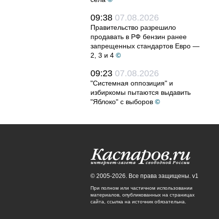
09:38
07.08.2026
Правительство разрешило
продавать в РФ бензин ранее
запрещенных стандартов Евро —
2, 3 и 4
©
09:23
07.08.2026
"Системная оппозиция" и
избиркомы пытаются выдавить
"Яблоко" с выборов
©
© 2005-2026. Все права защищены. v1
При полном или частичном использовании
материалов, опубликованных на страницах
сайта, ссылка на источник обязательна.