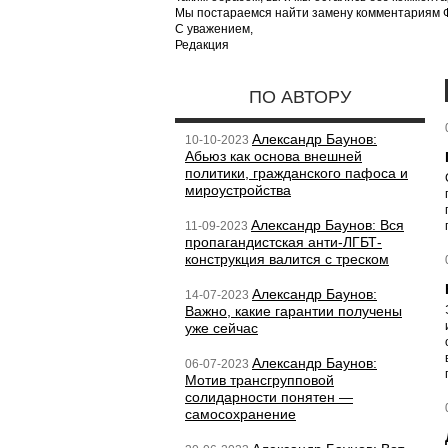
Мы постараемся найти замену комментариям Фе
С уважением,
Редакция
ПО АВТОРУ
Александр Баунов:
10-10-2023
Абьюз как основа внешней
политики, гражданского пафоса и
мироустройства
Александр Баунов: Вся
11-09-2023
пропагандистская анти-ЛГБТ-
конструкция валится с треском
Александр Баунов:
14-07-2023
Важно, какие гарантии получены
уже сейчас
Александр Баунов:
06-07-2023
Мотив трансгрупповой
солидарности понятен —
самосохранение