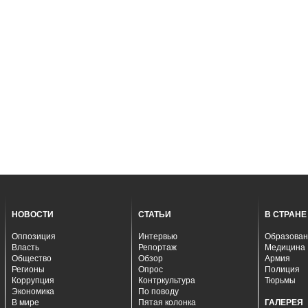
НОВОСТИ
СТАТЬИ
В СТРАНЕ
Оппозиция
Интервью
Образован
Власть
Репортаж
Медицина
Общество
Обзор
Армия
Регионы
Опрос
Полиция
Коррупция
Контркультура
Тюрьмы
Экономика
По поводу
В мире
Пятая колонка
ГАЛЕРЕЯ