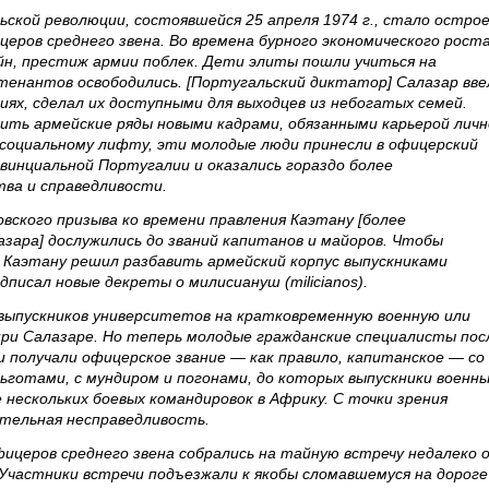
ской революции, состоявшейся 25 апреля 1974 г., стало остро
церов среднего звена. Во времена бурного экономического роста
йн, престиж армии поблек. Дети элиты пошли учиться на
тенантов освободились. [Португальский диктатор] Салазар вве
иях, сделал их доступными для выходцев из небогатых семей.
ить армейские ряды новыми кадрами, обязанными карьерой личн
 социальному лифту, эти молодые люди принесли в офицерский
винциальной Португалии и оказались гораздо более
тва и справедливости.
вского призыва ко времени правления Каэтану [более
азара] дослужились до званий капитанов и майоров. Чтобы
, Каэтану решил разбавить армейский корпус выпускниками
одписал новые декреты о милисиануш (milicianos).
выпускников университетов на кратковременную военную или
при Салазаре. Но теперь молодые гражданские специалисты пос
и получали офицерское звание — как правило, капитанское — со
готами, с мундиром и погонами, до которых выпускники военн
 нескольких боевых командировок в Африку. C точки зрения
ительная несправедливость.
офицеров среднего звена собрались на тайную встречу недалеко 
 Участники встречи подъезжали к якобы сломавшемуся на дороге