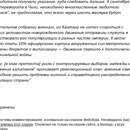
водителя получали указание, куда следовать дальше. 9 сентября
го переворота в Чили, неожиданно многочисленные любители
ов", не предполагая, что всего через шесть месяцев будут
тельном собрании военных, но Каэтану не хотел ссориться с
 из активистов новорожденного движения отправили служить в
ствовало его популяризации в разных частях империи. К весне
яло почти 10% офицерского корпуса вооруженных сил метрополии
ены декретов о милисиануш — движение перешло к политическ
ниальной войны.
 г. [в знак протеста] ушла с контролируемых выборов, надежды 
жение капитанов" принимает революционный план: военные сам
обное решить проблемы колоний и справедливого распределени
изации страны".
хранены
истема комментирования, основанная на плагине Фейсбука. Неожиданно (как
тключил этот плагин
. Отключил не только на нашем сайте, а вообще, у всех.
риев.