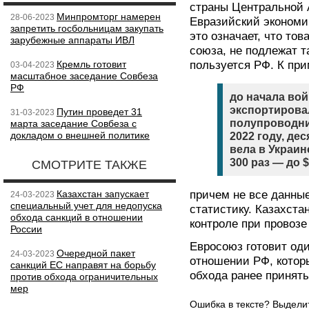
страны Центральной 
Минпромторг намерен
28-06-2023
Евразийский экономи
запретить госбольницам закупать
это означает, что то
зарубежные аппараты ИВЛ
союза, не подлежат 
Кремль готовит
пользуется РФ. К при
03-04-2023
масштабное заседание Совбеза
РФ
до начала вой
экспортирова
Путин проведет 31
31-03-2023
полупроводни
марта заседание Совбеза с
докладом о внешней политике
2022 году, де
вела в Украин
300 раз — до $
СМОТРИТЕ ТАКЖЕ
Казахстан запускает
причем не все данны
24-03-2023
специальный учет для недопуска
статистику. Казахста
обхода санкций в отношении
контроле при провозе
России
Евросоюз готовит од
Очередной пакет
24-03-2023
отношении РФ, кото
санкций ЕС направят на борьбу
обхода ранее принят
против обхода ограничительных
мер
Ошибка в тексте? Выдел