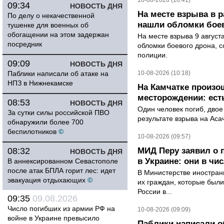
10-08-2026 (10:41)
09:34
НОВОСТЬ ДНЯ
На месте взрыва в 
По делу о некачественной
нашли обломки бое
тушенке для военных об
обогащении на этом задержан
На месте взрыва 9 август
посредник
обломки боевого дрона, 
полиции.
09:09
НОВОСТЬ ДНЯ
Паблики написали об атаке на
10-08-2026 (10:18)
НПЗ в Нижнекамске
На Камчатке произо
месторождении: ест
08:53
НОВОСТЬ ДНЯ
Один человек погиб, двое
За сутки силы российской ПВО
результате взрыва на Ас
обнаружили более 700
беспилотников
©
10-08-2026 (09:57)
08:32
МИД Перу заявил о 
НОВОСТЬ ДНЯ
в Украине: они в чи
В аннексированном Севастополе
после атак БПЛА горит лес: идет
В Министерстве иностран
эвакуация отдыхающих
©
их граждан, которые были
России в...
09:35
09.08.2026
Число погибших из армии РФ на
10-08-2026 (09:09)
войне в Украине превысило
Паблики написали о