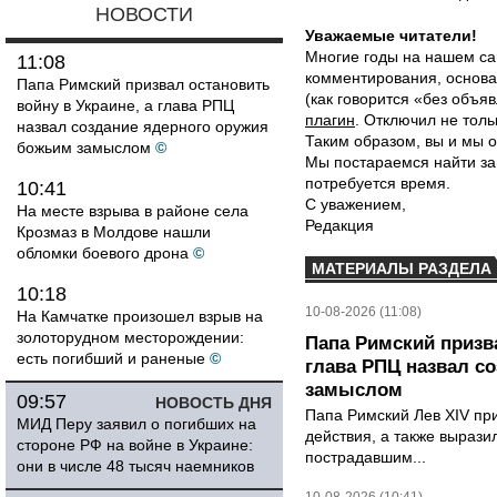
НОВОСТИ
Уважаемые читатели!
Многие годы на нашем са
11:08
комментирования, основа
Папа Римский призвал остановить
(как говорится «без объ
войну в Украине, а глава РПЦ
плагин
. Отключил не толь
назвал создание ядерного оружия
Таким образом, вы и мы о
божьим замыслом
©
Мы постараемся найти за
потребуется время.
10:41
С уважением,
На месте взрыва в районе села
Редакция
Крозмаз в Молдове нашли
обломки боевого дрона
©
МАТЕРИАЛЫ РАЗДЕЛА
10:18
10-08-2026 (11:08)
На Камчатке произошел взрыв на
золоторудном месторождении:
Папа Римский призва
есть погибший и раненые
©
глава РПЦ назвал с
замыслом
09:57
НОВОСТЬ ДНЯ
Папа Римский Лев XIV пр
МИД Перу заявил о погибших на
действия, а также выраз
стороне РФ на войне в Украине:
пострадавшим...
они в числе 48 тысяч наемников