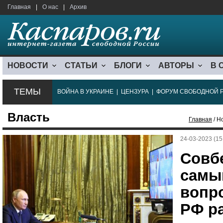
Главная
|
О нас
|
Архив
НОВОСТИ
СТАТЬИ
БЛОГИ
АВТОРЫ
В 
ТЕМЫ
ВОЙНА В УКРАИНЕ
|
ЦЕНЗУРА
|
ФОРУМ СВОБОДНОЙ 
Власть
Главная
/ Н
24-03-2023 (15
Совб
самы
вопро
РФ р