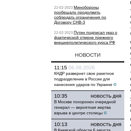
Минобороны
22-02-2023
пообещало продолжить
соблюдать ограничения по
Договору СНВ-3
Путин подписал указ о
22-02-2023
фактической отмене прежнего
внешнеполитического курса РФ
НОВОСТИ
11:15
06.08.2026
КНДР развернет свое ракетное
подразделение в России для
нанесения ударов по Украине
©
10:35
НОВОСТЬ ДНЯ
В Москве похоронен очередной
генерал — вероятная жертва
взрыва в центре столицы
©
10:13
НОВОСТЬ ДНЯ
В Киевской области 6 августа