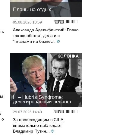
Планы на отдых
05.08.2026 10:59
Александр Адельфинский: Ровно
ть
так же обстоят дела и с
"планами на бизнес".
©
КОЛОНКА
им
H – Hubris Syndrome:
делегированный реванш
29.07.2026 14:40
к
 о
За происходящим в США
внимательно наблюдает
Владимир Путин...
©