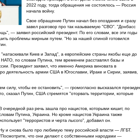
2022 году, тогда обращения не состоялось — Россия
начала войну.
Свое обращение Путин начал без опоздания и сразу
завел разговор про так называемую "СВО". "Донбасс
щь", — заявил российский президент. По его словам, все эти годы
шить проблемы мирным путем. "Но за нашей спиной готовился
тин.
 "натаскивали Киев и Запад", а европейские страны якобы еще до
. НАТО, по словам Путина, тем временем расставлял базы и
сии. Президент заявил, что именно Америка виновата в
ро деятельность армии США в Югославии, Ираке и Сирии, заявив,
уем силу, чтобы ее остановить", — громогласно высказался президе
го, сказал Путин, США стремятся "оторвать территории, которые
В очередной раз речь зашла про нацистов, которыми кишит, по
словам Путина, Украина. Но кроме нацистов Украина также
использует "террористов и черта лысого", добавил он.
Ну и снова было про любимую тему российской власти — ЛГБТ.
"Посмотрите, что они делают с собственными народами —