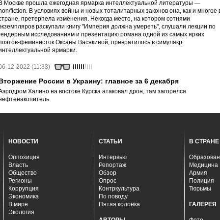
В Москве прошла ежегодная ярмарка интеллектуальной литературы —
non/fiction. В условиях войны и новых тоталитарных законов она, как и многое 
стране, претерпела изменения. Некогда место, на котором сотнями
экземпляров раскупали книгу "Империя должна умереть", слушали лекции по
гендерным исследованиям и презентацию романа одной из самых ярких
поэтов-феминисток Оксаны Васякиной, превратилось в симулякр
интеллектуальной ярмарки.
06-12-2022 (11:33)
Вторжение России в Украину: главное за 6 декабря
Аэродром Халино на востоке Курска атаковал дрон, там загорелся
нефтенакопитель.
НОВОСТИ
СТАТЬИ
В СТРАНЕ
Оппозиция
Интервью
Образован
Власть
Репортаж
Медицина
Общество
Обзор
Армия
Регионы
Опрос
Полиция
Коррупция
Контркультура
Тюрьмы
Экономика
По поводу
В мире
Пятая колонка
ГАЛЕРЕЯ
Экология