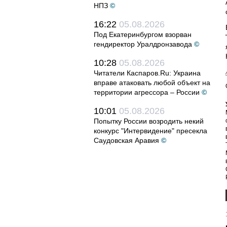
НПЗ
©
16:22
05.08.2026
Под Екатеринбургом взорван
гендиректор Уралдронзавода
©
10:28
05.08.2026
Читатели Каспаров.Ru: Украина
вправе атаковать любой объект на
территории агрессора – России
©
10:01
05.08.2026
Попытку России возродить некий
конкурс "Интервидение" пресекла
Саудовская Аравия
©