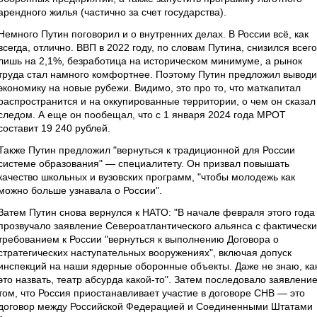
арендного жилья (частично за счет государства).
Немного Путин поговорил и о внутренних делах. В России всё, как
всегда, отлично. ВВП в 2022 году, по словам Путина, снизился всего
лишь на 2,1%, безработица на историческом минимуме, а рынок
труда стал намного комфортнее. Поэтому Путин предложил выводи
экономику на новые рубежи. Видимо, это про то, что маткапитал
распространится и на оккупированные территории, о чем он сказал
следом. А еще он пообещал, что с 1 января 2024 года МРОТ
составит 19 240 рублей.
Также Путин предложил "вернуться к традиционной для России
системе образования" — специалитету. Он призвал повышать
качество школьных и вузовских программ, "чтобы молодежь как
можно больше узнавала о России".
Затем Путин снова вернулся к НАТО: "В начале февраля этого года
прозвучало заявление Североатлантического альянса с фактическ
требованием к России "вернуться к выполнению Договора о
стратегических наступательных вооружениях", включая допуск
инспекций на наши ядерные оборонные объекты. Даже не знаю, ка
это назвать, театр абсурда какой-то". Затем последовало заявление
том, что Россия приостанавливает участие в договоре СНВ — это
договор между Российской Федерацией и Соединенными Штатами