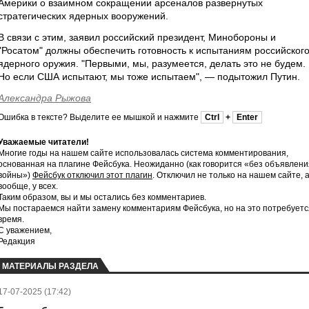
Америки о взаимном сокращении арсеналов развернутых
стратегических ядерных вооружений.
В связи с этим, заявил российский президент, Минобороны и
"Росатом" должны обеспечить готовность к испытаниям российског
ядерного оружия. "Первыми, мы, разумеется, делать это не будем.
Но если США испытают, мы тоже испытаем", — подытожил Путин.
Александра Рыжова
Ошибка в тексте? Выделите ее мышкой и нажмите
Ctrl
+
Enter
Уважаемые читатели!
Многие годы на нашем сайте использовалась система комментирования,
основанная на плагине Фейсбука. Неожиданно (как говорится «без объявлени
войны»)
Фейсбук отключил этот плагин
. Отключил не только на нашем сайте, 
вообще, у всех.
Таким образом, вы и мы остались без комментариев.
Мы постараемся найти замену комментариям Фейсбука, но на это потребуетс
время.
С уважением,
Редакция
МАТЕРИАЛЫ РАЗДЕЛА
17-07-2025 (17:42)