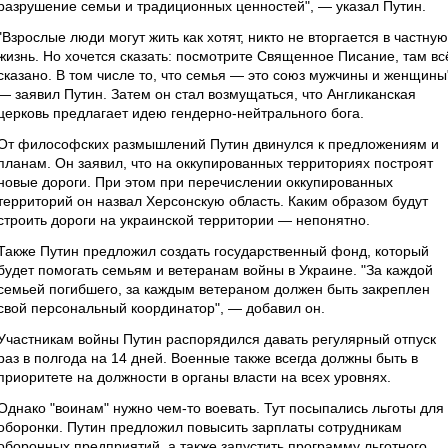
разрушение семьи и традиционных ценностей", — указал Путин.
"Взрослые люди могут жить как хотят, никто не вторгается в частную
жизнь. Но хочется сказать: посмотрите Священное Писание, там вс
сказано. В том числе то, что семья — это союз мужчины и женщины
— заявил Путин. Затем он стал возмущаться, что Англиканская
церковь предлагает идею гендерно-нейтрального бога.
От философских размышлений Путин двинулся к предложениям и
планам. Он заявил, что на оккупированных территориях построят
новые дороги. При этом при перечислении оккупированных
территорий он назвал Херсонскую область. Каким образом будут
строить дороги на украинской территории — непонятно.
Также Путин предложил создать государственный фонд, который
будет помогать семьям и ветеранам войны в Украине. "За каждой
семьей погибшего, за каждым ветераном должен быть закреплен
свой персональный координатор", — добавил он.
Участникам войны Путин распорядился давать регулярный отпуск
раз в полгода на 14 дней. Военные также всегда должны быть в
приоритете на должности в органы власти на всех уровнях.
Однако "воинам" нужно чем-то воевать. Тут посыпались льготы для
оборонки. Путин предложил повысить зарплаты сотрудникам
оборонных предприятий, а также запустить программу льготного