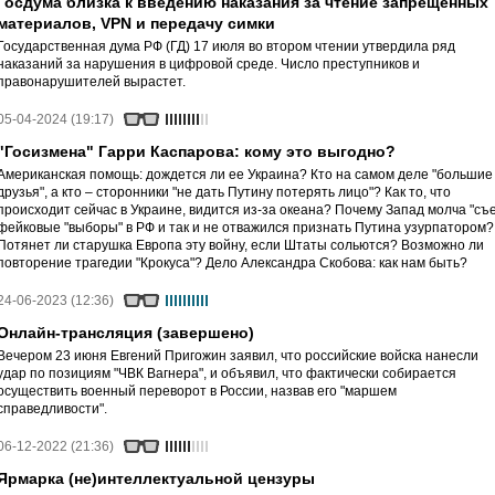
Госдума близка к введению наказания за чтение запрещенных
материалов, VPN и передачу симки
Государственная дума РФ (ГД) 17 июля во втором чтении утвердила ряд
наказаний за нарушения в цифровой среде. Число преступников и
правонарушителей вырастет.
05-04-2024 (19:17)
"Госизмена" Гарри Каспарова: кому это выгодно?
Американская помощь: дождется ли ее Украина? Кто на самом деле "большие
друзья", а кто – сторонники "не дать Путину потерять лицо"? Как то, что
происходит сейчас в Украине, видится из-за океана? Почему Запад молча "съ
фейковые "выборы" в РФ и так и не отважился признать Путина узурпатором?
Потянет ли старушка Европа эту войну, если Штаты сольются? Возможно ли
повторение трагедии "Крокуса"? Дело Александра Скобова: как нам быть?
24-06-2023 (12:36)
Онлайн-трансляция (завершено)
Вечером 23 июня Евгений Пригожин заявил, что российские войска нанесли
удар по позициям "ЧВК Вагнера", и объявил, что фактически собирается
осуществить военный переворот в России, назвав его "маршем
справедливости".
06-12-2022 (21:36)
Ярмарка (не)интеллектуальной цензуры